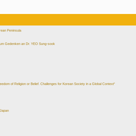
orean Peninsula
 Zum Gedenken an Dr. YEO Sung-sook
dom of Religion or Belief. Challenges for Korean Society in a Global Context“
 Japan