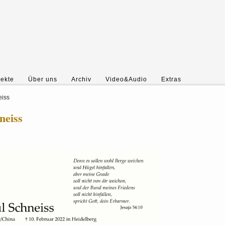
jekte
Über uns
Archiv
Video&Audio
Extras
eiss
neiss