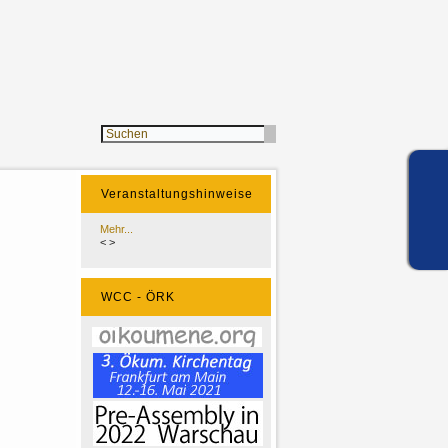
Veranstaltungshinweise
Mehr...
<
>
WCC - ÖRK