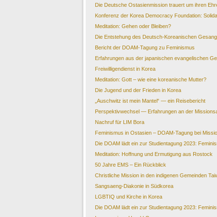
Die Deutsche Ostasienmission trauert um ihren Eh
Konferenz der Korea Democracy Foundation: Solidar
Meditation: Gehen oder Bleiben?
Die Entstehung des Deutsch-Koreanischen Gesan
Bericht der DOAM-Tagung zu Feminismus
Erfahrungen aus der japanischen evangelischen Ge
Freiwilligendienst in Korea
Meditation: Gott – wie eine koreanische Mutter?
Die Jugend und der Frieden in Korea
„Auschwitz ist mein Mantel“ — ein Reisebericht
Perspektivwechsel — Erfahrungen an der Mission
Nachruf für LIM Bora
Feminismus in Ostasien – DOAM-Tagung bei Missio
Die DOAM lädt ein zur Studientagung 2023: Feminis
Meditation: Hoffnung und Ermutigung aus Rostock
50 Jahre EMS – Ein Rückblick
Christliche Mission in den indigenen Gemeinden Ta
Sangsaeng-Diakonie in Südkorea
LGBTIQ und Kirche in Korea
Die DOAM lädt ein zur Studientagung 2023: Feminis