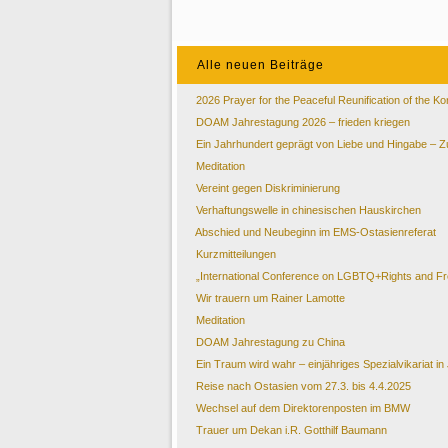
Alle neuen Beiträge
2026 Prayer for the Peaceful Reunification of the K
DOAM Jahrestagung 2026 – frieden kriegen
Ein Jahrhundert geprägt von Liebe und Hingabe –
Meditation
Vereint gegen Diskriminierung
Verhaftungswelle in chinesischen Hauskirchen
Abschied und Neubeginn im EMS-Ostasienreferat
Kurzmitteilungen
„International Conference on LGBTQ+Rights and Free
Wir trauern um Rainer Lamotte
Meditation
DOAM Jahrestagung zu China
Ein Traum wird wahr – einjähriges Spezialvikariat in
Reise nach Ostasien vom 27.3. bis 4.4.2025
Wechsel auf dem Direktorenposten im BMW
Trauer um Dekan i.R. Gotthilf Baumann