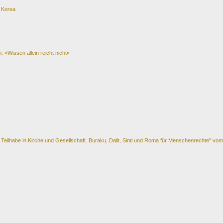
n Korea
»Wissen allein reicht nicht«
Teilhabe in Kirche und Gesellschaft. Buraku, Dalit, Sinti und Roma für Menschenrechte" vom 7