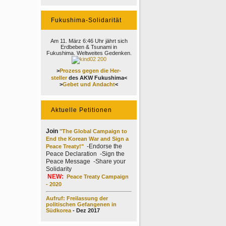
Fukushima-Solidarität
Am 11. März 6:46 Uhr jährt sich
Erdbeben & Tsunami in
Fukushima. Weltweites Gedenken.
>
Prozess gegen die Her-
steller
des AKW Fukushima<
>
Gebet und Andacht
<
Aktuelle Petitionen
Join
"The Global Campaign to
End the Korean War and Sign a
-Endorse the
Peace Treaty!"
Peace Declaration -Sign the
Peace Message -Share your
Solidarity
NEW:
Peace Treaty Campaign
- 2020
Aufruf: Freilassung der
politischen Gefangenen in
Südkorea
- Dez 2017