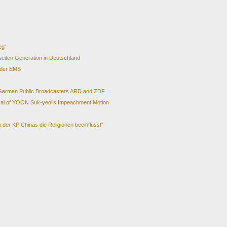
eg“
eiten Generation in Deutschland
 der EMS
 German Public Broadcasters ARD and ZDF
val of YOON Suk-yeol’s Impeachment Motion
der KP Chinas die Religionen beeinflusst"