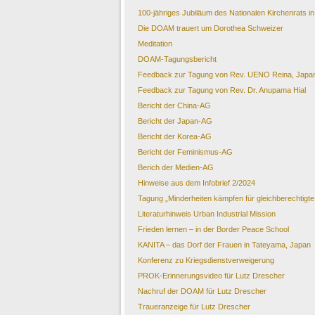
100-jähriges Jubiläum des Nationalen Kirchenrats i
Die DOAM trauert um Dorothea Schweizer
Meditation
DOAM-Tagungsbericht
Feedback zur Tagung von Rev. UENO Reina, Japan: 
Feedback zur Tagung von Rev. Dr. Anupama Hial
Bericht der China-AG
Bericht der Japan-AG
Bericht der Korea-AG
Bericht der Feminismus-AG
Berich der Medien-AG
Hinweise aus dem Infobrief 2/2024
Tagung „Minderheiten kämpfen für gleichberechtigte 
Literaturhinweis Urban Industrial Mission
Frieden lernen – in der Border Peace School
KANITA – das Dorf der Frauen in Tateyama, Japan
Konferenz zu Kriegsdienstverweigerung
PROK-Erinnerungsvideo für Lutz Drescher
Nachruf der DOAM für Lutz Drescher
Traueranzeige für Lutz Drescher