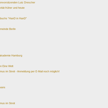
renvorsitzenden Lutz Drescher
ität früher und heute
gbuchs “HanD in HanD”
meinde Berlin
sakademie Hamburg
n Eine Welt
mus im Streit - Anmeldung per E-Mail noch möglich!
iwans
mus im Streit