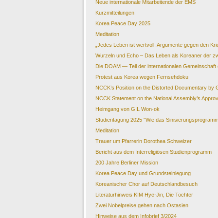
Neue internationale Mitarbeitende der EMS
Kurzmitteilungen
Korea Peace Day 2025
Meditation
„Jedes Leben ist wertvoll. Argumente gegen den Kri
Wurzeln und Echo – Das Leben als Koreaner der zw
Die DOAM — Teil der internationalen Gemeinschaft
Protest aus Korea wegen Fernsehdoku
NCCK’s Position on the Distorted Documentary by
NCCK Statement on the National Assembly’s Appro
Heimgang von GIL Won-ok
Studientagung 2025 "Wie das Sinisierungsprogramm 
Meditation
Trauer um Pfarrerin Dorothea Schweizer
Bericht aus dem Interreligiösen Studienprogramm
200 Jahre Berliner Mission
Korea Peace Day und Grundsteinlegung
Koreanischer Chor auf Deutschlandbesuch
Literaturhinweis KIM Hye-Jin, Die Tochter
Zwei Nobelpreise gehen nach Ostasien
Hinweise aus dem Infobrief 3/2024