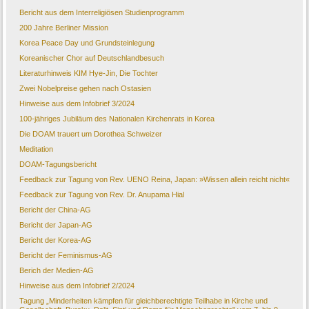
Bericht aus dem Interreligiösen Studienprogramm
200 Jahre Berliner Mission
Korea Peace Day und Grundsteinlegung
Koreanischer Chor auf Deutschlandbesuch
Literaturhinweis KIM Hye-Jin, Die Tochter
Zwei Nobelpreise gehen nach Ostasien
Hinweise aus dem Infobrief 3/2024
100-jähriges Jubiläum des Nationalen Kirchenrats in Korea
Die DOAM trauert um Dorothea Schweizer
Meditation
DOAM-Tagungsbericht
Feedback zur Tagung von Rev. UENO Reina, Japan: »Wissen allein reicht nicht«
Feedback zur Tagung von Rev. Dr. Anupama Hial
Bericht der China-AG
Bericht der Japan-AG
Bericht der Korea-AG
Bericht der Feminismus-AG
Berich der Medien-AG
Hinweise aus dem Infobrief 2/2024
Tagung „Minderheiten kämpfen für gleichberechtigte Teilhabe in Kirche und