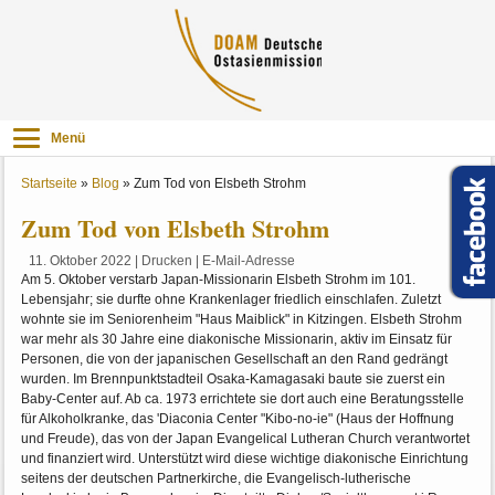
Menü
Startseite
»
Blog
»
Zum Tod von Elsbeth Strohm
Zum Tod von Elsbeth Strohm
11. Oktober 2022
|
Drucken
|
E-Mail-Adresse
Am 5. Oktober verstarb Japan-Missionarin Elsbeth Strohm im 101.
Lebensjahr; sie durfte ohne Krankenlager friedlich einschlafen. Zuletzt
wohnte sie im Seniorenheim "Haus Maiblick" in Kitzingen. Elsbeth Strohm
war mehr als 30 Jahre eine diakonische Missionarin, aktiv im Einsatz für
Personen, die von der japanischen Gesellschaft an den Rand gedrängt
wurden. Im Brennpunktstadteil Osaka-Kamagasaki baute sie zuerst ein
Baby-Center auf. Ab ca. 1973 errichtete sie dort auch eine Beratungsstelle
für Alkoholkranke, das 'Diaconia Center "Kibo-no-ie" (Haus der Hoffnung
und Freude), das von der Japan Evangelical Lutheran Church verantwortet
und finanziert wird. Unterstützt wird diese wichtige diakonische Einrichtung
seitens der deutschen Partnerkirche, die Evangelisch-lutherische