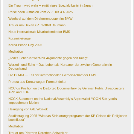
Ein Traum wird wahr – einjähriges Spezialvikariat in Japan
Reise nach Ostasien vom 27.3. bis 4.4.2025
Wechsel auf dem Direktorenposten im BMW
Trauer um Dekan i.R. Gotthilf Baumann
Neue internationale Mitarbeitende der EMS
Kurzmitteilungen
Korea Peace Day 2025
Meditation
„Jedes Leben ist wertvoll. Argumente gegen den Krieg“
Wurzeln und Echo – Das Leben als Koreaner der zweiten Generation in
Deutschland
Die DOAM — Teil der internationalen Gemeinschaft der EMS
Protest aus Korea wegen Fernsehdoku
NCCK’s Position on the Distorted Documentary by German Public Broadcasters
ARD and ZDF
NCCK Statement on the National Assembly’s Approval of YOON Suk-yeol’s
Impeachment Motion
Heimgang von GIL Won-ok
Studientagung 2025 "Wie das Sinisierungsprogramm der KP Chinas die Religionen
beeinflusst"
Meditation
Trauer um Pfarrerin Dorothea Schweizer