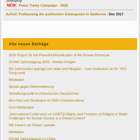
Solidarity
NEW:
Peace Treaty Campaign - 2020
Aufruf: Freilassung der politischen Gefangenen in Südkorea
- Dez 2017
Alle neuen Beiträge
2026 Prayer for the Peaceful Reunification of the Korean Peninsula
DOAM Jahrestagung 2026 – frieden kriegen
Ein Jahrhundert geprägt von Liebe und Hingabe – Zum Gedenken an Dr. YEO
Sung-sook
Meditation
Vereint gegen Diskriminierung
Verhaftungswelle in chinesischen Hauskirchen
Abschied und Neubeginn im EMS-Ostasienreferat
Kurzmitteilungen
„International Conference on LGBTQ+Rights and Freedom of Religion or Belief.
Challenges for Korean Society in a Global Context“
Wir trauern um Rainer Lamotte
Meditation
DOAM Jahrestagung zu China