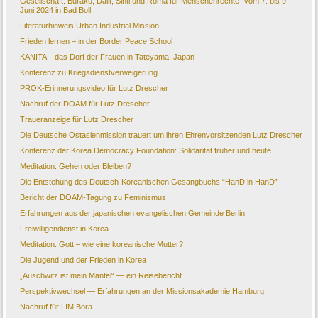
Gesellschaft. Buraku, Dalit, Sinti und Roma für Menschenrechte" vom 7. bis 9.
Juni 2024 in Bad Boll
Literaturhinweis Urban Industrial Mission
Frieden lernen – in der Border Peace School
KANITA – das Dorf der Frauen in Tateyama, Japan
Konferenz zu Kriegsdienstverweigerung
PROK-Erinnerungsvideo für Lutz Drescher
Nachruf der DOAM für Lutz Drescher
Traueranzeige für Lutz Drescher
Die Deutsche Ostasienmission trauert um ihren Ehrenvorsitzenden Lutz Drescher
Konferenz der Korea Democracy Foundation: Solidarität früher und heute
Meditation: Gehen oder Bleiben?
Die Entstehung des Deutsch-Koreanischen Gesangbuchs “HanD in HanD”
Bericht der DOAM-Tagung zu Feminismus
Erfahrungen aus der japanischen evangelischen Gemeinde Berlin
Freiwilligendienst in Korea
Meditation: Gott – wie eine koreanische Mutter?
Die Jugend und der Frieden in Korea
„Auschwitz ist mein Mantel“ — ein Reisebericht
Perspektivwechsel — Erfahrungen an der Missionsakademie Hamburg
Nachruf für LIM Bora