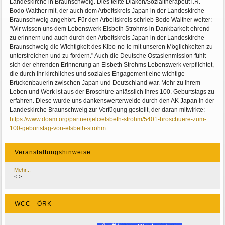
Landeskirche in Braunschweig. Dies teilte Diakon/Sozialtherapeut i.R.
Bodo Walther mit, der auch dem Arbeitskreis Japan in der Landeskirche
Braunschweig angehört. Für den Arbeitskreis schrieb Bodo Walther weiter:
"Wir wissen uns dem Lebenswerk Elsbeth Strohms in Dankbarkeit ehrend
zu erinnern und auch durch den Arbeitskreis Japan in der Landeskirche
Braunschweig die Wichtigkeit des Kibo-no-ie mit unseren Möglichkeiten zu
unterstreichen und zu fördern." Auch die Deutsche Ostasienmission fühlt
sich der ehrenden Erinnerung an Elsbeth Strohms Lebenswerk verpflichtet,
die durch ihr kirchliches und soziales Engagement eine wichtige
Brückenbauerin zwischen Japan und Deutschland war. Mehr zu ihrem
Leben und Werk ist aus der Broschüre anlässlich ihres 100. Geburtstags zu
erfahren. Diese wurde uns dankenswerterweide durch den AK Japan in der
Landeskirche Braunschweig zur Verfügung gestellt, der daran mitwirkte:
https://www.doam.org/partner/jelc/elsbeth-strohm/5401-broschuere-zum-
100-geburtstag-von-elsbeth-strohm
Veranstaltungshinweise
Mehr...
<
>
WCC - ÖRK