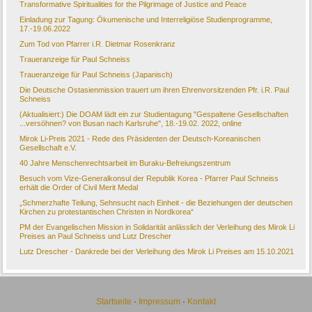
Transformative Spiritualities for the Pilgrimage of Justice and Peace
Einladung zur Tagung: Ökumenische und Interreligiöse Studienprogramme,
17.-19.06.2022
Zum Tod von Pfarrer i.R. Dietmar Rosenkranz
Traueranzeige für Paul Schneiss
Traueranzeige für Paul Schneiss (Japanisch)
Die Deutsche Ostasienmission trauert um ihren Ehrenvorsitzenden Pfr. i.R. Paul
Schneiss
(Aktualisiert:) Die DOAM lädt ein zur Studientagung "Gespaltene Gesellschaften
...versöhnen? von Busan nach Karlsruhe", 18.-19.02. 2022, online
Mirok Li-Preis 2021 - Rede des Präsidenten der Deutsch-Koreanischen
Gesellschaft e.V.
40 Jahre Menschenrechtsarbeit im Buraku-Befreiungszentrum
Besuch vom Vize-Generalkonsul der Republik Korea - Pfarrer Paul Schneiss
erhält die Order of Civil Merit Medal
„Schmerzhafte Teilung, Sehnsucht nach Einheit - die Beziehungen der deutschen
Kirchen zu protestantischen Christen in Nordkorea“
PM der Evangelischen Mission in Solidarität anlässlich der Verleihung des Mirok Li
Preises an Paul Schneiss und Lutz Drescher
Lutz Drescher - Dankrede bei der Verleihung des Mirok Li Preises am 15.10.2021
Startseite
·
Impressum
·
Kontakt