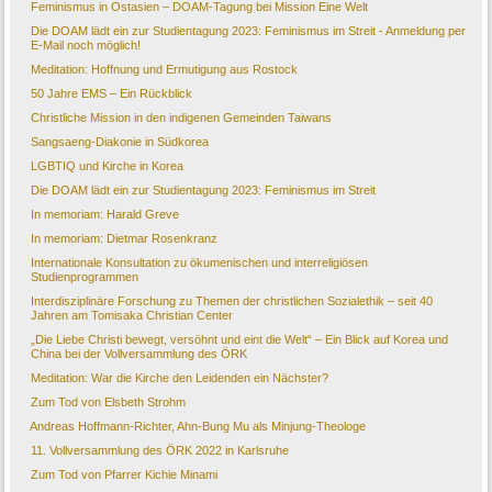
Feminismus in Ostasien – DOAM-Tagung bei Mission Eine Welt
Die DOAM lädt ein zur Studientagung 2023: Feminismus im Streit - Anmeldung per
E-Mail noch möglich!
Meditation: Hoffnung und Ermutigung aus Rostock
50 Jahre EMS – Ein Rückblick
Christliche Mission in den indigenen Gemeinden Taiwans
Sangsaeng-Diakonie in Südkorea
LGBTIQ und Kirche in Korea
Die DOAM lädt ein zur Studientagung 2023: Feminismus im Streit
In memoriam: Harald Greve
In memoriam: Dietmar Rosenkranz
Internationale Konsultation zu ökumenischen und interreligiösen
Studienprogrammen
Interdisziplinäre Forschung zu Themen der christlichen Sozialethik – seit 40
Jahren am Tomisaka Christian Center
„Die Liebe Christi bewegt, versöhnt und eint die Welt“ – Ein Blick auf Korea und
China bei der Vollversammlung des ÖRK
Meditation: War die Kirche den Leidenden ein Nächster?
Zum Tod von Elsbeth Strohm
Andreas Hoffmann-Richter, Ahn-Bung Mu als Minjung-Theologe
11. Vollversammlung des ÖRK 2022 in Karlsruhe
Zum Tod von Pfarrer Kichie Minami