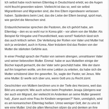
Ich selbst habe noch keinen Elterntag in Deutschland erlebt, wo die Augen
nicht feucht geworden wären. Vielleicht ist das so, weil sie selbst
Migrantinnen und Migranten sind, die ihre Eltern irgendwann verlassen
haben. Spätestens beim Lied, das die Liebe der Eltern besingt, spürt man,
wie gerührt die Menschen sind.
Erstaunlicherweise sprechen die Pastoren, die ich gehört habe, am
Elterntag – den es so wohl nur in Korea gibt – vor allem von der Mutter. Als
Beispiel für Hingabe und Freundlichkeit, was sonst? Natürlich lässt sich
das auch kritisch sehen. Die Verteilung der Rollen von Vater und Mutter hat
sich ja verändert, auch in Korea. Aber trotzdem löst das Reden von der
Mutter die stärksten Gefühle aus.
In einer Predigt sprach der Pastor von seinem strengen, unnahbaren Vater
und seiner liebevollen Mutter. Einmal habe er aus Mutwillen einige der
Bücher kaputt gemacht, die der Vater sehr geschätzt habe. Wie der dann
auf ihn losgehen wollte, um ihm eine Lektion zu erteilen, da habe sich die
Mutter schützend über ihn geworfen. So, sagte der Pastor, sei Jesus. Wie
eine Mutter. Er werfe sich über uns, wenn Gott uns zu Recht zürnt.
Geschichten von Müttern berühren uns in der Tiefe des Herzens, weil das
Bild uns anspricht. Wie auch schon beim Propheten Jesaja (übrigens war
der auch ein Migrant, der vielleicht im Andenken an seine Mutter geweint
hat). „Kann auch eine Frau ihr Kindlein vergessen?“ Nein, unmöglich, wird
es am koreanischen Elterntag heißen. Umso weniger Gott, der zu uns ist
wie eine Mutter. Und die alten Menschen sitzen da und denken an ihre