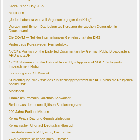
Korea Peace Day 2025
Meditation
„Jedes Leben ist wertvoll. Argumente gegen den Krieg“
Wurzeln und Echo – Das Leben als Koreaner der zweiten Generation in
Deutschland
Die DOAM — Teil der internationalen Gemeinschaft der EMS
Protest aus Korea wegen Fernsehdoku
NCCK’s Position on the Distorted Documentary by German Public Broadcasters
ARD and ZDF
NCCK Statement on the National Assembly’s Approval of YOON Suk-yeol’s
Impeachment Motion
Heimgang von GIL Won-ok
Studientagung 2025 "Wie das Sinisierungsprogramm der KP Chinas die Religionen
beeinflusst"
Meditation
Trauer um Pfarrerin Dorothea Schweizer
Bericht aus dem Interreligiösen Studienprogramm
200 Jahre Berliner Mission
Korea Peace Day und Grundsteinlegung
Koreanischer Chor auf Deutschlandbesuch
Literaturhinweis KIM Hye-Jin, Die Tochter
Zwei Nobelpreise gehen nach Ostasien