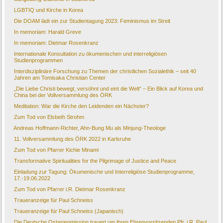
LGBTIQ und Kirche in Korea
Die DOAM lädt ein zur Studientagung 2023: Feminismus im Streit
In memoriam: Harald Greve
In memoriam: Dietmar Rosenkranz
Internationale Konsultation zu ökumenischen und interreligiösen
Studienprogrammen
Interdisziplinäre Forschung zu Themen der christlichen Sozialethik – seit 40
Jahren am Tomisaka Christian Center
„Die Liebe Christi bewegt, versöhnt und eint die Welt“ – Ein Blick auf Korea und
China bei der Vollversammlung des ÖRK
Meditation: War die Kirche den Leidenden ein Nächster?
Zum Tod von Elsbeth Strohm
Andreas Hoffmann-Richter, Ahn-Bung Mu als Minjung-Theologe
11. Vollversammlung des ÖRK 2022 in Karlsruhe
Zum Tod von Pfarrer Kichie Minami
Transformative Spiritualities for the Pilgrimage of Justice and Peace
Einladung zur Tagung: Ökumenische und Interreligiöse Studienprogramme,
17.-19.06.2022
Zum Tod von Pfarrer i.R. Dietmar Rosenkranz
Traueranzeige für Paul Schneiss
Traueranzeige für Paul Schneiss (Japanisch)
Die Deutsche Ostasienmission trauert um ihren Ehrenvorsitzenden Pfr. i.R. Paul