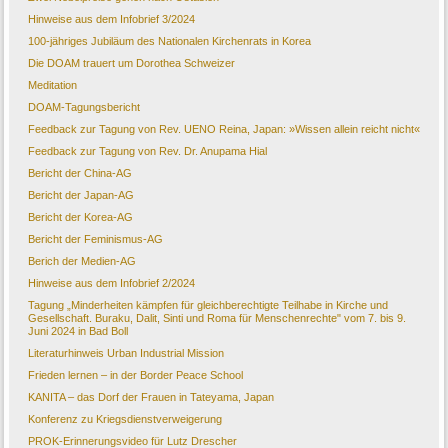
Hinweise aus dem Infobrief 3/2024
100-jähriges Jubiläum des Nationalen Kirchenrats in Korea
Die DOAM trauert um Dorothea Schweizer
Meditation
DOAM-Tagungsbericht
Feedback zur Tagung von Rev. UENO Reina, Japan: »Wissen allein reicht nicht«
Feedback zur Tagung von Rev. Dr. Anupama Hial
Bericht der China-AG
Bericht der Japan-AG
Bericht der Korea-AG
Bericht der Feminismus-AG
Berich der Medien-AG
Hinweise aus dem Infobrief 2/2024
Tagung „Minderheiten kämpfen für gleichberechtigte Teilhabe in Kirche und
Gesellschaft. Buraku, Dalit, Sinti und Roma für Menschenrechte" vom 7. bis 9.
Juni 2024 in Bad Boll
Literaturhinweis Urban Industrial Mission
Frieden lernen – in der Border Peace School
KANITA – das Dorf der Frauen in Tateyama, Japan
Konferenz zu Kriegsdienstverweigerung
PROK-Erinnerungsvideo für Lutz Drescher