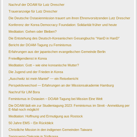
Nachruf der DOAM für Lutz Drescher
Traueranzeige für Lutz Drescher
Die Deutsche Ostasienmission trauert um ihren Ehrenvorsitzenden Lutz Drescher
Konferenz der Korea Democracy Foundation: Solidarität früher und heute
Meditation: Gehen oder Bleiben?
Die Entstehung des Deutsch-Koreanischen Gesangbuchs “HanD in HanD”
Bericht der DOAM-Tagung zu Feminismus
Erfahrungen aus der japanischen evangelischen Gemeinde Berlin
Freiwilligendienst in Korea
Meditation: Gott – wie eine koreanische Mutter?
Die Jugend und der Frieden in Korea
„Auschwitz ist mein Mantel“ — ein Reisebericht
Perspektivwechsel — Erfahrungen an der Missionsakademie Hamburg
Nachruf für LIM Bora
Feminismus in Ostasien – DOAM-Tagung bei Mission Eine Welt
Die DOAM lädt ein zur Studientagung 2023: Feminismus im Streit - Anmeldung per
E-Mail noch möglich!
Meditation: Hoffnung und Ermutigung aus Rostock
50 Jahre EMS – Ein Rückblick
Christliche Mission in den indigenen Gemeinden Taiwans
Sangsaeng-Diakonie in Südkorea