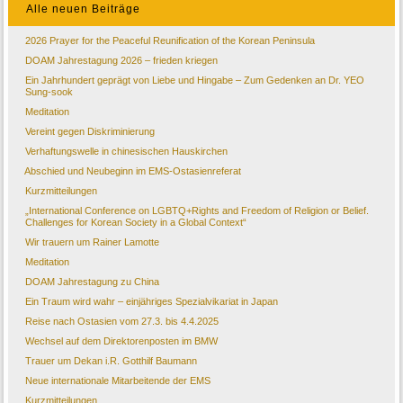
Alle neuen Beiträge
2026 Prayer for the Peaceful Reunification of the Korean Peninsula
DOAM Jahrestagung 2026 – frieden kriegen
Ein Jahrhundert geprägt von Liebe und Hingabe – Zum Gedenken an Dr. YEO
Sung-sook
Meditation
Vereint gegen Diskriminierung
Verhaftungswelle in chinesischen Hauskirchen
Abschied und Neubeginn im EMS-Ostasienreferat
Kurzmitteilungen
„International Conference on LGBTQ+Rights and Freedom of Religion or Belief.
Challenges for Korean Society in a Global Context“
Wir trauern um Rainer Lamotte
Meditation
DOAM Jahrestagung zu China
Ein Traum wird wahr – einjähriges Spezialvikariat in Japan
Reise nach Ostasien vom 27.3. bis 4.4.2025
Wechsel auf dem Direktorenposten im BMW
Trauer um Dekan i.R. Gotthilf Baumann
Neue internationale Mitarbeitende der EMS
Kurzmitteilungen