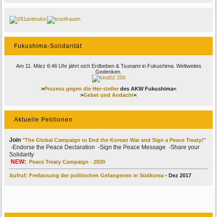
Fukushima-Solidarität
Am 11. März 6:46 Uhr jährt sich Erdbeben & Tsunami in Fukushima. Weltweites
Gedenken.
>
Prozess gegen die Her-steller
des AKW Fukushima<
>
Gebet und Andacht
<
Aktuelle Petitionen
Join
"The Global Campaign to End the Korean War and Sign a Peace Treaty!"
-Endorse the Peace Declaration -Sign the Peace Message -Share your
Solidarity
NEW:
Peace Treaty Campaign - 2020
Aufruf: Freilassung der politischen Gefangenen in Südkorea
- Dez 2017