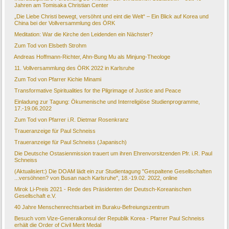
Jahren am Tomisaka Christian Center
„Die Liebe Christi bewegt, versöhnt und eint die Welt“ – Ein Blick auf Korea und
China bei der Vollversammlung des ÖRK
Meditation: War die Kirche den Leidenden ein Nächster?
Zum Tod von Elsbeth Strohm
Andreas Hoffmann-Richter, Ahn-Bung Mu als Minjung-Theologe
11. Vollversammlung des ÖRK 2022 in Karlsruhe
Zum Tod von Pfarrer Kichie Minami
Transformative Spiritualities for the Pilgrimage of Justice and Peace
Einladung zur Tagung: Ökumenische und Interreligiöse Studienprogramme,
17.-19.06.2022
Zum Tod von Pfarrer i.R. Dietmar Rosenkranz
Traueranzeige für Paul Schneiss
Traueranzeige für Paul Schneiss (Japanisch)
Die Deutsche Ostasienmission trauert um ihren Ehrenvorsitzenden Pfr. i.R. Paul
Schneiss
(Aktualisiert:) Die DOAM lädt ein zur Studientagung "Gespaltene Gesellschaften
...versöhnen? von Busan nach Karlsruhe", 18.-19.02. 2022, online
Mirok Li-Preis 2021 - Rede des Präsidenten der Deutsch-Koreanischen
Gesellschaft e.V.
40 Jahre Menschenrechtsarbeit im Buraku-Befreiungszentrum
Besuch vom Vize-Generalkonsul der Republik Korea - Pfarrer Paul Schneiss
erhält die Order of Civil Merit Medal