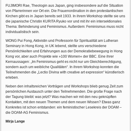
FUJIMORI Rae, Theologin aus Japan, ging insbesondere auf die Situation
von Pfarrerinnen vor Ort ein. Die Frauenordination in den protestantischen
Kirchen gibt es in Japan bereits seit 1933. In ihrem Workshop stellte sie uns
die japanische Christin KURITA Ryuko vor und mit ihr ein intersektionales
Thema: Behinderung und Feminismus. Außerdem: Feminismus muss nicht
individualistisch sein.
WONG Pui Fong, Aktivistin und Professorin für Spiritualität am Lutheran
Seminary in Hong Kong, in UK lebend, stellte uns verschiedene
Persönlichkeiten und Erfahrungen aus der Demokratiebewegung in Hong
Kong vor, aber auch Projekte wie »100 Women« der BBC. Eine ihrer
Kernaussagen: „Im Feminismus geht es nicht nur um Gleichberechtigung,
sondern auch um weibliche Qualitäten“. In ihrem Workshop konnten die
Teilnehmenden die „Lectio Divina with creative art expression“ künstlerisch
erleben.
Neben den inhaltsreichen Vorträgen und Workshops blieb genug Zeit zum
persönlichen Austausch unter den Teilnehmenden. Die große Frage nach
der Tagung bleibt: was jetzt? Was machen wir mit den neu geknüpften
Kontakten, mit den neuen Themen und dem neuen Wissen? Etwas ganz
Konkretes ist schon entstanden: ein feministischer Lesekreis der DOAM –
die DOAM-AG Feminismus.
Mirja Lange