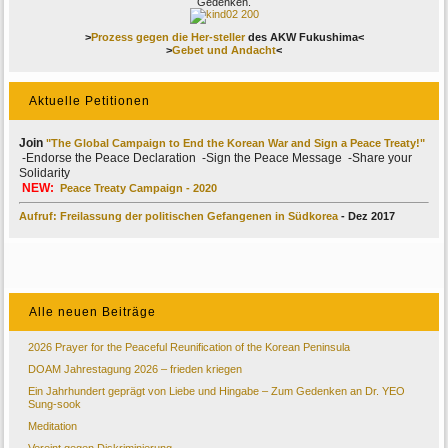
Gedenken.
>
Prozess gegen die Her-steller
des AKW Fukushima<
>
Gebet und Andacht
<
Aktuelle Petitionen
Join
"The Global Campaign to End the Korean War and Sign a Peace Treaty!"
-Endorse the Peace Declaration -Sign the Peace Message -Share your
Solidarity
NEW:
Peace Treaty Campaign - 2020
Aufruf: Freilassung der politischen Gefangenen in Südkorea
- Dez 2017
Alle neuen Beiträge
2026 Prayer for the Peaceful Reunification of the Korean Peninsula
DOAM Jahrestagung 2026 – frieden kriegen
Ein Jahrhundert geprägt von Liebe und Hingabe – Zum Gedenken an Dr. YEO
Sung-sook
Meditation