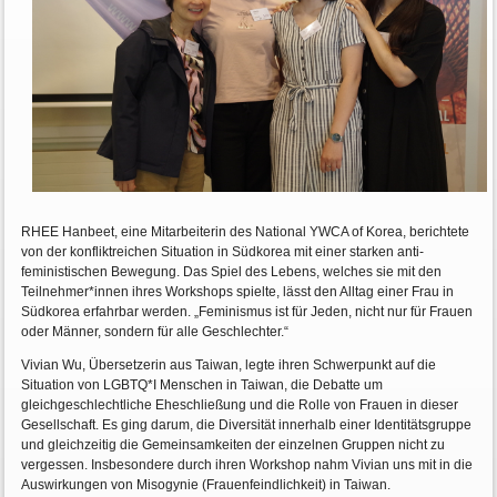
RHEE Hanbeet, eine Mitarbeiterin des National YWCA of Korea, berichtete
von der konfliktreichen Situation in Südkorea mit einer starken anti-
feministischen Bewegung. Das Spiel des Lebens, welches sie mit den
Teilnehmer*innen ihres Workshops spielte, lässt den Alltag einer Frau in
Südkorea erfahrbar werden. „Feminismus ist für Jeden, nicht nur für Frauen
oder Männer, sondern für alle Geschlechter.“
Vivian Wu, Übersetzerin aus Taiwan, legte ihren Schwerpunkt auf die
Situation von LGBTQ*I Menschen in Taiwan, die Debatte um
gleichgeschlechtliche Eheschließung und die Rolle von Frauen in dieser
Gesellschaft. Es ging darum, die Diversität innerhalb einer Identitätsgruppe
und gleichzeitig die Gemeinsamkeiten der einzelnen Gruppen nicht zu
vergessen. Insbesondere durch ihren Workshop nahm Vivian uns mit in die
Auswirkungen von Misogynie (Frauenfeindlichkeit) in Taiwan.