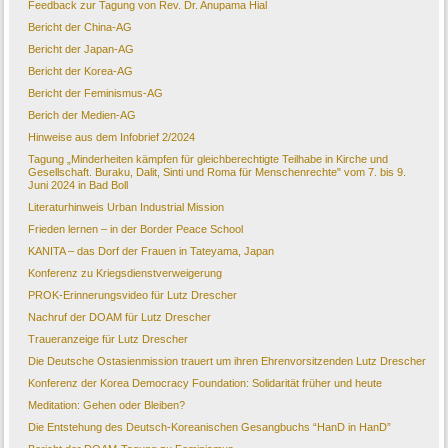
Feedback zur Tagung von Rev. Dr. Anupama Hial
Bericht der China-AG
Bericht der Japan-AG
Bericht der Korea-AG
Bericht der Feminismus-AG
Berich der Medien-AG
Hinweise aus dem Infobrief 2/2024
Tagung „Minderheiten kämpfen für gleichberechtigte Teilhabe in Kirche und
Gesellschaft. Buraku, Dalit, Sinti und Roma für Menschenrechte" vom 7. bis 9.
Juni 2024 in Bad Boll
Literaturhinweis Urban Industrial Mission
Frieden lernen – in der Border Peace School
KANITA – das Dorf der Frauen in Tateyama, Japan
Konferenz zu Kriegsdienstverweigerung
PROK-Erinnerungsvideo für Lutz Drescher
Nachruf der DOAM für Lutz Drescher
Traueranzeige für Lutz Drescher
Die Deutsche Ostasienmission trauert um ihren Ehrenvorsitzenden Lutz Drescher
Konferenz der Korea Democracy Foundation: Solidarität früher und heute
Meditation: Gehen oder Bleiben?
Die Entstehung des Deutsch-Koreanischen Gesangbuchs “HanD in HanD”