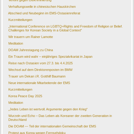
Vereint gegen Diskriminierung
Verhaftungswelle in chinesischen Hauskirchen
Abschied und Neubeginn im EMS-Ostasienreferat
Kurzmitteilungen
„International Conference on LGBTQ+Rights and Freedom of Religion or Belief.
Challenges for Korean Society in a Global Context“
Wir trauern um Rainer Lamotte
Meditation
DOAM Jahrestagung zu China
Ein Traum wird wahr – einjähriges Spezialvikariat in Japan
Reise nach Ostasien vom 27.3. bis 4.4.2025
Wechsel auf dem Direktorenposten im BMW
Trauer um Dekan i.R. Gotthilf Baumann
Neue internationale Mitarbeitende der EMS
Kurzmitteilungen
Korea Peace Day 2025
Meditation
„Jedes Leben ist wertvoll. Argumente gegen den Krieg“
Wurzeln und Echo – Das Leben als Koreaner der zweiten Generation in
Deutschland
Die DOAM — Teil der internationalen Gemeinschaft der EMS
Protest aus Korea wegen Fernsehdoku