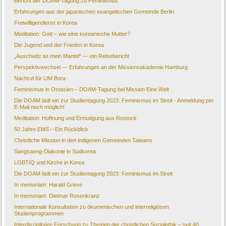
Bericht der DOAM-Tagung zu Feminismus
Erfahrungen aus der japanischen evangelischen Gemeinde Berlin
Freiwilligendienst in Korea
Meditation: Gott – wie eine koreanische Mutter?
Die Jugend und der Frieden in Korea
„Auschwitz ist mein Mantel“ — ein Reisebericht
Perspektivwechsel — Erfahrungen an der Missionsakademie Hamburg
Nachruf für LIM Bora
Feminismus in Ostasien – DOAM-Tagung bei Mission Eine Welt
Die DOAM lädt ein zur Studientagung 2023: Feminismus im Streit - Anmeldung per
E-Mail noch möglich!
Meditation: Hoffnung und Ermutigung aus Rostock
50 Jahre EMS – Ein Rückblick
Christliche Mission in den indigenen Gemeinden Taiwans
Sangsaeng-Diakonie in Südkorea
LGBTIQ und Kirche in Korea
Die DOAM lädt ein zur Studientagung 2023: Feminismus im Streit
In memoriam: Harald Greve
In memoriam: Dietmar Rosenkranz
Internationale Konsultation zu ökumenischen und interreligiösen
Studienprogrammen
Interdisziplinäre Forschung zu Themen der christlichen Sozialethik – seit 40