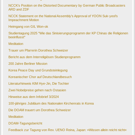
NCCK’s Position on the Distorted Documentary by German Public Broadcasters
ARD and ZDF
NCCK Statement on the National Assembly’s Approval of YOON Suk-yeol’s
Impeachment Motion
Heimgang von GIL Won-ok
Studientagung 2025 "Wie das Sinisierungsprogramm der KP Chinas die Religionen
beeinflusst"
Meditation
Trauer um Pfarrerin Dorothea Schweizer
Bericht aus dem Interreligiösen Studienprogramm
200 Jahre Berliner Mission
Korea Peace Day und Grundsteinlegung
Koreanischer Chor auf Deutschlandbesuch
Literaturhinweis KIM Hye-Jin, Die Tochter
Zwei Nobelpreise gehen nach Ostasien
Hinweise aus dem Infobrief 3/2024
100-jähriges Jubiläum des Nationalen Kirchenrats in Korea
Die DOAM trauert um Dorothea Schweizer
Meditation
DOAM-Tagungsbericht
Feedback zur Tagung von Rev. UENO Reina, Japan: »Wissen allein reicht nicht«