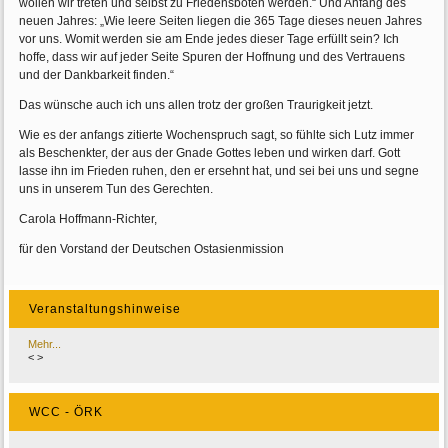
wollen wir treten und selbst zu Friedensboten werden.“ Und Anfang des
neuen Jahres: „Wie leere Seiten liegen die 365 Tage dieses neuen Jahres
vor uns. Womit werden sie am Ende jedes dieser Tage erfüllt sein? Ich
hoffe, dass wir auf jeder Seite Spuren der Hoffnung und des Vertrauens
und der Dankbarkeit finden.“
Das wünsche auch ich uns allen trotz der großen Traurigkeit jetzt.
Wie es der anfangs zitierte Wochenspruch sagt, so fühlte sich Lutz immer
als Beschenkter, der aus der Gnade Gottes leben und wirken darf. Gott
lasse ihn im Frieden ruhen, den er ersehnt hat, und sei bei uns und segne
uns in unserem Tun des Gerechten.
Carola Hoffmann-Richter,
für den Vorstand der Deutschen Ostasienmission
Veranstaltungshinweise
Mehr...
<
>
WCC - ÖRK