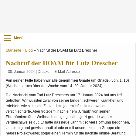
Menü
Startseite
»
Blog
»
Nachruf der DOAM für Lutz Drescher
Nachruf der DOAM für Lutz Drescher
30. Januar 2024
|
Drucken
|
E-Mail-Adresse
Von seiner Fülle haben wir alle genommen Gnade um Gnade.
(Joh. 1, 16)
(Wochenspruch über der Woche vom 14.-20. Januar 2024)
Die Nachricht vom Tod Lutz Dreschers am 17. Januar 2024 hat uns tief
getroffen. Wir wussten zwar von seiner langen, schweren Krankheit und
erlebten, wie sich sein Zustand mit jedem Infekt immer weiter
verschlechterte. Aber trotzdem, nach einem „Urlaub“ von seinen
Ehrenämtern über Weihnachten, ging es ihm jetzt gerade wieder
vergleichsweise gut. Er hatte das neue Jahr mit so viel Hoffnung begonnen,
zielstrebig und gewissenhaft plante er mit unserer kleinen Gruppe ein
neues Projekt weiter, sogar einen Termin für die nächste online-Beratung