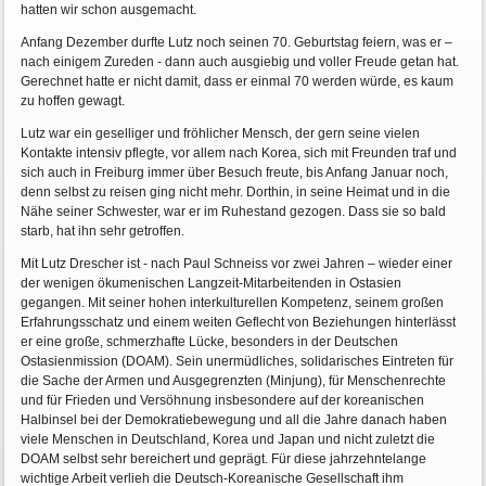
hatten wir schon ausgemacht.
Anfang Dezember durfte Lutz noch seinen 70. Geburtstag feiern, was er –
nach einigem Zureden - dann auch ausgiebig und voller Freude getan hat.
Gerechnet hatte er nicht damit, dass er einmal 70 werden würde, es kaum
zu hoffen gewagt.
Lutz war ein geselliger und fröhlicher Mensch, der gern seine vielen
Kontakte intensiv pflegte, vor allem nach Korea, sich mit Freunden traf und
sich auch in Freiburg immer über Besuch freute, bis Anfang Januar noch,
denn selbst zu reisen ging nicht mehr. Dorthin, in seine Heimat und in die
Nähe seiner Schwester, war er im Ruhestand gezogen. Dass sie so bald
starb, hat ihn sehr getroffen.
Mit Lutz Drescher ist - nach Paul Schneiss vor zwei Jahren – wieder einer
der wenigen ökumenischen Langzeit-Mitarbeitenden in Ostasien
gegangen. Mit seiner hohen interkulturellen Kompetenz, seinem großen
Erfahrungsschatz und einem weiten Geflecht von Beziehungen hinterlässt
er eine große, schmerzhafte Lücke, besonders in der Deutschen
Ostasienmission (DOAM). Sein unermüdliches, solidarisches Eintreten für
die Sache der Armen und Ausgegrenzten (Minjung), für Menschenrechte
und für Frieden und Versöhnung insbesondere auf der koreanischen
Halbinsel bei der Demokratiebewegung und all die Jahre danach haben
viele Menschen in Deutschland, Korea und Japan und nicht zuletzt die
DOAM selbst sehr bereichert und geprägt. Für diese jahrzehntelange
wichtige Arbeit verlieh die Deutsch-Koreanische Gesellschaft ihm