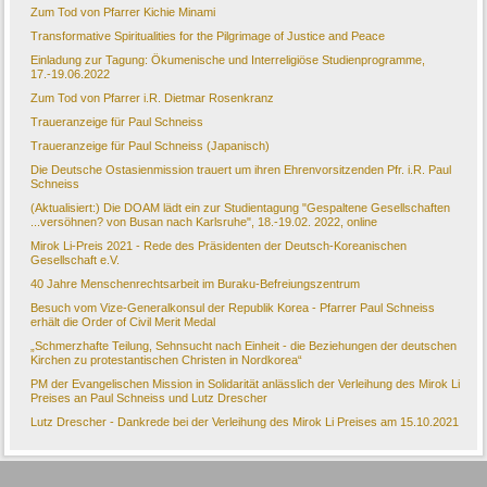
Zum Tod von Pfarrer Kichie Minami
Transformative Spiritualities for the Pilgrimage of Justice and Peace
Einladung zur Tagung: Ökumenische und Interreligiöse Studienprogramme,
17.-19.06.2022
Zum Tod von Pfarrer i.R. Dietmar Rosenkranz
Traueranzeige für Paul Schneiss
Traueranzeige für Paul Schneiss (Japanisch)
Die Deutsche Ostasienmission trauert um ihren Ehrenvorsitzenden Pfr. i.R. Paul
Schneiss
(Aktualisiert:) Die DOAM lädt ein zur Studientagung "Gespaltene Gesellschaften
...versöhnen? von Busan nach Karlsruhe", 18.-19.02. 2022, online
Mirok Li-Preis 2021 - Rede des Präsidenten der Deutsch-Koreanischen
Gesellschaft e.V.
40 Jahre Menschenrechtsarbeit im Buraku-Befreiungszentrum
Besuch vom Vize-Generalkonsul der Republik Korea - Pfarrer Paul Schneiss
erhält die Order of Civil Merit Medal
„Schmerzhafte Teilung, Sehnsucht nach Einheit - die Beziehungen der deutschen
Kirchen zu protestantischen Christen in Nordkorea“
PM der Evangelischen Mission in Solidarität anlässlich der Verleihung des Mirok Li
Preises an Paul Schneiss und Lutz Drescher
Lutz Drescher - Dankrede bei der Verleihung des Mirok Li Preises am 15.10.2021