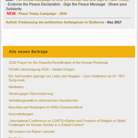
-Endorse the Peace Declaration -Sign the Peace Message -Share your
Solidarity
NEW:
Peace Treaty Campaign - 2020
Aufruf: Freilassung der politischen Gefangenen in Südkorea
- Dez 2017
Alle neuen Beiträge
2026 Prayer for the Peaceful Reunification of the Korean Peninsula
DOAM Jahrestagung 2026 – frieden kriegen
Ein Jahrhundert geprägt von Liebe und Hingabe – Zum Gedenken an Dr. YEO
Sung-sook
Meditation
Vereint gegen Diskriminierung
Verhaftungswelle in chinesischen Hauskirchen
Abschied und Neubeginn im EMS-Ostasienreferat
Kurzmitteilungen
„International Conference on LGBTQ+Rights and Freedom of Religion or Belief.
Challenges for Korean Society in a Global Context“
Wir trauern um Rainer Lamotte