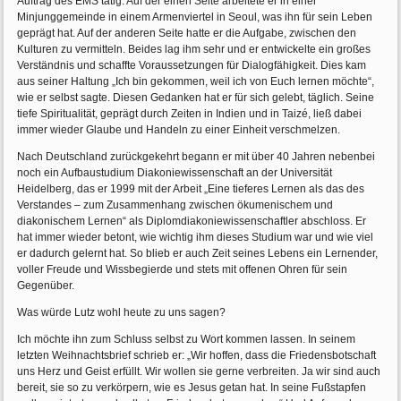
Auftrag des EMS tätig. Auf der einen Seite arbeitete er in einer
Minjunggemeinde in einem Armenviertel in Seoul, was ihn für sein Leben
geprägt hat. Auf der anderen Seite hatte er die Aufgabe, zwischen den
Kulturen zu vermitteln. Beides lag ihm sehr und er entwickelte ein großes
Verständnis und schaffte Voraussetzungen für Dialogfähigkeit. Dies kam
aus seiner Haltung „Ich bin gekommen, weil ich von Euch lernen möchte“,
wie er selbst sagte. Diesen Gedanken hat er für sich gelebt, täglich. Seine
tiefe Spiritualität, geprägt durch Zeiten in Indien und in Taizé, ließ dabei
immer wieder Glaube und Handeln zu einer Einheit verschmelzen.
Nach Deutschland zurückgekehrt begann er mit über 40 Jahren nebenbei
noch ein Aufbaustudium Diakoniewissenschaft an der Universität
Heidelberg, das er 1999 mit der Arbeit „Eine tieferes Lernen als das des
Verstandes – zum Zusammenhang zwischen ökumenischem und
diakonischem Lernen“ als Diplomdiakoniewissenschaftler abschloss. Er
hat immer wieder betont, wie wichtig ihm dieses Studium war und wie viel
er dadurch gelernt hat. So blieb er auch Zeit seines Lebens ein Lernender,
voller Freude und Wissbegierde und stets mit offenen Ohren für sein
Gegenüber.
Was würde Lutz wohl heute zu uns sagen?
Ich möchte ihn zum Schluss selbst zu Wort kommen lassen. In seinem
letzten Weihnachtsbrief schrieb er: „Wir hoffen, dass die Friedensbotschaft
uns Herz und Geist erfüllt. Wir wollen sie gerne verbreiten. Ja wir sind auch
bereit, sie so zu verkörpern, wie es Jesus getan hat. In seine Fußstapfen