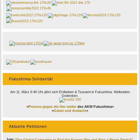
Fukushima-Solidarität
Am 11. März 6:46 Uhr jährt sich Erdbeben & Tsunami in Fukushima. Weltweites
Gedenken.
>
Prozess gegen die Her-steller
des AKW Fukushima<
>
Gebet und Andacht
<
Aktuelle Petitionen
Join
"The Global Campaign to End the Korean War and Sign a Peace Treaty!"