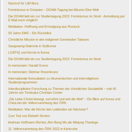
Nachruf für LIM Bora
Feminismus in Ostasien – DOAM-Tagung bei Mission Eine Welt
Die DOAM lädt ein zur Studientagung 2023: Feminismus im Streit - Anmeldung per
E-Mail noch möglich!
Meditation: Hoffnung und Ermutigung aus Rostock
50 Jahre EMS – Ein Rückblick
Christliche Mission in den indigenen Gemeinden Taiwans
Sangsaeng-Diakonie in Südkorea
LGBTIQ und Kirche in Korea
Die DOAM lädt ein zur Studientagung 2023: Feminismus im Streit
In memoriam: Harald Greve
In memoriam: Dietmar Rosenkranz
Internationale Konsultation zu ökumenischen und interreligiösen
Studienprogrammen
Interdisziplinäre Forschung zu Themen der christlichen Sozialethik – seit 40
Jahren am Tomisaka Christian Center
„Die Liebe Christi bewegt, versöhnt und eint die Welt“ – Ein Blick auf Korea und
China bei der Vollversammlung des ÖRK
Meditation: War die Kirche den Leidenden ein Nächster?
Zum Tod von Elsbeth Strohm
Andreas Hoffmann-Richter, Ahn-Bung Mu als Minjung-Theologe
11. Vollversammlung des ÖRK 2022 in Karlsruhe