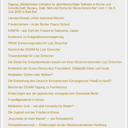
Tagung „Minderheiten kämpfen für gleichberechtigte Teilhabe in Kirche und
Gesellschaft. Buraku, Dalit, Sinti und Roma für Menschenrechte" vom 7. bis 9.
Juni 2024 in Bad Boll
Literaturhinweis Urban Industrial Mission
Frieden lernen – in der Border Peace School
KANITA – das Dorf der Frauen in Tateyama, Japan
Konferenz zu Kriegsdienstverweigerung
PROK-Erinnerungsvideo für Lutz Drescher
Nachruf der DOAM für Lutz Drescher
Traueranzeige für Lutz Drescher
Die Deutsche Ostasienmission trauert um ihren Ehrenvorsitzenden Lutz Drescher
Konferenz der Korea Democracy Foundation: Solidarität früher und heute
Meditation: Gehen oder Bleiben?
Die Entstehung des Deutsch-Koreanischen Gesangbuchs “HanD in HanD”
Bericht der DOAM-Tagung zu Feminismus
Erfahrungen aus der japanischen evangelischen Gemeinde Berlin
Freiwilligendienst in Korea
Meditation: Gott – wie eine koreanische Mutter?
Die Jugend und der Frieden in Korea
„Auschwitz ist mein Mantel“ — ein Reisebericht
Perspektivwechsel — Erfahrungen an der Missionsakademie Hamburg