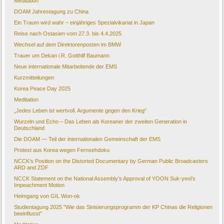
Meditation
DOAM Jahrestagung zu China
Ein Traum wird wahr – einjähriges Spezialvikariat in Japan
Reise nach Ostasien vom 27.3. bis 4.4.2025
Wechsel auf dem Direktorenposten im BMW
Trauer um Dekan i.R. Gotthilf Baumann
Neue internationale Mitarbeitende der EMS
Kurzmitteilungen
Korea Peace Day 2025
Meditation
„Jedes Leben ist wertvoll. Argumente gegen den Krieg“
Wurzeln und Echo – Das Leben als Koreaner der zweiten Generation in
Deutschland
Die DOAM — Teil der internationalen Gemeinschaft der EMS
Protest aus Korea wegen Fernsehdoku
NCCK’s Position on the Distorted Documentary by German Public Broadcasters
ARD and ZDF
NCCK Statement on the National Assembly’s Approval of YOON Suk-yeol’s
Impeachment Motion
Heimgang von GIL Won-ok
Studientagung 2025 "Wie das Sinisierungsprogramm der KP Chinas die Religionen
beeinflusst"