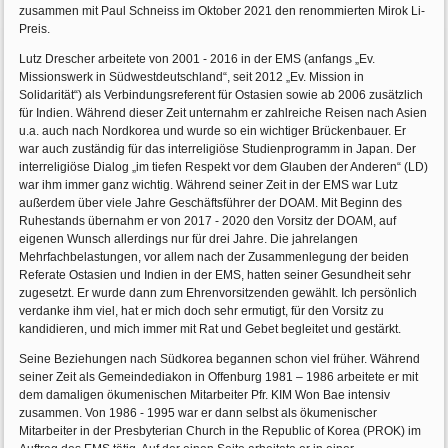
zusammen mit Paul Schneiss im Oktober 2021 den renommierten Mirok Li-
Preis.
Lutz Drescher arbeitete von 2001 - 2016 in der EMS (anfangs „Ev.
Missionswerk in Südwestdeutschland“, seit 2012 „Ev. Mission in
Solidarität“) als Verbindungsreferent für Ostasien sowie ab 2006 zusätzlich
für Indien. Während dieser Zeit unternahm er zahlreiche Reisen nach Asien
u.a. auch nach Nordkorea und wurde so ein wichtiger Brückenbauer. Er
war auch zuständig für das interreligiöse Studienprogramm in Japan. Der
interreligiöse Dialog „im tiefen Respekt vor dem Glauben der Anderen“ (LD)
war ihm immer ganz wichtig. Während seiner Zeit in der EMS war Lutz
außerdem über viele Jahre Geschäftsführer der DOAM. Mit Beginn des
Ruhestands übernahm er von 2017 - 2020 den Vorsitz der DOAM, auf
eigenen Wunsch allerdings nur für drei Jahre. Die jahrelangen
Mehrfachbelastungen, vor allem nach der Zusammenlegung der beiden
Referate Ostasien und Indien in der EMS, hatten seiner Gesundheit sehr
zugesetzt. Er wurde dann zum Ehrenvorsitzenden gewählt. Ich persönlich
verdanke ihm viel, hat er mich doch sehr ermutigt, für den Vorsitz zu
kandidieren, und mich immer mit Rat und Gebet begleitet und gestärkt.
Seine Beziehungen nach Südkorea begannen schon viel früher. Während
seiner Zeit als Gemeindediakon in Offenburg 1981 – 1986 arbeitete er mit
dem damaligen ökumenischen Mitarbeiter Pfr. KIM Won Bae intensiv
zusammen. Von 1986 - 1995 war er dann selbst als ökumenischer
Mitarbeiter in der Presbyterian Church in the Republic of Korea (PROK) im