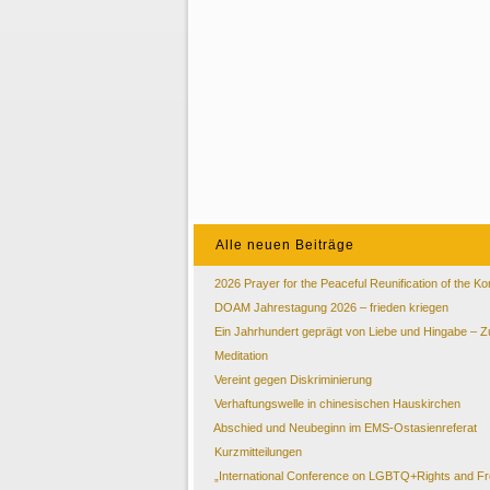
Alle neuen Beiträge
2026 Prayer for the Peaceful Reunification of the K
DOAM Jahrestagung 2026 – frieden kriegen
Ein Jahrhundert geprägt von Liebe und Hingabe –
Meditation
Vereint gegen Diskriminierung
Verhaftungswelle in chinesischen Hauskirchen
Abschied und Neubeginn im EMS-Ostasienreferat
Kurzmitteilungen
„International Conference on LGBTQ+Rights and Free