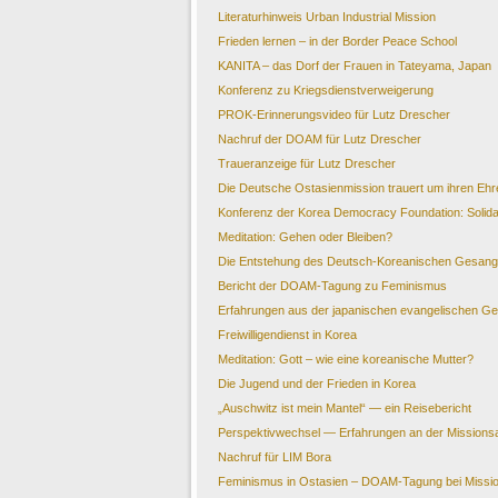
Literaturhinweis Urban Industrial Mission
Frieden lernen – in der Border Peace School
KANITA – das Dorf der Frauen in Tateyama, Japan
Konferenz zu Kriegsdienstverweigerung
PROK-Erinnerungsvideo für Lutz Drescher
Nachruf der DOAM für Lutz Drescher
Traueranzeige für Lutz Drescher
Die Deutsche Ostasienmission trauert um ihren Eh
Konferenz der Korea Democracy Foundation: Solidar
Meditation: Gehen oder Bleiben?
Die Entstehung des Deutsch-Koreanischen Gesan
Bericht der DOAM-Tagung zu Feminismus
Erfahrungen aus der japanischen evangelischen Ge
Freiwilligendienst in Korea
Meditation: Gott – wie eine koreanische Mutter?
Die Jugend und der Frieden in Korea
„Auschwitz ist mein Mantel“ — ein Reisebericht
Perspektivwechsel — Erfahrungen an der Mission
Nachruf für LIM Bora
Feminismus in Ostasien – DOAM-Tagung bei Missio