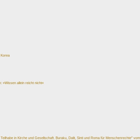
n Korea
»Wissen allein reicht nicht«
Teilhabe in Kirche und Gesellschaft. Buraku, Dalit, Sinti und Roma für Menschenrechte" vom 7