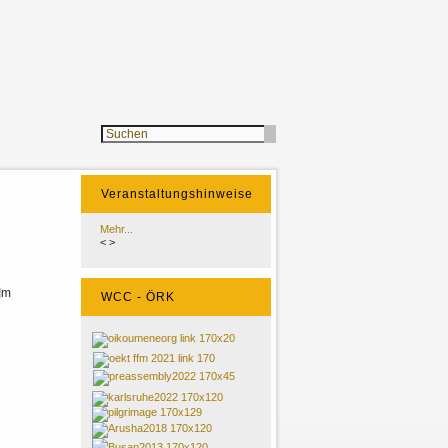
Veranstaltungshinweise
Mehr...
<
>
Im
WCC - ÖRK