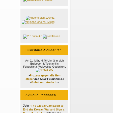
Fukushima-Solidarität
Am 11. März 6:46 Uhr jährt sich
Erdbeben & Tsunami in
Fukushima. Weltweites Gedenken.
>
Prozess gegen die Her-
steller
des AKW Fukushima<
>
Gebet und Andacht
<
Aktuelle Petitionen
Join
"The Global Campaign to
End the Korean War and Sign a