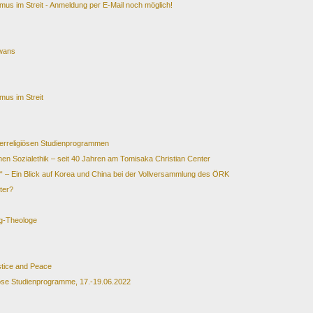
mus im Streit - Anmeldung per E-Mail noch möglich!
iwans
mus im Streit
terreligiösen Studienprogrammen
hen Sozialethik – seit 40 Jahren am Tomisaka Christian Center
lt“ – Ein Blick auf Korea und China bei der Vollversammlung des ÖRK
ter?
ng-Theologe
ustice and Peace
iöse Studienprogramme, 17.-19.06.2022