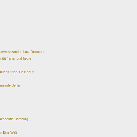
renvorsitzenden Lutz Drescher
ität früher und heute
gbuchs “HanD in HanD”
meinde Berlin
sakademie Hamburg
n Eine Welt