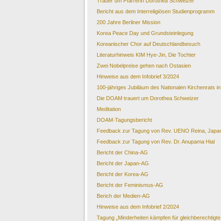
Trauer um Pfarrerin Dorothea Schweizer
Bericht aus dem Interreligiösen Studienprogramm
200 Jahre Berliner Mission
Korea Peace Day und Grundsteinlegung
Koreanischer Chor auf Deutschlandbesuch
Literaturhinweis KIM Hye-Jin, Die Tochter
Zwei Nobelpreise gehen nach Ostasien
Hinweise aus dem Infobrief 3/2024
100-jähriges Jubiläum des Nationalen Kirchenrats i
Die DOAM trauert um Dorothea Schweizer
Meditation
DOAM-Tagungsbericht
Feedback zur Tagung von Rev. UENO Reina, Japan: 
Feedback zur Tagung von Rev. Dr. Anupama Hial
Bericht der China-AG
Bericht der Japan-AG
Bericht der Korea-AG
Bericht der Feminismus-AG
Berich der Medien-AG
Hinweise aus dem Infobrief 2/2024
Tagung „Minderheiten kämpfen für gleichberechtigte 