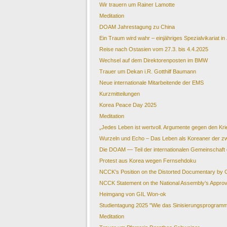
Wir trauern um Rainer Lamotte
Meditation
DOAM Jahrestagung zu China
Ein Traum wird wahr – einjähriges Spezialvikariat in
Reise nach Ostasien vom 27.3. bis 4.4.2025
Wechsel auf dem Direktorenposten im BMW
Trauer um Dekan i.R. Gotthilf Baumann
Neue internationale Mitarbeitende der EMS
Kurzmitteilungen
Korea Peace Day 2025
Meditation
„Jedes Leben ist wertvoll. Argumente gegen den Kri
Wurzeln und Echo – Das Leben als Koreaner der zw
Die DOAM — Teil der internationalen Gemeinschaft
Protest aus Korea wegen Fernsehdoku
NCCK’s Position on the Distorted Documentary by
NCCK Statement on the National Assembly’s Appro
Heimgang von GIL Won-ok
Studientagung 2025 "Wie das Sinisierungsprogramm 
Meditation