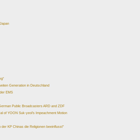
 Japan
eg“
eiten Generation in Deutschland
 der EMS
 German Public Broadcasters ARD and ZDF
val of YOON Suk-yeol’s Impeachment Motion
der KP Chinas die Religionen beeinflusst"