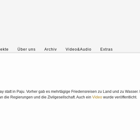
jekte
Über uns
Archiv
Video&Audio
Extras
y statt in Paju. Vorher gab es mehrtägige Friedensreisen zu Land und zu Wasser. 
n die Regierungen und die Zivilgesellschaft. Auch ein
Video
wurde veröffentlicht.