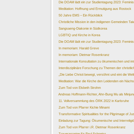
Die DOAM lädt ein zur Studientagung 2023: Feminis
Meditation: Hoffnung und Ermutigung aus Rostock
50 Jahre EMS – Ein Rückblick
Christliche Mission in den indigenen Gemeinden Ta
Sangsaeng-Diakonie in Südkorea
LGBTIQ und Kirche in Korea
Die DOAM lädt ein zur Studientagung 2023: Feminis
In memoriam: Harald Greve
In memoriam: Dietmar Rosenkranz
Internationale Konsultation zu ökumenischen und in
Interdisziplinäre Forschung zu Themen der christlic
„Die Liebe Christi bewegt, versöhnt und eint die We
Meditation: War die Kirche den Leidenden ein Nächs
Zum Tod von Elsbeth Strohm
Andreas Hoffmann-Richter, Ahn-Bung Mu als Minju
11. Vollversammlung des ÖRK 2022 in Karlsruhe
Zum Tod von Pfarrer Kichie Minami
Transformative Spiritualities for the Pilgrimage of J
Einladung zur Tagung: Ökumenische und Interrelig
Zum Tod von Pfarrer i.R. Dietmar Rosenkranz
Traueranzeige für Paul Schneiss