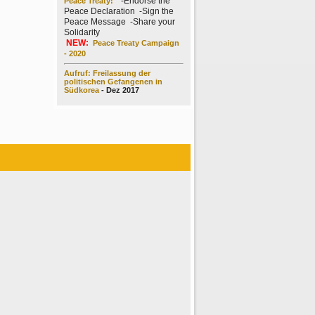
-Endorse the
Peace Treaty!"
Peace Declaration -Sign the
Peace Message -Share your
Solidarity
NEW:
Peace Treaty Campaign
- 2020
Aufruf: Freilassung der
politischen Gefangenen in
Südkorea
- Dez 2017