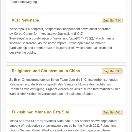
Friedensbewegung.
KCIJ Newstapa
Zugriffe: 734
Newstapa is a nonprofit, nonpartisan independent news outlet operated
by Korea Center for Investigative Journalism (KCIJ).
'Newstapa' is a combination of 'news' and 'tapa(타파, 打破),' which means
'abolition’ in Korean. As the name implies, Newstapa aims to ‘abolish
partisanship and commercialism in journalism’, which conceals truth and
deceive the public.
Religionen und Christentum in China
Zugriffe: 697
Zu Ihrer Orientierung stehen Ihnen Texte über die in China vorherrschenden
Religionen und die Religionspolitik des Staates inklusive des rechtlichen
Rahmens zur Verfügung. Ergänzt werden die Artikel durch Informationen über
katholische Kirchen in verschiedenen chinesischen Städten.
Fukushima: Minna no Data Site
Zugriffe: 601
Minna no Date Site = Everyone's Data Site. "This booklet shows thge actual
amount of radioactive contamination caused by the March 2011 Fukushima
Daiichi Nuclear Power Plant accident, as revealed by Japanese citizen