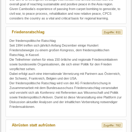
overall goal of reaching sustainable and positive peace in the Asia region.
Given Cambodia’s experience of passing from carpet bombing to genocide, to
civil war, to peace process, rehabilitation and now relative peace, CPCS
considers the country as a vital and critical basis for regional learning.
Friedensratschlag
Zugriffe: 811
Der friedenspolitische Ratschlag
Seit 1994 treffen sich jährlich Anfang Dezember einige Hundert
Friedensbewegte zu einem großen Kongress, dem friedenspolitischen
Ratschlag, in Kassel.
Die Teilnehmer stehen für etwa 150 örtliche und regionale Friedensinitiativen
sowie bundesweite Organisationen, die sich einer Politik für den Frieden
verpflichtet sehen.
Dabei erfolgt auch eine internationale Vernetzung mit Partnern aus Österreich,
der Schweiz, Frankreich, Belgien und den USA.
Der friedenspolitische Ratschlag wird von der AG Friedensforschung in
Zusammenarbeit mit dem Bundesausschuss Friedensratschlag veranstaltet
und versteht sich als Konferenz mit Referenten aus Wissenschaft und Politik
sowie friedenspolitisch Aktiven. Damit ist diese Veranstaltung eine Plattform zur
Diskussion aktueller Analysen und der inhaltlichen Vorbereitung notwendiger
Friedensaktionen.
Abrüsten statt aufrüsten
Zugriffe: 782