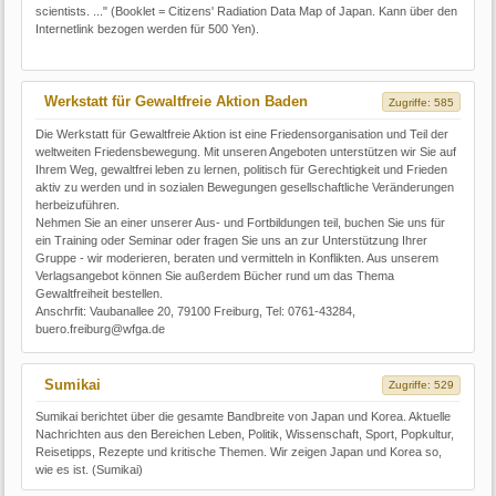
scientists. ..." (Booklet = Citizens' Radiation Data Map of Japan. Kann über den
Internetlink bezogen werden für 500 Yen).
Werkstatt für Gewaltfreie Aktion Baden
Zugriffe: 585
Die Werkstatt für Gewaltfreie Aktion ist eine Friedensorganisation und Teil der
weltweiten Friedensbewegung. Mit unseren Angeboten unterstützen wir Sie auf
Ihrem Weg, gewaltfrei leben zu lernen, politisch für Gerechtigkeit und Frieden
aktiv zu werden und in sozialen Bewegungen gesellschaftliche Veränderungen
herbeizuführen.
Nehmen Sie an einer unserer Aus- und Fortbildungen teil, buchen Sie uns für
ein Training oder Seminar oder fragen Sie uns an zur Unterstützung Ihrer
Gruppe - wir moderieren, beraten und vermitteln in Konflikten. Aus unserem
Verlagsangebot können Sie außerdem Bücher rund um das Thema
Gewaltfreiheit bestellen.
Anschrfit: Vaubanallee 20, 79100 Freiburg, Tel: 0761-43284,
buero.freiburg@wfga.de
Sumikai
Zugriffe: 529
Sumikai berichtet über die gesamte Bandbreite von Japan und Korea. Aktuelle
Nachrichten aus den Bereichen Leben, Politik, Wissenschaft, Sport, Popkultur,
Reisetipps, Rezepte und kritische Themen. Wir zeigen Japan und Korea so,
wie es ist. (Sumikai)