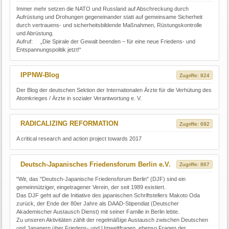
Immer mehr setzen die NATO und Russland auf Abschreckung durch
Aufrüstung und Drohungen gegeneinander statt auf gemeinsame Sicherheit
durch vertrauens- und sicherheitsbildende Maßnahmen, Rüstungskontrolle
und Abrüstung.
Aufruf: „Die Spirale der Gewalt beenden – für eine neue Friedens- und
Entspannungspolitik jetzt!“
IPPNW-Blog
Zugriffe: 824
Der Blog der deutschen Sektion der Internationalen Ärzte für die Verhütung des
Atomkrieges / Ärzte in sozialer Verantwortung e. V.
RADICALIZING REFORMATION
Zugriffe: 692
A critical research and action project towards 2017
Deutsch-Japanisches Friedensforum Berlin e.V.
Zugriffe: 867
"Wir, das "Deutsch-Japanische Friedensforum Berlin" (DJF) sind ein
gemeinnütziger, eingetragener Verein, der seit 1989 existiert.
Das DJF geht auf die Initiative des japanischen Schriftstellers Makoto Oda
zurück, der Ende der 80er Jahre als DAAD-Stipendiat (Deutscher
Akademischer Austausch Dienst) mit seiner Familie in Berlin lebte.
Zu unseren Aktivitäten zählt der regelmäßige Austausch zwischen Deutschen
und Japanern über Friedens- und Umweltfragen, ebenso Fragen der