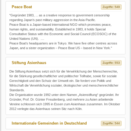
Peace Boat
Zugriffe: 549
"Gegründet 1983, ... as a creative response to government censorship
regarding Japan’s past military aggression in the Asia-Pacific.
Peace Boat is a Japan-based international NGO which promotes peace,
human rights, and sustainability. Established in 1983, it holds Special
Consultative Status with the Economic and Social Council (ECOSOC) of the
United Nations (UN). ....
Peace Boat’s headquarters are in Tokyo. We have five other centres across
Japan, and a sister organization – Peace Boat US – based in New York."
Stiftung Asienhaus
Zugriffe: 553
Die Stiftung Asienhaus setzt sich für die Verwirklichung der Menschenrechte,
für die Stärkung gesellschaftlicher und politischer Teilhabe, sowie für soziale
Gerechtigkeit und den Schutz der Umwelt ein. Sie fordert von Politik und
Wirtschaft die Verwirklichung sozialer, ökologischer und menschenrechtlicher
Standards.
Die Organisation wurde 1992 unter dem Namen „Asienstiftung“ gegründet. Ihr
Gründer, Prof. Dr. Günter Freudenberg, und mehrere zu Asien arbeitende
Vereine schlossen sich 1995 in Essen zum Asienhaus zusammen. Im Oktober
2012 verlegte das Asienhaus seinen Sitz nach Köln.
Internationale Gemeinden in Deutschland
Zugriffe: 544