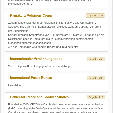
Menschenrechte. ..."
Kamakura Religious Council
Zugriffe: 1448
Zusammenschluss der drei Religionen Shinto, Bukkyo und Christentum.
Seit etwa 800 Jahrne ist Kamakura ein religiöses Zentrum Japans, vor allem
des Buddhismus.
Seit der dreifach-Katastrophe von Fukushima am 11. März 2011 haben sich die
Religionsgruppen in Kamakura u.a. zu einem jährlichen gemeinsamen
Gedenken zusammengeschlossen.
Auf der Homepage wird dazu in Bildern und Text berichtet.
Internationaler Versöhnungsbund
Zugriffe: 763
Seit 1914 gewaltfrei aktiv gegen Unrecht und Krieg.
International Peace Bureau
Zugriffe: 799
Newsletter.
Center for Peace and Conflict Studies
Zugriffe: 910
Founded in 2008, CPCS is a Cambodia-based non-governmental organisation
(NGO), working in the field of peacebuilding and conflict transformation in Asia.
Our aim is to strengthen strategic intervention into armed conflict with the