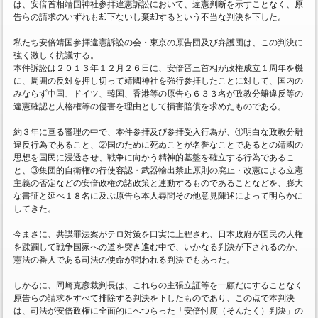
は、安倍首相靖国神社参拝違憲訴訟において、違憲判断を示すことなく、原
告らの請求のいずれも却下ないし棄却するという不当な判決を下した。
私たち安倍靖国参拝違憲訴訟の会・東京の原告団及び弁護団は、この判決に
強く激しく抗議する。
本件訴訟は２０１３年１２月２６日に、安倍晋三首相が政権成立１周年を機
に、周囲の反対を押し切って靖國神社を強行参拝したことに対して、国内の
みならず中国、ドイツ、韓国、香港等の原告ら６３３名が政教分離違反等の
違憲確認と人格権等の侵害を理由として損害賠償を求めたものである。
約３年に亘る審理の中で、本件参拝及び参拝受入行為が、①明白な政教分離
違反行為であること、②国のために死ぬことが名誉なことであるとの靖國の
思想を国民に浸透させ、戦争に向かう精神的基盤を確立する行為であるこ
と、③集団的自衛権の行使容認・武器輸出禁止原則の廃止・改憲による立憲
主義の否定などの安倍政権の諸政策と連動するものであることなどを、膨大
な書証と延べ１８名に及ぶ原告ら本人尋問その他意見陳述によって明らかに
してきた。
今まさに、共謀罪法案がテロ対策を口実に上程され、日本政府が国民の人権
を蹂躙して戦争国家への道を突き進む中で、いかなる判決が下されるのか、
憲法の番人である司法の使命が問われる判決でもあった。
しかるに、岡崎克彦裁判長は、これらの主張立証等を一顧だにすることなく
原告らの請求をすべて排除する判決を下したものであり、この点で本判決
は、司法が安倍政権に全面的にへつらった「安倍忖度（そんたく）判決」の