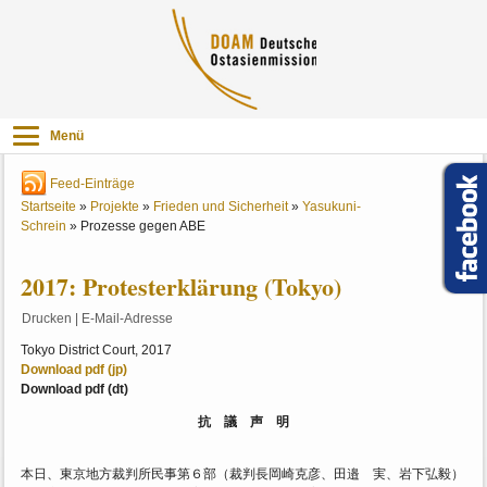
Menü
Feed-Einträge
Startseite
»
Projekte
»
Frieden und Sicherheit
»
Yasukuni-
Schrein
»
Prozesse gegen ABE
2017: Protesterklärung (Tokyo)
Drucken
|
E-Mail-Adresse
Tokyo District Court, 2017
Download pdf (jp)
Download pdf (dt)
抗 議 声 明
本日、東京地方裁判所民事第６部（裁判長岡崎克彦、田邉 実、岩下弘毅）