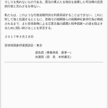
そしりを免れないものである。憲法の番人たる地位を放棄した司法権の恣意
的行使と言わざるを得ない。
私たちは、このような行政追随判決を到底容認することはできない。これに
対して強く抗議するとともに、首相その他閣僚らの靖國神社参拝行為が根絶
されるまで、また安倍政権による立憲主義の蹂躙と戦争国家への道を阻止す
るために闘い続けることを宣言する。
２０１７年４月２８日
安倍靖国参拝違憲訴訟・東京
原告団（事務局長 新孝一）
弁護団（団 長 木村庸五）