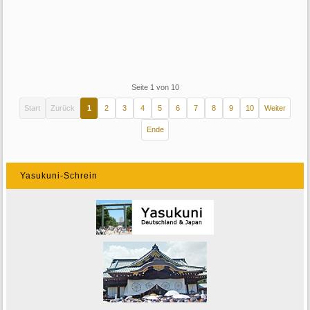
Seite 1 von 10
Start
Zurück
1
2
3
4
5
6
7
8
9
10
Weiter
Ende
Yasukuni-Schrein