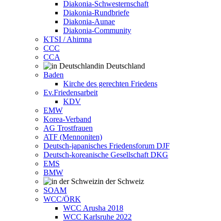
Diakonia-Schwesternschaft
Diakonia-Rundbriefe
Diakonia-Aunae
Diakonia-Community
KTSI / Ahimna
CCC
CCA
in Deutschland
Baden
Kirche des gerechten Friedens
Ev.Friedensarbeit
KDV
EMW
Korea-Verband
AG Trostfrauen
ATF (Mennoniten)
Deutsch-japanisches Friedensforum DJF
Deutsch-koreanische Gesellschaft DKG
EMS
BMW
in der Schweiz
SOAM
WCC/ÖRK
WCC Arusha 2018
WCC Karlsruhe 2022