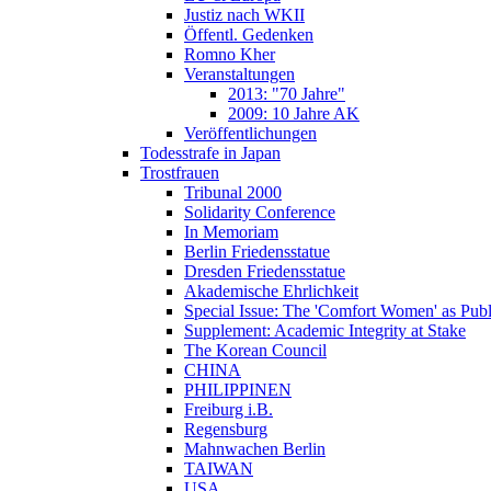
Justiz nach WKII
Öffentl. Gedenken
Romno Kher
Veranstaltungen
2013: "70 Jahre"
2009: 10 Jahre AK
Veröffentlichungen
Todesstrafe in Japan
Trostfrauen
Tribunal 2000
Solidarity Conference
In Memoriam
Berlin Friedensstatue
Dresden Friedensstatue
Akademische Ehrlichkeit
Special Issue: The 'Comfort Women' as Publ
Supplement: Academic Integrity at Stake
The Korean Council
CHINA
PHILIPPINEN
Freiburg i.B.
Regensburg
Mahnwachen Berlin
TAIWAN
USA