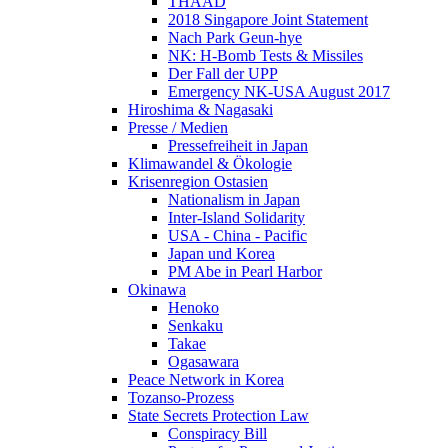
THAAD
2018 Singapore Joint Statement
Nach Park Geun-hye
NK: H-Bomb Tests & Missiles
Der Fall der UPP
Emergency NK-USA August 2017
Hiroshima & Nagasaki
Presse / Medien
Pressefreiheit in Japan
Klimawandel & Ökologie
Krisenregion Ostasien
Nationalism in Japan
Inter-Island Solidarity
USA - China - Pacific
Japan und Korea
PM Abe in Pearl Harbor
Okinawa
Henoko
Senkaku
Takae
Ogasawara
Peace Network in Korea
Tozanso-Prozess
State Secrets Protection Law
Conspiracy Bill