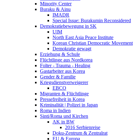
Minority Center
Buraku & Ainu
IMADR
Special Issue: Burakumin Reconsidered
Demokratiebewegung in SK
UIM
North East Asia Peace Institute
Korean Christian Democratic Movement
Demokratie gewagt
Erziehung & Schule
Flüchtlinge aus Nordkorea
Folter - Trauma - Healing
Gastarbeiter aus Korea
Gender & Familie
Kriegsdienstverweigerer
EBCO
Migranten & Flüchtlinge
Pressefreiheit in Korea
Kriminalität | Polizei in Japan
Roma in Indien
Sinti/Roma und Kirchen
AK in BW
2016 Serbienreise
Doku-Zentrum & Zentralrat
EU & Europa