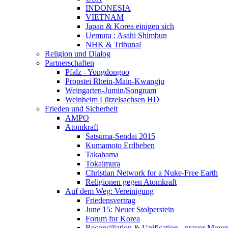
INDONESIA
VIETNAM
Japan & Korea einigen sich
Uemura : Asahi Shimbun
NHK & Tribunal
Religion und Dialog
Partnerschaften
Pfalz - Yongdongpo
Propstei Rhein-Main-Kwangju
Weingarten-Jumin/Songnam
Weinheim Lützelsachsen HD
Frieden und Sicherheit
AMPO
Atomkraft
Satsuma-Sendai 2015
Kumamoto Erdbeben
Takahama
Tokaimura
Christian Network for a Nuke-Free Earth
Religionen gegen Atomkraft
Auf dem Weg: Vereinigung
Friedensvertrag
June 15: Neuer Stolperstein
Forum for Korea
Reconciliation & Unification - prayer Mov