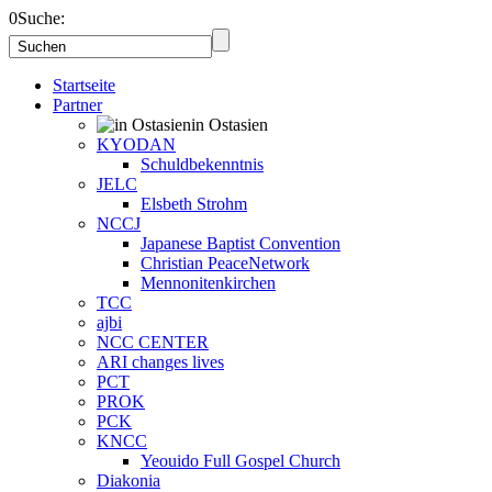
0
Suche:
Startseite
Partner
in Ostasien
KYODAN
Schuldbekenntnis
JELC
Elsbeth Strohm
NCCJ
Japanese Baptist Convention
Christian PeaceNetwork
Mennonitenkirchen
TCC
ajbi
NCC CENTER
ARI changes lives
PCT
PROK
PCK
KNCC
Yeouido Full Gospel Church
Diakonia