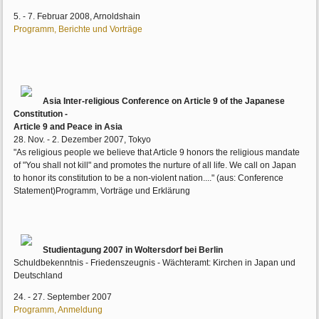
5. - 7. Februar 2008, Arnoldshain
Programm, Berichte und Vorträge
Asia Inter-religious Conference on Article 9 of the Japanese
Constitution -
Article 9 and Peace in Asia
28. Nov. - 2. Dezember 2007, Tokyo
"As religious people we believe that Article 9 honors the religious mandate
of "You shall not kill" and promotes the nurture of all life. We call on Japan
to honor its constitution to be a non-violent nation...." (aus: Conference
Statement)Programm, Vorträge und Erklärung
Studientagung 2007 in Woltersdorf bei Berlin
Schuldbekenntnis - Friedenszeugnis - Wächteramt: Kirchen in Japan und
Deutschland
24. - 27. September 2007
Programm, Anmeldung