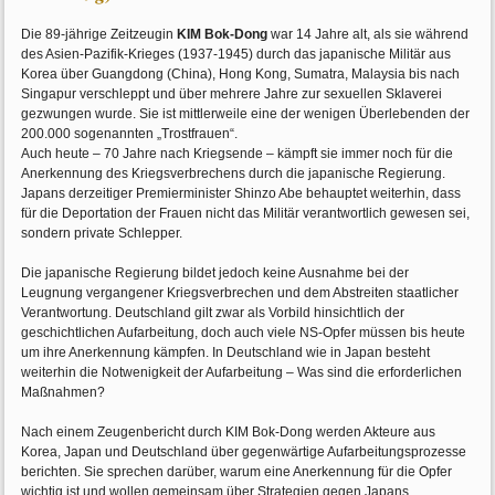
Die 89-jährige Zeitzeugin
KIM Bok-Dong
war 14 Jahre alt, als sie während
des Asien-Pazifik-Krieges (1937-1945) durch das japanische Militär aus
Korea über Guangdong (China), Hong Kong, Sumatra, Malaysia bis nach
Singapur verschleppt und über mehrere Jahre zur sexuellen Sklaverei
gezwungen wurde. Sie ist mittlerweile eine der wenigen Überlebenden der
200.000 sogenannten „Trostfrauen“.
Auch heute – 70 Jahre nach Kriegsende – kämpft sie immer noch für die
Anerkennung des Kriegsverbrechens durch die japanische Regierung.
Japans derzeitiger Premierminister Shinzo Abe behauptet weiterhin, dass
für die Deportation der Frauen nicht das Militär verantwortlich gewesen sei,
sondern private Schlepper.
Die japanische Regierung bildet jedoch keine Ausnahme bei der
Leugnung vergangener Kriegsverbrechen und dem Abstreiten staatlicher
Verantwortung. Deutschland gilt zwar als Vorbild hinsichtlich der
geschichtlichen Aufarbeitung, doch auch viele NS-Opfer müssen bis heute
um ihre Anerkennung kämpfen. In Deutschland wie in Japan besteht
weiterhin die Notwenigkeit der Aufarbeitung – Was sind die erforderlichen
Maßnahmen?
Nach einem Zeugenbericht durch KIM Bok-Dong werden Akteure aus
Korea, Japan und Deutschland über gegenwärtige Aufarbeitungsprozesse
berichten. Sie sprechen darüber, warum eine Anerkennung für die Opfer
wichtig ist und wollen gemeinsam über Strategien gegen Japans