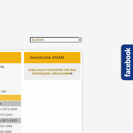
Geschichte DOAM
ung
Ganz kurze Gschichte mit den
wichtigsten Jahreszahle
n
u OA
a.
lm 1873-1930
870-1944
r 1871-1933
1830-1892
839-1899