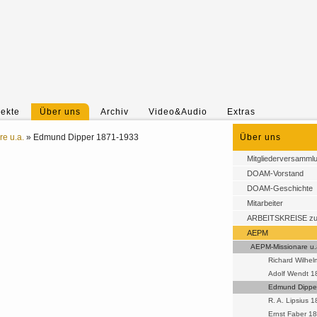
jekte
Über uns
Archiv
Video&Audio
Extras
e u.a.
»
Edmund Dipper 1871-1933
Über uns
Mitgliederversamml
DOAM-Vorstand
DOAM-Geschichte
Mitarbeiter
ARBEITSKREISE z
AEPM
AEPM-Missionare u.
Richard Wilhe
Adolf Wendt 1
Edmund Dippe
R. A. Lipsius 
Ernst Faber 1