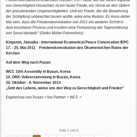
Friedensverständnis entwickeln müssen. Ein Friede, der die vielen Aspekte
von Gerechtigkeit missachtet, ist ein fauler Friede, ein Verrat an den Opfern
der grassierenden Ungerechtigkeiten. Und ein Friede, der die Bewahrung
der Schöpfung unbeachtet lassen wollte, wäre eine Illusion. Es muss daher
klar sein, dass die Friedenskonvokation von 2011 ein weiterer Schritt in
dem konzilaren Prozess und insofern eine Fortsetzung der Tagesordnung
von Seoul darstellt."
(Geiko Müller-Fahrenholz)
Kingston, Jamaika - International Ecumenical Peace Convocation IEPC
17. - 25. Mai 2011 Friedenskonvokation des Ökumensichen Rates der
Kirchen
Auf dem Weg nach Pusan
WCC 10th Assembly in Busan, Korea
10. ÖRK-Vollversammlung in Busan, Korea
20. Oktober - 8. November 2013
„Gott des Lebens, weise uns den Weg zu Gerechtigkeit und Frieden”
Ergebnisse von Pusan > bei Partner > WCC >
Seite 1 von 6