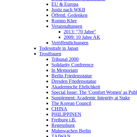
EU & Europa
Justiz nach WKII
Öffentl. Gedenken
Romno Kher
Veranstaltungen
2013: "70 Jahre"
2009: 10 Jahre AK
Veröffentlichungen
Todesstrafe in Japan
Trostfrauen
Tribunal 2000
Solidarity Conference
In Memoriam
Berlin Friedensstatue
Dresden Friedensstatue
Akademische Ehrlichkeit
Special Issue: The 'Comfort Women' as Publ
Supplement: Academic Integrity at Stake
The Korean Council
CHINA
PHILIPPINEN
Freiburg i.B.
Regensburg
Mahnwachen Berlin
TAIWAN