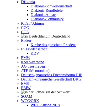
Diakonia
Diakonia-Schwesternschaft
Diakonia-Rundbriefe
Diakonia-Aunae
Diakonia-Community
KTSI / Ahimna
CCC
CCA
in Deutschland
Baden
Kirche des gerechten Friedens
Ev.Friedensarbeit
KDV
EMW
Korea-Verband
AG Trostfrauen
ATF (Mennoniten)
Deutsch-japanisches Friedensforum DJF
Deutsch-koreanische Gesellschaft DKG
EMS
BMW
in der Schweiz
SOAM
WCC/ÖRK
WCC Arusha 2018