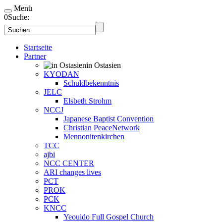
Menü
0
Suche:
Startseite
Partner
in Ostasien
KYODAN
Schuldbekenntnis
JELC
Elsbeth Strohm
NCCJ
Japanese Baptist Convention
Christian PeaceNetwork
Mennonitenkirchen
TCC
ajbi
NCC CENTER
ARI changes lives
PCT
PROK
PCK
KNCC
Yeouido Full Gospel Church