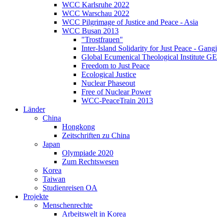
WCC Karlsruhe 2022
WCC Warschau 2022
WCC Pilgrimage of Justice and Peace - Asia
WCC Busan 2013
"Trostfrauen"
Inter-Island Solidarity for Just Peace - Gang
Global Ecumenical Theological Institute G
Freedom to Just Peace
Ecological Justice
Nuclear Phaseout
Free of Nuclear Power
WCC-PeaceTrain 2013
Länder
China
Hongkong
Zeitschriften zu China
Japan
Olympiade 2020
Zum Rechtswesen
Korea
Taiwan
Studienreisen OA
Projekte
Menschenrechte
Arbeitswelt in Korea