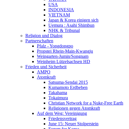
USA
INDONESIA
VIETNAM
Japan & Korea einigen sich
Uemura : Asahi Shimbun
NHK & Tribunal
Religion und Dialog
Partnerschaften
Pfalz - Yongdongpo
Propstei Rhein-Main-Kwangju
Weingarten-Jumin/Songnam
Weinheim Lützelsachsen HD
Frieden und Sicherheit
AMPO
Atomkraft
Satsuma-Sendai 2015
Kumamoto Erdbeben
Takahama
Tokaimura
Christian Network for a Nuke-Free Earth
Religionen gegen Atomkraft
Auf dem Weg: Vereinigung
Friedensvertrag
June 15: Neuer Stolperstein
Forum for Korea