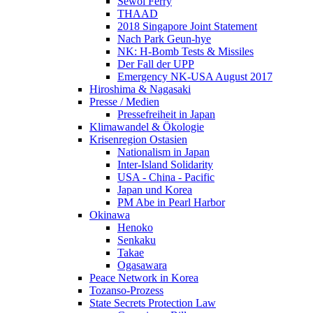
Sewol Ferry
THAAD
2018 Singapore Joint Statement
Nach Park Geun-hye
NK: H-Bomb Tests & Missiles
Der Fall der UPP
Emergency NK-USA August 2017
Hiroshima & Nagasaki
Presse / Medien
Pressefreiheit in Japan
Klimawandel & Ökologie
Krisenregion Ostasien
Nationalism in Japan
Inter-Island Solidarity
USA - China - Pacific
Japan und Korea
PM Abe in Pearl Harbor
Okinawa
Henoko
Senkaku
Takae
Ogasawara
Peace Network in Korea
Tozanso-Prozess
State Secrets Protection Law