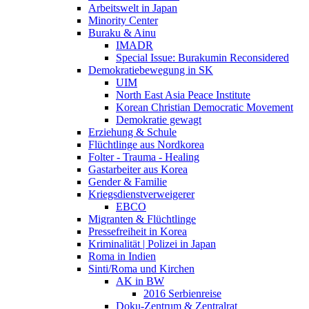
Arbeitswelt in Japan
Minority Center
Buraku & Ainu
IMADR
Special Issue: Burakumin Reconsidered
Demokratiebewegung in SK
UIM
North East Asia Peace Institute
Korean Christian Democratic Movement
Demokratie gewagt
Erziehung & Schule
Flüchtlinge aus Nordkorea
Folter - Trauma - Healing
Gastarbeiter aus Korea
Gender & Familie
Kriegsdienstverweigerer
EBCO
Migranten & Flüchtlinge
Pressefreiheit in Korea
Kriminalität | Polizei in Japan
Roma in Indien
Sinti/Roma und Kirchen
AK in BW
2016 Serbienreise
Doku-Zentrum & Zentralrat