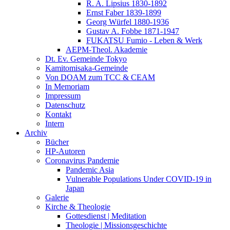
R. A. Lipsius 1830-1892
Ernst Faber 1839-1899
Georg Würfel 1880-1936
Gustav A. Fobbe 1871-1947
FUKATSU Fumio - Leben & Werk
AEPM-Theol. Akademie
Dt. Ev. Gemeinde Tokyo
Kamitomisaka-Gemeinde
Von DOAM zum TCC & CEAM
In Memoriam
Impressum
Datenschutz
Kontakt
Intern
Archiv
Bücher
HP-Autoren
Coronavirus Pandemie
Pandemic Asia
Vulnerable Populations Under COVID-19 in
Japan
Galerie
Kirche & Theologie
Gottesdienst | Meditation
Theologie | Missionsgeschichte