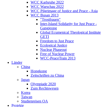
WCC Karlsruhe 2022
WCC Warschau 2022
WCC Pilgrimage of Justice and Peace - Asia
WCC Busan 2013
"Trostfrauen"
Inter-Island Solidarity for Just Peace -
Gangjeong
Global Ecumenical Theological Institute
GETI
Freedom to Just Peace
Ecological Justice
Nuclear Phaseout
Free of Nuclear Power
WCC-PeaceTrain 2013
Länder
China
Hongkong
Zeitschriften zu China
Japan
Olympiade 2020
Zum Rechtswesen
Korea
Taiwan
Studienreisen OA
Projekte