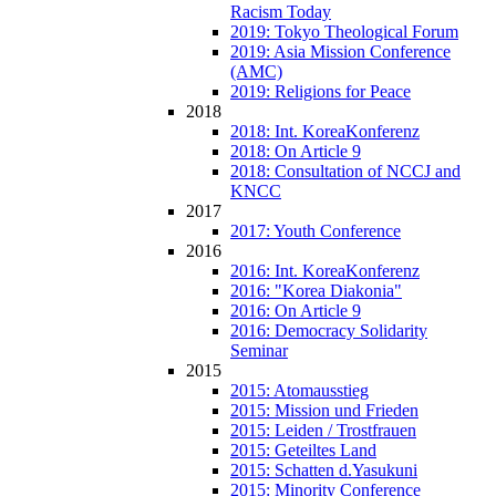
Racism Today
2019: Tokyo Theological Forum
2019: Asia Mission Conference
(AMC)
2019: Religions for Peace
2018
2018: Int. KoreaKonferenz
2018: On Article 9
2018: Consultation of NCCJ and
KNCC
2017
2017: Youth Conference
2016
2016: Int. KoreaKonferenz
2016: "Korea Diakonia"
2016: On Article 9
2016: Democracy Solidarity
Seminar
2015
2015: Atomausstieg
2015: Mission und Frieden
2015: Leiden / Trostfrauen
2015: Geteiltes Land
2015: Schatten d.Yasukuni
2015: Minority Conference