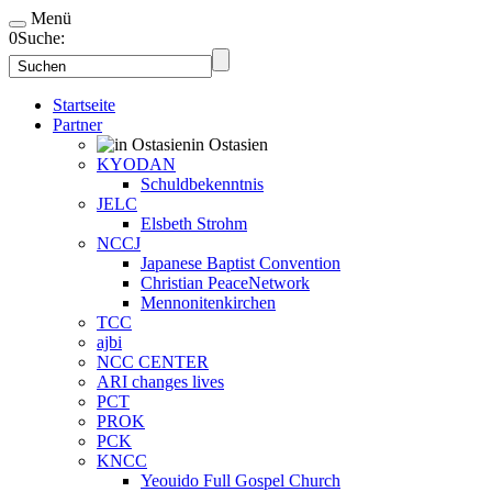
Menü
0
Suche:
Startseite
Partner
in Ostasien
KYODAN
Schuldbekenntnis
JELC
Elsbeth Strohm
NCCJ
Japanese Baptist Convention
Christian PeaceNetwork
Mennonitenkirchen
TCC
ajbi
NCC CENTER
ARI changes lives
PCT
PROK
PCK
KNCC
Yeouido Full Gospel Church