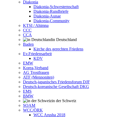
Diakonia
Diakonia-Schwesternschaft
Diakonia-Rundbriefe
Diakonia-Aunae
Diakonia-Community
KTSI / Ahimna
CCC
CCA
in Deutschland
Baden
Kirche des gerechten Friedens
Ev.Friedensarbeit
KDV
EMW
Korea-Verband
AG Trostfrauen
ATF (Mennoniten)
Deutsch-japanisches Friedensforum DJF
Deutsch-koreanische Gesellschaft DKG
EMS
BMW
in der Schweiz
SOAM
WCC/ÖRK
WCC Arusha 2018