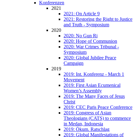
Konferenzen
2021
2021: On Article 9
2021: Restoring the Right to Justice
and Truth - Symposium
2020
2020: No Gun Ri
2020: Hope of Communion
2020: War Crimes Tribunal -
Symposium
2020: Global Jubilee Peace
Campaign
2019
2019: Int. Konferenz - March 1
Movement
2019: First Asian Ecumenical
Women’s Assembly
2019: The Many Faces of Jesus
Christ
2019: CEC Paris Peace Conference
2019: Congress of Asian
Theologians (CATS) to commence
in Medan, Indonesia
2019: Ökum. Ratschlag
2019: Global Manifestations of