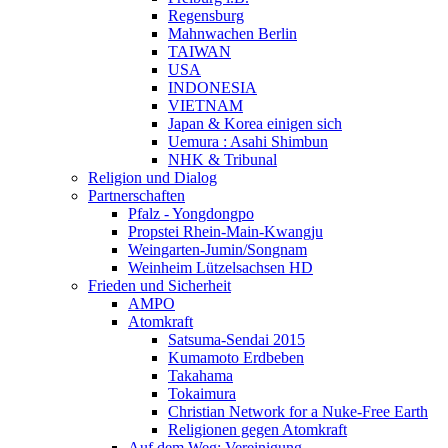
Regensburg
Mahnwachen Berlin
TAIWAN
USA
INDONESIA
VIETNAM
Japan & Korea einigen sich
Uemura : Asahi Shimbun
NHK & Tribunal
Religion und Dialog
Partnerschaften
Pfalz - Yongdongpo
Propstei Rhein-Main-Kwangju
Weingarten-Jumin/Songnam
Weinheim Lützelsachsen HD
Frieden und Sicherheit
AMPO
Atomkraft
Satsuma-Sendai 2015
Kumamoto Erdbeben
Takahama
Tokaimura
Christian Network for a Nuke-Free Earth
Religionen gegen Atomkraft
Auf dem Weg: Vereinigung