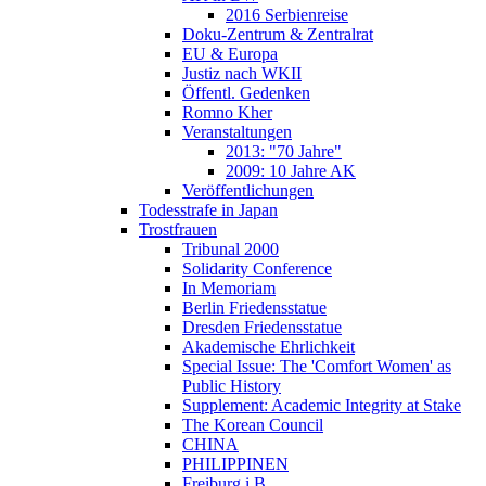
2016 Serbienreise
Doku-Zentrum & Zentralrat
EU & Europa
Justiz nach WKII
Öffentl. Gedenken
Romno Kher
Veranstaltungen
2013: "70 Jahre"
2009: 10 Jahre AK
Veröffentlichungen
Todesstrafe in Japan
Trostfrauen
Tribunal 2000
Solidarity Conference
In Memoriam
Berlin Friedensstatue
Dresden Friedensstatue
Akademische Ehrlichkeit
Special Issue: The 'Comfort Women' as
Public History
Supplement: Academic Integrity at Stake
The Korean Council
CHINA
PHILIPPINEN
Freiburg i.B.