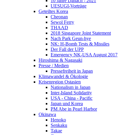
10 Jahre Danach - 2021
UESUGI-Vorträge
Geteiltes Korea
Cheonan
Sewol Ferry
THAAD
2018 Singapore Joint Statement
Nach Park Geun-hye
NK: H-Bomb Tests & Missiles
Der Fall der UPP
Emergency NK-USA August 2017
Hiroshima & Nagasaki
Presse / Medien
Pressefreiheit in Japan
Klimawandel & Ökologie
Krisenregion Ostasien
Nationalism in Japan
Inter-Island Solidarity
USA - China - Pacific
Japan und Korea
PM Abe in Pearl Harbor
Okinawa
Henoko
Senkaku
Takae