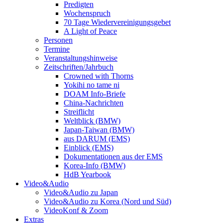
Predigten
Wochenspruch
70 Tage Wiedervereinigungsgebet
A Light of Peace
Personen
Termine
Veranstaltungshinweise
Zeitschriften/Jahrbuch
Crowned with Thorns
Yokihi no tame ni
DOAM Info-Briefe
China-Nachrichten
Streiflicht
Weltblick (BMW)
Japan-Taiwan (BMW)
aus DARUM (EMS)
Einblick (EMS)
Dokumentationen aus der EMS
Korea-Info (BMW)
HdB Yearbook
Video&Audio
Video&Audio zu Japan
Video&Audio zu Korea (Nord und Süd)
VideoKonf & Zoom
Extras