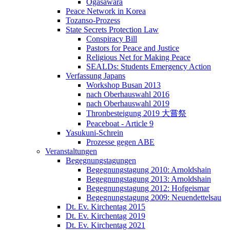
Ogasawara
Peace Network in Korea
Tozanso-Prozess
State Secrets Protection Law
Conspiracy Bill
Pastors for Peace and Justice
Religious Net for Making Peace
SEALDs: Students Emergency Action
Verfassung Japans
Workshop Busan 2013
nach Oberhauswahl 2016
nach Oberhauswahl 2019
Thronbesteigung 2019 大嘗祭
Peaceboat - Article 9
Yasukuni-Schrein
Prozesse gegen ABE
Veranstaltungen
Begegnungstagungen
Begegnungstagung 2010: Arnoldshain
Begegnungstagung 2013: Arnoldshain
Begegnungstagung 2012: Hofgeismar
Begegnungstagung 2009: Neuendettelsau
Dt. Ev. Kirchentag 2015
Dt. Ev. Kirchentag 2019
Dt. Ev. Kirchentag 2021