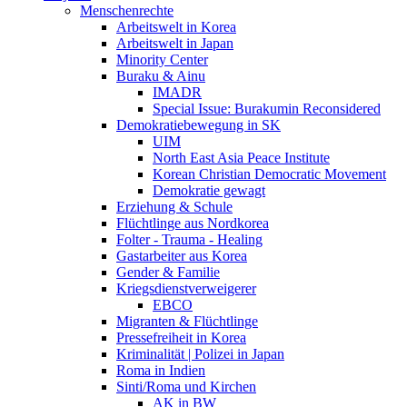
Menschenrechte
Arbeitswelt in Korea
Arbeitswelt in Japan
Minority Center
Buraku & Ainu
IMADR
Special Issue: Burakumin Reconsidered
Demokratiebewegung in SK
UIM
North East Asia Peace Institute
Korean Christian Democratic Movement
Demokratie gewagt
Erziehung & Schule
Flüchtlinge aus Nordkorea
Folter - Trauma - Healing
Gastarbeiter aus Korea
Gender & Familie
Kriegsdienstverweigerer
EBCO
Migranten & Flüchtlinge
Pressefreiheit in Korea
Kriminalität | Polizei in Japan
Roma in Indien
Sinti/Roma und Kirchen
AK in BW