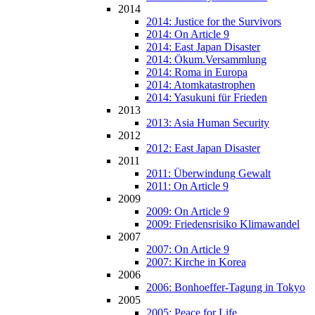
2014
2014: Justice for the Survivors
2014: On Article 9
2014: East Japan Disaster
2014: Ökum.Versammlung
2014: Roma in Europa
2014: Atomkatastrophen
2014: Yasukuni für Frieden
2013
2013: Asia Human Security
2012
2012: East Japan Disaster
2011
2011: Überwindung Gewalt
2011: On Article 9
2009
2009: On Article 9
2009: Friedensrisiko Klimawandel
2007
2007: On Article 9
2007: Kirche in Korea
2006
2006: Bonhoeffer-Tagung in Tokyo
2005
2005: Peace for Life