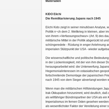
Materialien
KIDO Eiichi
Die Remilitarisierung Japans nach 1945
Eiichi Kido zeigt in seiner minutiösen Analyse, 
Politik n~ch dem 2. Weltkrieg in kleinen, aber i
von ihrem »Verfassungsschwur« (Art. 9) des dau
militärische Mittel in der Politik abgerückt ist un
schöngeredete - Rüstung in enger Anlehnung an
imperialen Stützpunkt der USA - wieder aufgebau
Die wissenschaftliche und politische Bedeutun
in der Lückenlosigkeit, mit der von ihm dieser 
herausgearbeitet wird: die Unterwerfung Japan
Hegemonialinteressen im ostasiatischen geopoli
fortschreitende Demontage der japanischen Frie
nach 1945 von dem Sieger abverlangt worden w
Wenn man die militärischen Hilfsleistungen Jap
Irak-Okkupation hinzunimmt, wird deutlich, daß 
als willfähriger Bündnispartner der USA als e
Imperialismus im fernen Osten gesehen werden 
als wesentlichster Faktor der Vereitelung einer 