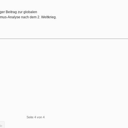
iger Beitrag zur globalen
smus-Analyse nach dem 2. Weltkrieg.
Seite 4 von 4
de