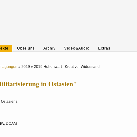
jekte
Über uns
Archiv
Video&Audio
Extras
entagungen
»
2019
»
2019 Hohenwart - Kreativer Widerstand
litarisierung in Ostasien"
 Ostasiens
BMW, DOAM