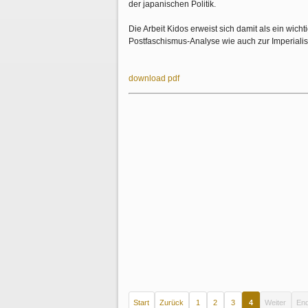
der japanischen Politik.
Die Arbeit Kidos erweist sich damit als ein wicht
Postfaschismus-Analyse wie auch zur Imperiali
download pdf
Start
Zurück
1
2
3
4
Weiter
En