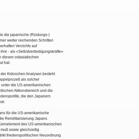
wie die japanische (Rüstungs-)
mmer weiter reichenden Schritten
erhaften Verzichts auf
d ihre - als »Selbstverteidigungskräfte«
 diesen ostasiatischen
t hat.
g der Kidoschen Analysen besteht
Doppelprozeß als solcher
s unter die US-amerikanischen
tischen Aktionsbereich und die
denspolitik, die den Japanern
ar.
ans für die US-amerikanische
die Remilitarisierung Japans
in Kernelement des US-amerikanischen
muß sowie gleichzeitig
strikt friedenspolitischen Neuordnung