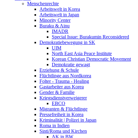
Menschenrechte
Arbeitswelt in Korea
Arbeitswelt in Japan
Minority Center
Buraku & Ainu
IMADR
Special Issue: Burakumin Reconsidered
Demokratiebewegung in SK
UIM
North East Asia Peace Institute
Korean Christian Democratic Movement
Demokratie gewagt
Erziehung & Schule
Flüchtlinge aus Nordkorea
Folter - Trauma - Healing
Gastarbeiter aus Korea
Gender & Familie
Kriegsdienstverweigerer
EBCO
Migranten & Flüchtlinge
Pressefreiheit in Korea
Kriminalität | Polizei in Japan
Roma in Indien
Sinti/Roma und Kirchen
AK in BW