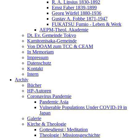
R. A. Lipsius 1830-1892
Ernst Faber 1839-1899
Georg Würfel 1880-1936
Gustav A. Fobbe 1871-1947
FUKATSU Fumio - Leben & Werk
AEPM-Theol. Akademie
Dt. Ev. Gemeinde Tokyo
Kamitomisaka-Gemeinde
Von DOAM zum TCC & CEAM
In Memoriam
Impressum
Datenschutz
Kontakt
Intern
Archiv
Bücher
HP-Autoren
Coronavirus Pandemie
Pandemic Asia
Vulnerable Populations Under COVID-19 in
Japan
Galerie
Kirche & Theologie
Gottesdienst | Meditation
Theologie | Missionsgeschichte