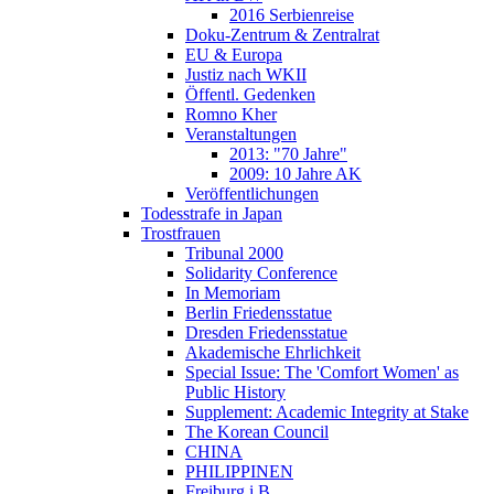
2016 Serbienreise
Doku-Zentrum & Zentralrat
EU & Europa
Justiz nach WKII
Öffentl. Gedenken
Romno Kher
Veranstaltungen
2013: "70 Jahre"
2009: 10 Jahre AK
Veröffentlichungen
Todesstrafe in Japan
Trostfrauen
Tribunal 2000
Solidarity Conference
In Memoriam
Berlin Friedensstatue
Dresden Friedensstatue
Akademische Ehrlichkeit
Special Issue: The 'Comfort Women' as
Public History
Supplement: Academic Integrity at Stake
The Korean Council
CHINA
PHILIPPINEN
Freiburg i.B.