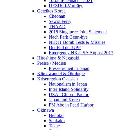
10 Jahre Danach - 2021
UESUGI-Vorträge
Geteiltes Korea
Cheonan
Sewol Ferry
THAAD
2018 Singapore Joint Statement
Nach Park Geun-hye
NK: H-Bomb Tests & Missiles
Der Fall der UPP
Emergency NK-USA August 2017
Hiroshima & Nagasaki
Presse / Medien
Pressefreiheit in Japan
Klimawandel & Ökologie
Krisenregion Ostasien
Nationalism in Japan
Inter-Island Solidarity
USA - China - Pacific
Japan und Korea
PM Abe in Pearl Harbor
Okinawa
Henoko
Senkaku
Takae