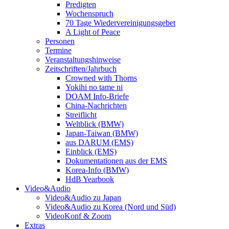
Predigten
Wochenspruch
70 Tage Wiedervereinigungsgebet
A Light of Peace
Personen
Termine
Veranstaltungshinweise
Zeitschriften/Jahrbuch
Crowned with Thorns
Yokihi no tame ni
DOAM Info-Briefe
China-Nachrichten
Streiflicht
Weltblick (BMW)
Japan-Taiwan (BMW)
aus DARUM (EMS)
Einblick (EMS)
Dokumentationen aus der EMS
Korea-Info (BMW)
HdB Yearbook
Video&Audio
Video&Audio zu Japan
Video&Audio zu Korea (Nord und Süd)
VideoKonf & Zoom
Extras