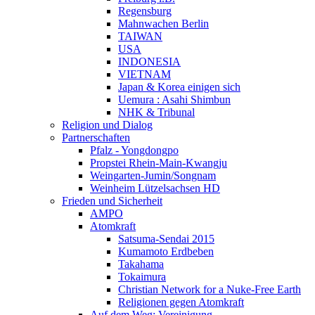
Regensburg
Mahnwachen Berlin
TAIWAN
USA
INDONESIA
VIETNAM
Japan & Korea einigen sich
Uemura : Asahi Shimbun
NHK & Tribunal
Religion und Dialog
Partnerschaften
Pfalz - Yongdongpo
Propstei Rhein-Main-Kwangju
Weingarten-Jumin/Songnam
Weinheim Lützelsachsen HD
Frieden und Sicherheit
AMPO
Atomkraft
Satsuma-Sendai 2015
Kumamoto Erdbeben
Takahama
Tokaimura
Christian Network for a Nuke-Free Earth
Religionen gegen Atomkraft
Auf dem Weg: Vereinigung