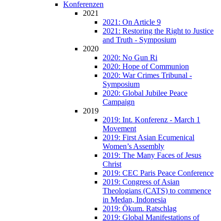
Konferenzen
2021
2021: On Article 9
2021: Restoring the Right to Justice
and Truth - Symposium
2020
2020: No Gun Ri
2020: Hope of Communion
2020: War Crimes Tribunal -
Symposium
2020: Global Jubilee Peace
Campaign
2019
2019: Int. Konferenz - March 1
Movement
2019: First Asian Ecumenical
Women’s Assembly
2019: The Many Faces of Jesus
Christ
2019: CEC Paris Peace Conference
2019: Congress of Asian
Theologians (CATS) to commence
in Medan, Indonesia
2019: Ökum. Ratschlag
2019: Global Manifestations of