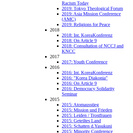
Racism Today
2019: Tokyo Theological Forum
2019: Asia Mission Conference
(AMC)
2019: Religions for Peace
2018
2018: Int. KoreaKonferenz
2018: On Article 9
2018: Consultation of NCCJ and
KNCC
2017
2017: Youth Conference
2016
2016: Int. KoreaKonferenz
2016: "Korea Diakonia"
2016: On Article 9
2016: Democracy Solidarity
Seminar
2015
2015: Atomausstieg
2015: Mission und Frieden
2015: Leiden / Trostfrauen
2015: Geteiltes Land
2015: Schatten d.Yasukuni
2015: Minority Conference