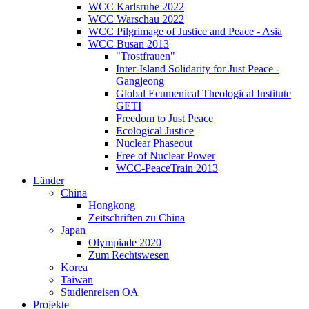
WCC Karlsruhe 2022
WCC Warschau 2022
WCC Pilgrimage of Justice and Peace - Asia
WCC Busan 2013
"Trostfrauen"
Inter-Island Solidarity for Just Peace -
Gangjeong
Global Ecumenical Theological Institute
GETI
Freedom to Just Peace
Ecological Justice
Nuclear Phaseout
Free of Nuclear Power
WCC-PeaceTrain 2013
Länder
China
Hongkong
Zeitschriften zu China
Japan
Olympiade 2020
Zum Rechtswesen
Korea
Taiwan
Studienreisen OA
Projekte