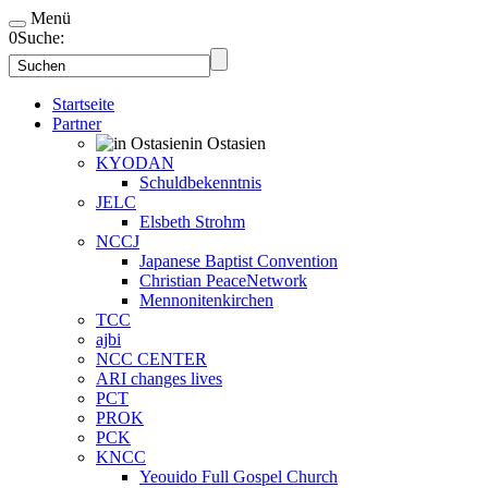
Menü
0
Suche:
Startseite
Partner
in Ostasien
KYODAN
Schuldbekenntnis
JELC
Elsbeth Strohm
NCCJ
Japanese Baptist Convention
Christian PeaceNetwork
Mennonitenkirchen
TCC
ajbi
NCC CENTER
ARI changes lives
PCT
PROK
PCK
KNCC
Yeouido Full Gospel Church