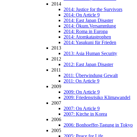
2014
2014: Justice for the Survivors
2014: On Article 9
2014: East Japan Disaster
2014: Ökum.Versammlung
2014: Roma in Europa
2014: Atomkatastrophen
2014: Yasukuni für Frieden
2013
2013: Asia Human Security
2012
2012: East Japan Disaster
2011
2011: Überwindung Gewalt
2011: On Article 9
2009
2009: On Article 9
2009: Friedensrisiko Klimawandel
2007
2007: On Article 9
2007: Kirche in Korea
2006
2006: Bonhoeffer-Tagung in Tokyo
2005
2005: Peace for Life