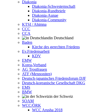
Diakonia
Diakonia-Schwesternschaft
Diakonia-Rundbriefe
Diakonia-Aunae
Diakonia-Community
KTSI / Ahimna
CCC
CCA
in Deutschland
Baden
Kirche des gerechten Friedens
Ev.Friedensarbeit
KDV
EMW
Korea-Verband
AG Trostfrauen
ATF (Mennoniten)
Deutsch-japanisches Friedensforum DJF
Deutsch-koreanische Gesellschaft DKG
EMS
BMW
in der Schweiz
SOAM
WCC/ÖRK
WCC Arusha 2018