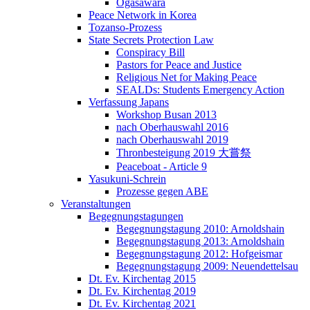
Ogasawara
Peace Network in Korea
Tozanso-Prozess
State Secrets Protection Law
Conspiracy Bill
Pastors for Peace and Justice
Religious Net for Making Peace
SEALDs: Students Emergency Action
Verfassung Japans
Workshop Busan 2013
nach Oberhauswahl 2016
nach Oberhauswahl 2019
Thronbesteigung 2019 大嘗祭
Peaceboat - Article 9
Yasukuni-Schrein
Prozesse gegen ABE
Veranstaltungen
Begegnungstagungen
Begegnungstagung 2010: Arnoldshain
Begegnungstagung 2013: Arnoldshain
Begegnungstagung 2012: Hofgeismar
Begegnungstagung 2009: Neuendettelsau
Dt. Ev. Kirchentag 2015
Dt. Ev. Kirchentag 2019
Dt. Ev. Kirchentag 2021