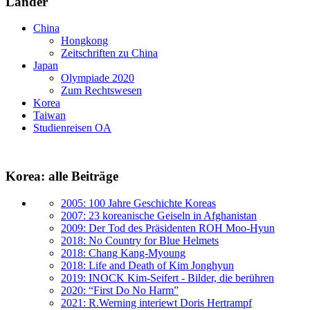
Länder
China
Hongkong
Zeitschriften zu China
Japan
Olympiade 2020
Zum Rechtswesen
Korea
Taiwan
Studienreisen OA
Korea: alle Beiträge
2005: 100 Jahre Geschichte Koreas
2007: 23 koreanische Geiseln in Afghanistan
2009: Der Tod des Präsidenten ROH Moo-Hyun
2018: No Country for Blue Helmets
2018: Chang Kang-Myoung
2018: Life and Death of Kim Jonghyun
2019: INOCK Kim-Seifert - Bilder, die berühren
2020: “First Do No Harm”
2021: R.Werning interiewt Doris Hertrampf