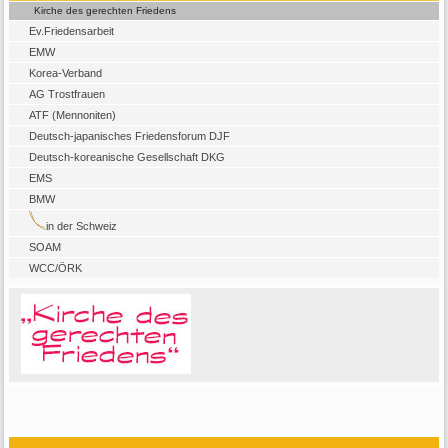
Kirche des gerechten Friedens
Ev.Friedensarbeit
EMW
Korea-Verband
AG Trostfrauen
ATF (Mennoniten)
Deutsch-japanisches Friedensforum DJF
Deutsch-koreanische Gesellschaft DKG
EMS
BMW
in der Schweiz
SOAM
WCC/ÖRK