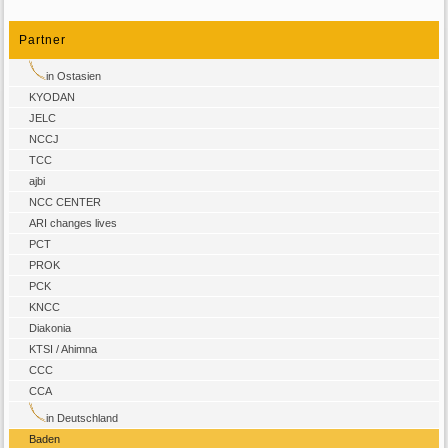
Partner
in Ostasien
KYODAN
JELC
NCCJ
TCC
ajbi
NCC CENTER
ARI changes lives
PCT
PROK
PCK
KNCC
Diakonia
KTSI / Ahimna
CCC
CCA
in Deutschland
Baden