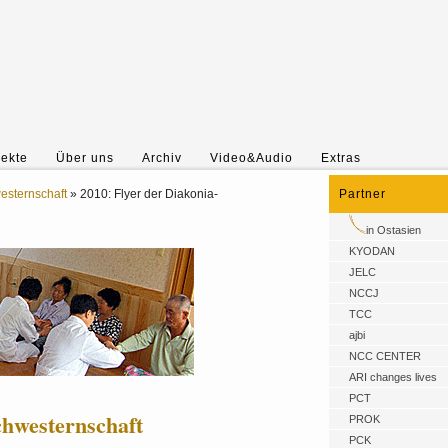
jekte
Über uns
Archiv
Video&Audio
Extras
esternschaft
»
2010: Flyer der Diakonia-
Partner
in Ostasien
KYODAN
JELC
NCCJ
TCC
ajbi
NCC CENTER
ARI changes lives
PCT
chwesternschaft
PROK
PCK