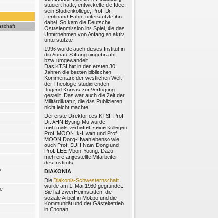
studiert hatte, entwickelte die Idee,
sein Studienkollege, Prof. Dr.
Ferdinand Hahn, unterstützte ihn
dabei. So kam die Deutsche
nschaft
Ostasienmission ins Spiel, die das
Unternehmen von Anfang an aktiv
unterstützte.
1996 wurde auch dieses Institut in
die Aunae-Stiftung eingebracht
bzw. umgewandelt.
Das KTSI hat in den ersten 30
Jahren die besten biblischen
Kommentare der westlichen Welt
der Theologie-studierenden
Jugend Koreas zur Verfügung
gestellt. Das war auch die Zeit der
Militärdiktatur, die das Publizieren
nicht leicht machte.
Der erste Direktor des KTSI, Prof.
Dr. AHN Byung-Mu wurde
mehrmals verhaftet, seine Kollegen
Prof. MOON Ik-Hwan und Prof.
MOON Dong-Hwan ebenso wie
auch Prof. SUH Nam-Dong und
Prof. LEE Moon-Young. Dazu
mehrere angestellte Mitarbeiter
des Instituts.
s
DIAKONIA
Die
Diakonia-Schwesternschaft
wurde am 1. Mai 1980 gegründet.
he
Sie hat zwei Heimstätten: die
soziale Arbeit in Mokpo und die
Kommunität und der Gästebetrieb
in Chonan.