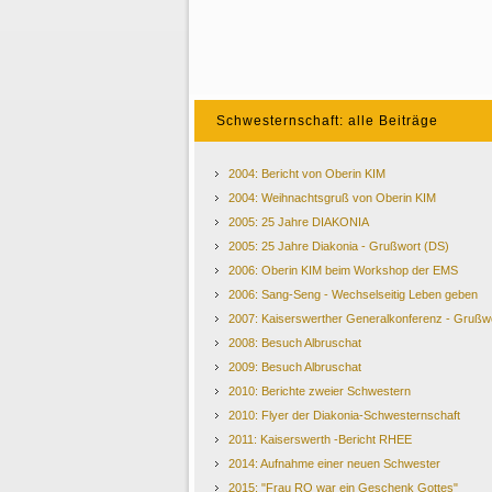
Schwesternschaft: alle Beiträge
2004: Bericht von Oberin KIM
2004: Weihnachtsgruß von Oberin KIM
2005: 25 Jahre DIAKONIA
2005: 25 Jahre Diakonia - Grußwort (DS)
2006: Oberin KIM beim Workshop der EMS
2006: Sang-Seng - Wechselseitig Leben geben
2007: Kaiserswerther Generalkonferenz - Grußw
2008: Besuch Albruschat
2009: Besuch Albruschat
2010: Berichte zweier Schwestern
2010: Flyer der Diakonia-Schwesternschaft
2011: Kaiserswerth -Bericht RHEE
2014: Aufnahme einer neuen Schwester
2015: "Frau RO war ein Geschenk Gottes"