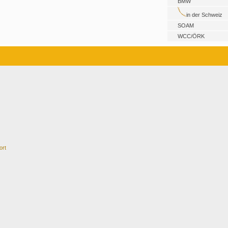
BMW
in der Schweiz
SOAM
WCC/ÖRK
ort