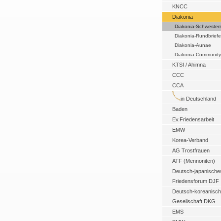
KNCC
Diakonia
Diakonia-Schwester
Diakonia-Rundbriefe
Diakonia-Aunae
Diakonia-Community
KTSI / Ahimna
CCC
CCA
in Deutschland
Baden
Ev.Friedensarbeit
EMW
Korea-Verband
AG Trostfrauen
ATF (Mennoniten)
Deutsch-japanische
Friedensforum DJF
Deutsch-koreanisc
Gesellschaft DKG
EMS