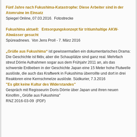
Fünf Jahre nach Fukushima-Katastrophe: Diese Arbeiter sind in der
Atomruine im Einsatz
Spiegel Online, 07.03.2016. Fotostrecke
Fukushima aktuell: Entsorgungskonzept für tritiumhaltige AKW-
Abwässer gesucht
Spüreadnews. Von Jens Proll - 7. März 2016
„Grüße aus Fukushima“
ist gewissermaßen ein dokumentarisches Drama:
Die Geschichte ist fiktiv, aber die Schauplätze sind ganz real. Mehrfach
streut Dörrie Aufnahmen sogar aus dem Frühjahr 2011 an, als das
schwerste Erdbeben in der Geschichte Japan eine 15 Meter hohe Flutwelle
auslöste, die auch das Kraftwerk in Fukushima überrollte und dort in drei
Reaktoren eine Kernschmelze auslöste. Südkurier, 7.3.2016
"Es gibt keine Kultur des Widerstandes"
Gespräch mit Regisseurin Doris Dörrie über Japan und ihren neuen
Kinofilm „ Grüße aus Fukushima"
RNZ 2016-03-09 (PDF)