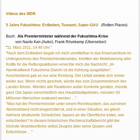
Videos des WDR
5 Jahre Fukushima: Erdbeben, Tsunami, Super-GAU
(Rotten Places)
Buch:
Als Premierminister während der Fukushima-Krise
von Naoto Kan (Autor), Frank Rövekamp (Übersetzer)
"
11. März 2011, 14.46 Uhr."
"Nach dem Erdbeben begab ich mich unmittelbar in das Krisenzentrum im
Untergeschoss des Premierministeramtes. Inmitten der Mobilisierung aller
Kräfte für die Rettungsaktionen erreichte mich die Nachricht: „Im
Atomkraftwerk Fukushima Daiichi ist die Kühlung ausgefallen“.
Anschließend gab es nur eine Richtung: Der Unfall weitete sich immer
weiter aus. Wenn nichts geschah, würde das zum Zusammenbruch des
Landes führen. Würden alle Reaktoren außer Kontrolle geraten, müsste
ganz Ost-Japan einschließlich des Hauptstadtgebietes, müssten 50
Millionen Menschen evakuiert werden …"
"Was hat der Premierminister unter einem Rechtssystem, das auf einen
Atomnotstand nicht eingerichtet ist, und in einer Situation, wo gleich
mehrere strukturelle Schwächen Japans an die Oberfläche traten, wie
entschieden? In diesem historischen Rechenschaftsbericht gibt der
höchste Verantwortliche selbst Zeugnis über seine Qualen und
Entschlüsse. ..."