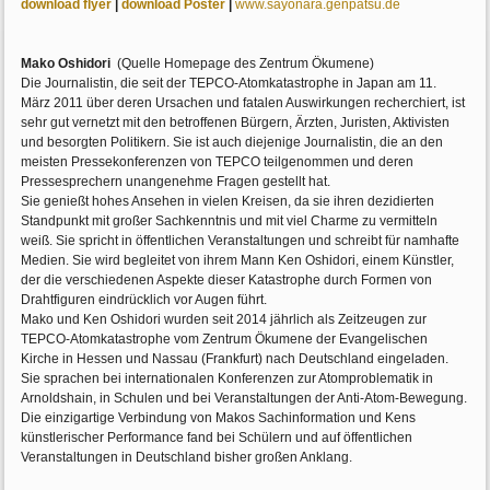
download flyer
|
download Poster
|
www.sayonara.genpatsu.de
Mako Oshidori
(Quelle Homepage des Zentrum Ökumene)
Die Journalistin, die seit der TEPCO-Atomkatastrophe in Japan am 11.
März 2011 über deren Ursachen und fatalen Auswirkungen recherchiert, ist
sehr gut vernetzt mit den betroffenen Bürgern, Ärzten, Juristen, Aktivisten
und besorgten Politikern. Sie ist auch diejenige Journalistin, die an den
meisten Pressekonferenzen von TEPCO teilgenommen und deren
Pressesprechern unangenehme Fragen gestellt hat.
Sie genießt hohes Ansehen in vielen Kreisen, da sie ihren dezidierten
Standpunkt mit großer Sachkenntnis und mit viel Charme zu vermitteln
weiß. Sie spricht in öffentlichen Veranstaltungen und schreibt für namhafte
Medien. Sie wird begleitet von ihrem Mann Ken Oshidori, einem Künstler,
der die verschiedenen Aspekte dieser Katastrophe durch Formen von
Drahtfiguren eindrücklich vor Augen führt.
Mako und Ken Oshidori wurden seit 2014 jährlich als Zeitzeugen zur
TEPCO-Atomkatastrophe vom Zentrum Ökumene der Evangelischen
Kirche in Hessen und Nassau (Frankfurt) nach Deutschland eingeladen.
Sie sprachen bei internationalen Konferenzen zur Atomproblematik in
Arnoldshain, in Schulen und bei Veranstaltungen der Anti-Atom-Bewegung.
Die einzigartige Verbindung von Makos Sachinformation und Kens
künstlerischer Performance fand bei Schülern und auf öffentlichen
Veranstaltungen in Deutschland bisher großen Anklang.