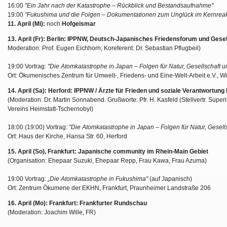
16:00
"Ein Jahr nach der Katastrophe – Rückblick und Bestandsaufnahme"
19:00
"Fukushima und die Folgen – Dokumentationen zum Unglück im Kernreak
11. April (Mi):
noch
Hofgeismar
13. April (Fr): Berlin: IPPNW, Deutsch-Japanisches Friedensforum und Gesel
Moderation: Prof. Eugen Eichhorn; Koreferent: Dr. Sebastian Pflugbeil)
19:00 Vortrag:
"Die Atomkatastrophe in Japan – Folgen für Natur, Gesellschaft 
Ort: Ökumenisches Zentrum für Umwelt-, Friedens- und Eine-Welt-Arbeit e.V., Wil
14. April (Sa): Herford: IPPNW / Ärzte für Frieden und soziale Verantwortung
(Moderation: Dr. Martin Sonnabend. Grußworte: Pfr. H. Kasfeld (Stellvertr. Super
Vereins Heimstatt-Tschernobyl)
18:00 (19:00) Vortrag:
"Die Atomkatastrophe in Japan – Folgen für Natur, Gesel
Ort: Haus der Kirche, Hansa Str. 60, Herford
15. April (So), Frankfurt: Japanische community im Rhein-Main Gebiet
(Organisation: Ehepaar Suzuki, Ehepaar Repp, Frau Kawa, Frau Azuma)
19:00 Vortrag:
„Die Atomkatastrophe in Fukushima"
(auf Japanisch)
Ort: Zentrum Ökumene der EKHN, Frankfurt, Praunheimer Landstraße 206
16. April (Mo): Frankfurt: Frankfurter Rundschau
(Moderation: Joachim Wille, FR)