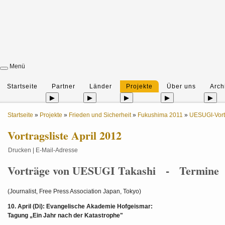
Menü
Startseite
Partner
Länder
Projekte
Über uns
Arch
▶
▶
▶
▶
▶
Startseite
»
Projekte
»
Frieden und Sicherheit
»
Fukushima 2011
»
UESUGI-Vort
Vortragsliste April 2012
Drucken
|
E-Mail-Adresse
Vorträge von UESUGI Takashi - Termine
(Journalist, Free Press Association Japan, Tokyo)
10. April (Di): Evangelische Akademie Hofgeismar:
Tagung „Ein Jahr nach der Katastrophe"