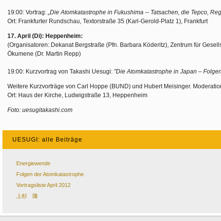
19:00: Vortrag:
„Die Atomkatastrophe in Fukushima -- Tatsachen, die Tepco, R
Ort: Frankfurter Rundschau, Textorstraße 35 (Karl-Gerold-Platz 1), Frankfurt
17. April (Di): Heppenheim:
(Organisatoren: Dekanat Bergstraße (Pfn. Barbara Köderitz), Zentrum für Gesell
Ökumene (Dr. Martin Repp)
19:00: Kurzvortrag von Takashi Uesugi:
"Die Atomkatastrophe in Japan – Folgen
Weitere Kurzvorträge von Carl Hoppe (BUND) und Hubert Meisinger. Moderation
Ort: Haus der Kirche, Ludwigstraße 13, Heppenheim
Foto: uesugitakashi.com
UESUGI: alle Beiträge
Energiewende
Folgen der Atomkatastrophe
Vortragsliste April 2012
上杉 隆