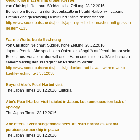
Geschichte machen mit großen Gesten
von Christoph Neidhart, Süddeustche Zeitung, 28.12.2016
Bei seinem Besuch an der Gedenkstätte in Pearld Harbor will Japans
Premier Abe gleichzeitig Demut und Stärke demonstrieren.
http://www.sueddeutsche.de/politik/japan-geschichte-machen-mit-grossen-
gestern-1.33
Warme Worte, kühle Rechnung
von Christoph Neidhart, Süddeustche Zeitung, 28.12.2016
Japans Premier Abe spricht den Opfern des Angriffs auf Pearl Harbor sein
Beileid aus. Vor allem aber will er die Harm,onie mit den USA nicht stören,
seinem wichtigsten strategischen Partner im Pazifik.
http://www.sueddeutsche.de/politik/gedenken-auf-hawaii-warme-worte-
kuehle-rechnung-1.3312658
Beyond Abe's Pearl Harbot visit
The Japan Times, 28.12.2016, Editorial
Abe's Pearl Harbor visit haiuled in Japan, but some question lack of
apology
The Japan Times, 28.12.2016
Abe offers 'everlasting condolences' at Pearl Harbor as Obama
püraises partnership in peace
The Japan Times, 28.12.2016