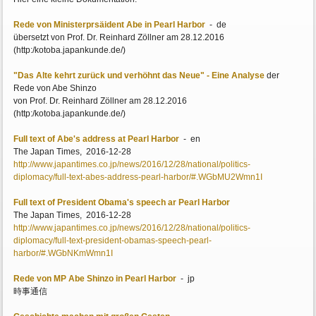
Rede von Ministerprsäident Abe in Pearl Harbor
- de
übersetzt von Prof. Dr. Reinhard Zöllner am 28.12.2016
(http:/kotoba.japankunde.de/)
"Das Alte kehrt zurück und verhöhnt das Neue" - Eine Analyse
der
Rede von Abe Shinzo
von Prof. Dr. Reinhard Zöllner am 28.12.2016
(http:/kotoba.japankunde.de/)
Full text of Abe's address at Pearl Harbor
- en
The Japan Times, 2016-12-28
http://www.japantimes.co.jp/news/2016/12/28/national/politics-
diplomacy/full-text-abes-address-pearl-harbor/#.WGbMU2Wmn1I
Full text of President Obama's speech ar Pearl Harbor
The Japan Times, 2016-12-28
http://www.japantimes.co.jp/news/2016/12/28/national/politics-
diplomacy/full-text-president-obamas-speech-pearl-
harbor/#.WGbNKmWmn1I
Rede von MP Abe Shinzo in Pearl Harbor
- jp
時事通信