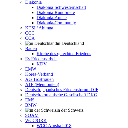
Diakonia
Diakonia-Schwesternschaft
Diakonia-Rundbriefe
Diakonia-Aunae
Diakonia-Community
KTSI / Ahimna
CCC
CCA
in Deutschland
Baden
Kirche des gerechten Friedens
Ev.Friedensarbeit
KDV
EMW
Korea-Verband
AG Trostfrauen
ATF (Mennoniten)
Deutsch-japanisches Friedensforum DJF
Deutsch-koreanische Gesellschaft DKG
EMS
BMW
in der Schweiz
SOAM
WCC/ÖRK
WCC Arusha 2018