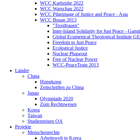
WCC Karlsruhe 2022
WCC Warschau 2022
WCC Pilgrimage of Justice and Peace - Asia
WCC Busan 2013
"Trostfrauen"
Inter-Island Solidarity for Just Peace - Gang
Global Ecumenical Theological Institute G
Freedom to Just Peace
Ecological Justice
Nuclear Phaseout
Free of Nuclear Power
WCC-PeaceTrain 2013
Länder
China
Hongkong
Zeitschriften zu China
Japan
Olympiade 2020
Zum Rechtswesen
Korea
Taiwan
Studienreisen OA
Projekte
Menschenrechte
Arbeitswelt in Korea