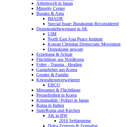
Arbeitswelt in Japan
Minority Center
Buraku & Ainu
IMADR
Special Issue: Burakumin Reconsidered
Demokratiebewegung in SK
UIM
North East Asia Peace Institute
Korean Christian Democratic Movement
Demokratie gewagt
Erziehung & Schule
Flüchtlinge aus Nordkorea
Folter - Trauma - Healing
Gastarbeiter aus Korea
Gender & Familie
Kriegsdienstverweigerer
EBCO
Migranten & Flüchtlinge
Pressefreiheit in Korea
Kriminalität | Polizei in Japan
Roma in Indien
Sinti/Roma und Kirchen
AK in BW
2016 Serbienreise
Doku-Zentrum & Zentralrat