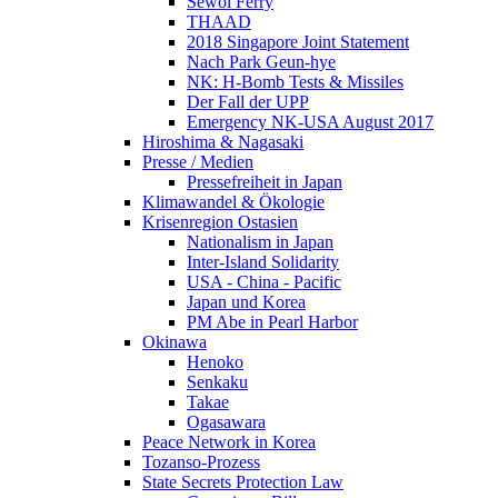
Sewol Ferry
THAAD
2018 Singapore Joint Statement
Nach Park Geun-hye
NK: H-Bomb Tests & Missiles
Der Fall der UPP
Emergency NK-USA August 2017
Hiroshima & Nagasaki
Presse / Medien
Pressefreiheit in Japan
Klimawandel & Ökologie
Krisenregion Ostasien
Nationalism in Japan
Inter-Island Solidarity
USA - China - Pacific
Japan und Korea
PM Abe in Pearl Harbor
Okinawa
Henoko
Senkaku
Takae
Ogasawara
Peace Network in Korea
Tozanso-Prozess
State Secrets Protection Law