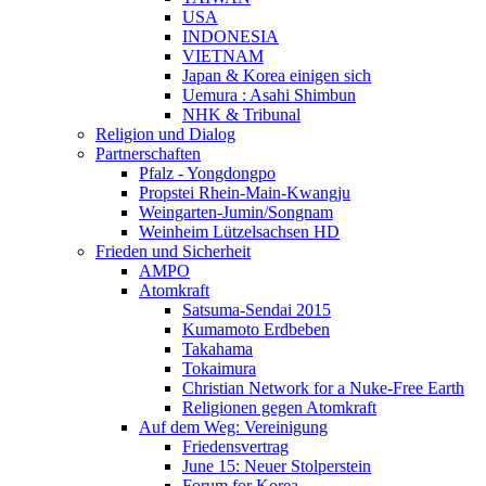
USA
INDONESIA
VIETNAM
Japan & Korea einigen sich
Uemura : Asahi Shimbun
NHK & Tribunal
Religion und Dialog
Partnerschaften
Pfalz - Yongdongpo
Propstei Rhein-Main-Kwangju
Weingarten-Jumin/Songnam
Weinheim Lützelsachsen HD
Frieden und Sicherheit
AMPO
Atomkraft
Satsuma-Sendai 2015
Kumamoto Erdbeben
Takahama
Tokaimura
Christian Network for a Nuke-Free Earth
Religionen gegen Atomkraft
Auf dem Weg: Vereinigung
Friedensvertrag
June 15: Neuer Stolperstein
Forum for Korea