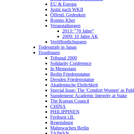
EU & Europa
Justiz nach WKII
Öffentl. Gedenken
Romno Kher
Veranstaltungen
2013: "70 Jahre"
2009: 10 Jahre AK
Veröffentlichungen
Todesstrafe in Japan
Trostfrauen
Tribunal 2000
Solidarity Conference
In Memoriam
Berlin Friedensstatue
Dresden Friedensstatue
Akademische Ehrlichkeit
Special Issue: The 'Comfort Women' as Publ
Supplement: Academic Integrity at Stake
The Korean Council
CHINA
PHILIPPINEN
Freiburg i.B.
Regensburg
Mahnwachen Berlin
TAIWAN