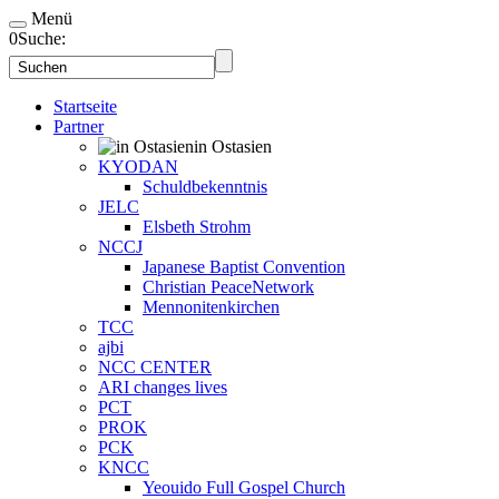
Menü
0
Suche:
Startseite
Partner
in Ostasien
KYODAN
Schuldbekenntnis
JELC
Elsbeth Strohm
NCCJ
Japanese Baptist Convention
Christian PeaceNetwork
Mennonitenkirchen
TCC
ajbi
NCC CENTER
ARI changes lives
PCT
PROK
PCK
KNCC
Yeouido Full Gospel Church