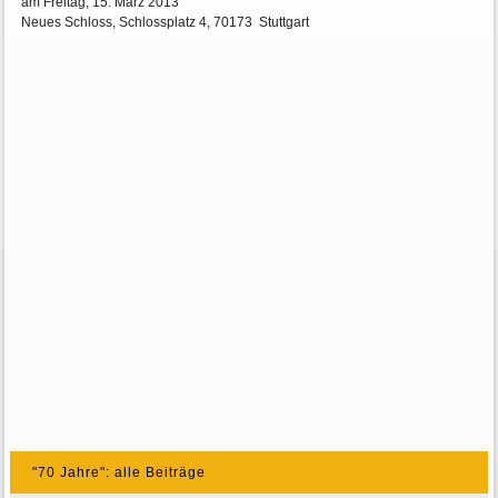
am Freitag, 15. März 2013
Neues Schloss, Schlossplatz 4, 70173 Stuttgart
"70 Jahre": alle Beiträge