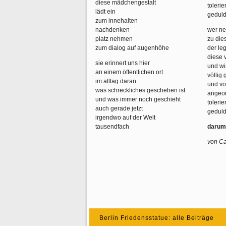
diese mädchengestalt
tolerier
lädt ein
geduld
zum innehalten
nachdenken
wer ne
platz nehmen
zu die
zum dialog auf augenhöhe
der leg
diese 
sie erinnert uns hier
und wi
an einem öffentlichen ort
völlig
im alltag daran
und v
was schreckliches geschehen ist
angeo
und was immer noch geschieht
tolerier
auch gerade jetzt
geduld
irgendwo auf der Welt
tausendfach
darum
von Ca
Berlin Friedensstatue: alle Beiträge