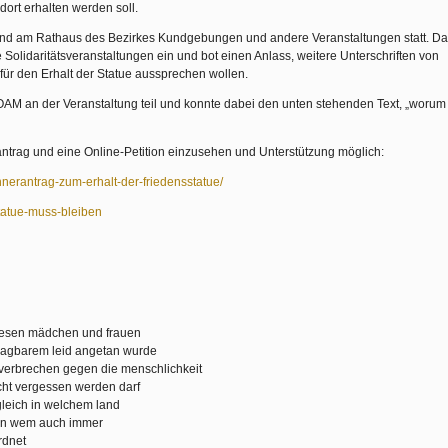
dort erhalten werden soll.
und am Rathaus des Bezirkes Kundgebungen und andere Veranstaltungen statt. Da
 Solidaritätsveranstaltungen ein und bot einen Anlass, weitere Unterschriften von
für den Erhalt der Statue aussprechen wollen.
AM an der Veranstaltung teil und konnte dabei den unten stehenden Text, „worum 
ntrag und eine Online-Petition einzusehen und Unterstützung möglich:
nerantrag-zum-erhalt-der-friedensstatue/
statue-muss-bleiben
esen mädchen und frauen
agbarem leid angetan wurde
n verbrechen gegen die menschlichkeit
cht vergessen werden darf
 gleich in welchem land
on wem auch immer
rdnet