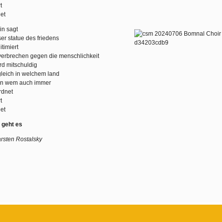
t
et
in sagt
ser statue des friedens
itimiert
verbrechen gegen die menschlichkeit
rd mitschuldig
 gleich in welchem land
on wem auch immer
rdnet
t
et
 geht es
rsten Rostalsky