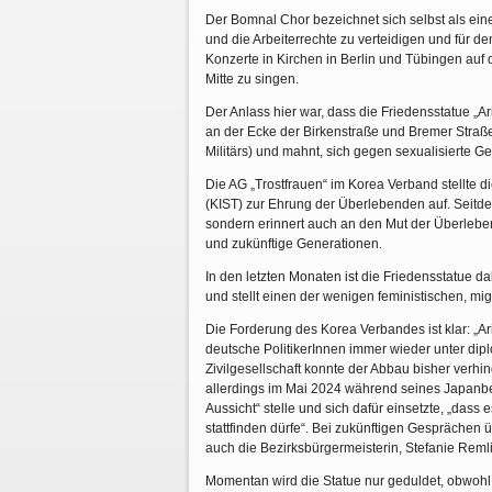
Der Bomnal Chor bezeichnet sich selbst als ei
und die Arbeiterrechte zu verteidigen und für de
Konzerte in Kirchen in Berlin und Tübingen auf
Mitte zu singen.
Der Anlass hier war, dass die Friedensstatue „Ari
an der Ecke der Birkenstraße und Bremer Straß
Militärs) und mahnt, sich gegen sexualisierte G
Die AG „Trostfrauen“ im Korea Verband stellte 
(KIST) zur Ehrung der Überlebenden auf. Seitde
sondern erinnert auch an den Mut der Überlebend
und zukünftige Generationen.
In den letzten Monaten ist die Friedensstatue d
und stellt einen der wenigen feministischen, mi
Die Forderung des Korea Verbandes ist klar: „Ari
deutsche PolitikerInnen immer wieder unter dip
Zivilgesellschaft konnte der Abbau bisher verh
allerdings im Mai 2024 während seines Japanbes
Aussicht“ stelle und sich dafür einsetzte, „das
stattfinden dürfe“. Bei zukünftigen Gespräche
auch die Bezirksbürgermeisterin, Stefanie Reml
Momentan wird die Statue nur geduldet, obwohl