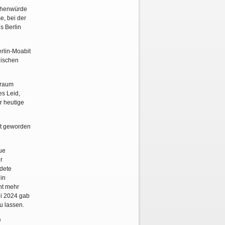
schenwürde
e, bei der
s Berlin
erlin-Moabit
nischen
traum
es Leid,
r heutige
ort geworden
tue
r
ndete
in
ht mehr
ni 2024 gab
u lassen.
e