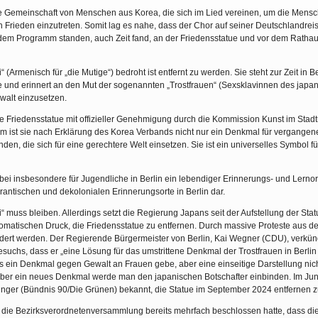
ne Gemeinschaft von Menschen aus Korea, die sich im Lied vereinen, um die Men
n Frieden einzutreten. Somit lag es nahe, dass der Chor auf seiner Deutschlandreis
 dem Programm standen, auch Zeit fand, an der Friedensstatue und vor dem Rathau
“ (Armenisch für „die Mutige“) bedroht ist entfernt zu werden. Sie steht zur Zeit in B
e und erinnert an den Mut der sogenannten „Trostfrauen“ (Sexsklavinnen des japa
ewalt einzusetzen.
die Friedensstatue mit offizieller Genehmigung durch die Kommission Kunst im Stad
m ist sie nach Erklärung des Korea Verbands nicht nur ein Denkmal für vergangen
en, die sich für eine gerechtere Welt einsetzen. Sie ist ein universelles Symbol fü
abei insbesondere für Jugendliche in Berlin ein lebendiger Erinnerungs- und Lern
grantischen und dekolonialen Erinnerungsorte in Berlin dar.
“ muss bleiben. Allerdings setzt die Regierung Japans seit der Aufstellung der Sta
lomatischen Druck, die Friedensstatue zu entfernen. Durch massive Proteste aus de
indert werden. Der Regierende Bürgermeister von Berlin, Kai Wegner (CDU), verkü
uchs, dass er „eine Lösung für das umstrittene Denkmal der Trostfrauen in Berlin 
s es ein Denkmal gegen Gewalt an Frauen gebe, aber eine einseitige Darstellung nic
n über ein neues Denkmal werde man den japanischen Botschafter einbinden. Im Ju
inger (Bündnis 90/Die Grünen) bekannt, die Statue im September 2024 entfernen z
 die Bezirksverordnetenversammlung bereits mehrfach beschlossen hatte, dass di