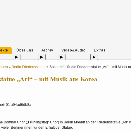
jekte
Über uns
Archiv
Video&Audio
Extras
▶
▶
▶
▶
rauen
»
Berlin Friedensstatue
»
Solidarität für die Friedensstatue „Ari“ – mit Musik 
sstatue „Ari“ – mit Musik aus Korea
Bomnal Chor („Frühlingstag“ Chor) in Berlin Moabit an der Friedensstatue „Ari“ in
ler BerlinerInnen für den Erhalt der Statue.