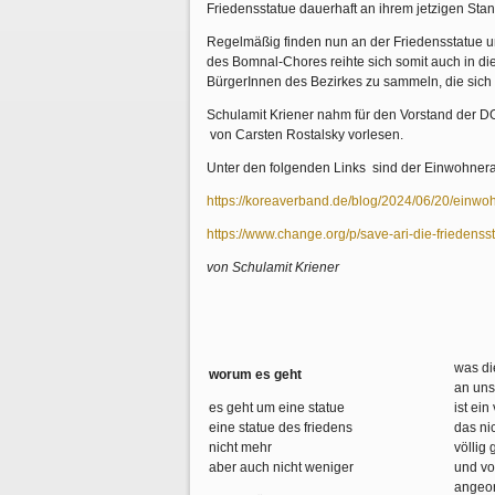
Friedensstatue dauerhaft an ihrem jetzigen Stan
Regelmäßig finden nun an der Friedensstatue 
des Bomnal-Chores reihte sich somit auch in die
BürgerInnen des Bezirkes zu sammeln, die sich 
Schulamit Kriener nahm für den Vorstand der DO
von Carsten Rostalsky vorlesen.
Unter den folgenden Links sind der Einwohnera
https://koreaverband.de/blog/2024/06/20/einwoh
https://www.change.org/p/save-ari-die-friedens
von Schulamit Kriener
was di
worum es geht
an uns
es geht um eine statue
ist ei
eine statue des friedens
das ni
nicht mehr
völlig
aber auch nicht weniger
und v
angeo