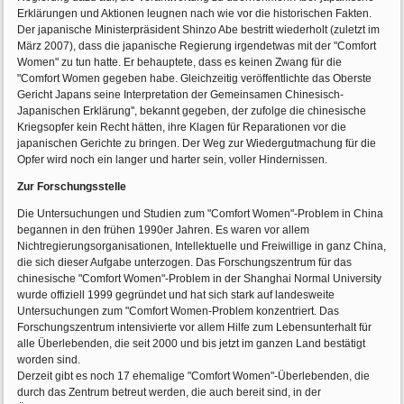
Erklärungen und Aktionen leugnen nach wie vor die historischen Fakten.
Der japanische Ministerpräsident Shinzo Abe bestritt wiederholt (zuletzt im
März 2007), dass die japanische Regierung irgendetwas mit der "Comfort
Women" zu tun hatte. Er behauptete, dass es keinen Zwang für die
"Comfort Women gegeben habe. Gleichzeitig veröffentlichte das Oberste
Gericht Japans seine Interpretation der Gemeinsamen Chinesisch-
Japanischen Erklärung'', bekannt gegeben, der zufolge die chinesische
Kriegsopfer kein Recht hätten, ihre Klagen für Reparationen vor die
japanischen Gerichte zu bringen. Der Weg zur Wiedergutmachung für die
Opfer wird noch ein langer und harter sein, voller Hindernissen.
Zur Forschungsstelle
Die Untersuchungen und Studien zum "Comfort Women"-Problem in China
begannen in den frühen 1990er Jahren. Es waren vor allem
Nichtregierungsorganisationen, Intellektuelle und Freiwillige in ganz China,
die sich dieser Aufgabe unterzogen. Das Forschungszentrum für das
chinesische "Comfort Women"-Problem in der Shanghai Normal University
wurde offiziell 1999 gegründet und hat sich stark auf landesweite
Untersuchungen zum "Comfort Women-Problem konzentriert. Das
Forschungszentrum intensivierte vor allem Hilfe zum Lebensunterhalt für
alle Überlebenden, die seit 2000 und bis jetzt im ganzen Land bestätigt
worden sind.
Derzeit gibt es noch 17 ehemalige "Comfort Women"-Überlebenden, die
durch das Zentrum betreut werden, die auch bereit sind, in der