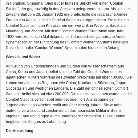
in Hongkou, Shanghai. Dies ist der früheste Bericht von einer "Comfort
Station", der gegenwärtig in den Archiven belegt werden kann. Als sich der
Zwischenfall vom 28. Januar 1932 ereignete, holte die japanische Armee
Frauen von Kansai, um die Comfort Women zu organisieren. Sie richteten
Comfort Stations in den Kriegszonen ein, wie z. B. in Wusong, Baoshan,
Miaohang und Zhenru. Mit dem "Comfort Women" Programm vom Jahr
1932 wird zum ersten Mal dokumentiert, dass sich die japanische Armee
systematisch an der Einrichtung des "Comfort Women"-Systems beteiligte.
Das schuldhafte "Comfort Women" System nahm hier seinen Anfang.
Wieviele und Woher
Auf Grund von Untersuchungen und Studien von Wissenschaftlern aus
China, Korea und Japan, belief sich die Zahl der Comfort Women des
japanischen Militärs während des Zweiten Weltkriegs auf über 400.000; Sie
kamen vor allem aus Regionen wie China, Nordkorea, Südkorea, Japan,
Südostasien und westlichen Ländern. Die Zahl der chinesischen Comfort
Women " belief sich auf etwa 200.000. Die meisten von ihnen wurden in die
Comfort Stations verschleppt oder betrogen, die Altersspanne der
Jugendlichen lag zwischen zwölf und über vierzig Jahren. Sie wurden
mutwillig verwüstet und zerstört durch das japanische Militär in ihrem
eigenen Land und gingen durch undenkbare Schmerzen. Diese Leiden
begleiten sie ihr ganzes Leben lang.
Die Ausweitung