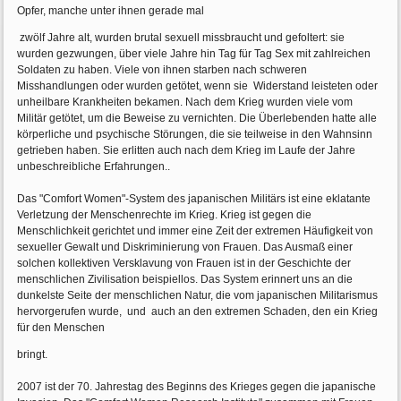
Opfer, manche unter ihnen gerade mal
zwölf Jahre alt, wurden brutal sexuell missbraucht und gefoltert: sie
wurden gezwungen, über viele Jahre hin Tag für Tag Sex mit zahlreichen
Soldaten zu haben. Viele von ihnen starben nach schweren
Misshandlungen oder wurden getötet, wenn sie Widerstand leisteten oder
unheilbare Krankheiten bekamen. Nach dem Krieg wurden viele vom
Militär getötet, um die Beweise zu vernichten. Die Überlebenden hatte alle
körperliche und psychische Störungen, die sie teilweise in den Wahnsinn
getrieben haben. Sie erlitten auch nach dem Krieg im Laufe der Jahre
unbeschreibliche Erfahrungen..
Das "Comfort Women"-System des japanischen Militärs ist eine eklatante
Verletzung der Menschenrechte im Krieg. Krieg ist gegen die
Menschlichkeit gerichtet und immer eine Zeit der extremen Häufigkeit von
sexueller Gewalt und Diskriminierung von Frauen. Das Ausmaß einer
solchen kollektiven Versklavung von Frauen ist in der Geschichte der
menschlichen Zivilisation beispiellos. Das System erinnert uns an die
dunkelste Seite der menschlichen Natur, die vom japanischen Militarismus
hervorgerufen wurde, und auch an den extremen Schaden, den ein Krieg
für den Menschen
bringt.
2007 ist der 70. Jahrestag des Beginns des Krieges gegen die japanische