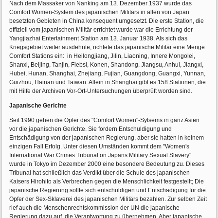
Nach dem Massaker von Nanking am 13. Dezember 1937 wurde das
Comfort Women-System des japanischen Militärs in allen von Japan
besetzten Gebieten in China konsequent umgesetzt. Die erste Station, die
offiziell vom japanischen Militär errichtet wurde war die Errichtung der
Yangjiazhai Entertainment Station am 13. Januar 1938. Als sich das
Kriegsgebiet weiter ausdehnte, richtete das japanische Militär eine Menge
Comfort Stations ein: in Heilongjiang, Jilin, Liaoning, Innere Mongolei,
Shanxi, Beijing, Tanjin, Fiebsi, Konen, Shandong, Jiangsu, Anhui, Jiangxi,
Hubei, Hunan, Shanghai, Zhejiang, Fujian, Guangdong, Guangxi, Yunnan,
Guizhou, Hainan und Taiwan. Allein in Shanghai gibt es 158 Stationen, die
mit Hilfe der Archiven Vor-Ort-Untersuchungen überprüft worden sind.
Japanische Gerichte
Seit 1990 gehen die Opfer des "Comfort Women"-Sytsems in ganz Asien
vor die japanischen Gerichte. Sie fordern Entschuldigung und
Entschädigung von der japanischen Regierung, aber sie hatten in keinem
einzigen Fall Erfolg. Unter diesen Umständen kommt dem "Women's
International War Crimes Tribunal on Japans Military Sexual Slavery"
wurde in Tokyo im Dezember 2000 eine besondere Bedeutung zu. Dieses
Tribunal hat schließlich das Verdikt über die Schule des japanischen
Kaisers Hirohito als Verbrechen gegen die Menschlichkeit festgestellt; Die
japanische Regierung sollte sich entschuldigen und Entschädigung für die
Opfer der Sex-Sklaverei des japanischen Militärs bezahlen. Zur selben Zeit
rief auch die Menschenrechtskommission der UN die japanische
Regierung dazu auf, die Verantwortung zu übernehmen. Aber japanische