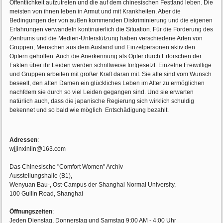
Öffentlichkeit aufzutreten und die auf dem chinesischen Festland leben. Die
meisten von ihnen leben in Armut und mit Krankheiten. Aber die
Bedingungen der von außen kommenden Diskriminierung und die eigenen
Erfahrungen verwandeln kontinuierlich die Situation. Für die Förderung des
Zentrums und die Medien-Unterstützung haben verschiedene Arten von
Gruppen, Menschen aus dem Ausland und Einzelpersonen aktiv den
Opfern geholfen. Auch die Anerkennung als Opfer durch Erforschen der
Fakten über ihr Leiden werden schrittweise fortgesetzt. Einzelne Freiwillige
und Gruppen arbeiten mit großer Kraft daran mit. Sie alle sind vom Wunsch
beseelt, den alten Damen ein glückliches Leben im Alter zu ermöglichen
nachfdem sie durch so viel Leiden gegangen sind. Und sie erwarten
natürlich auch, dass die japanische Regierung sich wirklich schuldig
bekennet und so bald wie möglich Entschädigung bezahlt.
Adressen
:
wjjinxinlin@163.com
Das Chinesische "Comfort Women" Archiv
Ausstellungshalle (B1),
Wenyuan Bau-, Ost-Campus der Shanghai Normal University,
100 Guilin Road, Shanghai
Öffnungszeiten
:
Jeden Dienstag, Donnerstag und Samstag 9:00 AM - 4:00 Uhr