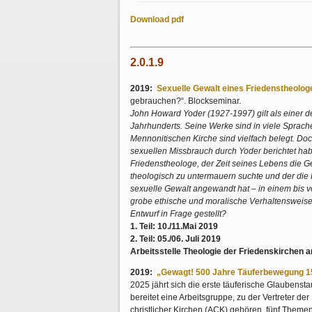
Download pdf
2.0.1.9
2019:
Sexuelle Gewalt eines Friedenstheolog
gebrauchen?“. Blockseminar.
John Howard Yoder (1927-1997) gilt als einer d
Jahrhunderts. Seine Werke sind in viele Sprach
Mennonitischen Kirche sind vielfach belegt. Do
sexuellen Missbrauch durch Yoder berichtet hab
Friedenstheologe, der Zeit seines Lebens die Gew
theologisch zu untermauern suchte und der die K
sexuelle Gewalt angewandt hat – in einem bis 
grobe ethische und moralische Verhaltensweise
Entwurf in Frage gestellt?
1. Teil: 10./11.Mai 2019
2. Teil: 05./06. Juli 2019
Arbeitsstelle Theologie der Friedenskirchen 
2019:
„Gewagt! 500 Jahre Täuferbewegung 1
2025 jährt sich die erste täuferische Glaubenst
bereitet eine Arbeitsgruppe, zu der Vertreter d
christlicher Kirchen (ACK) gehören, fünf Theme