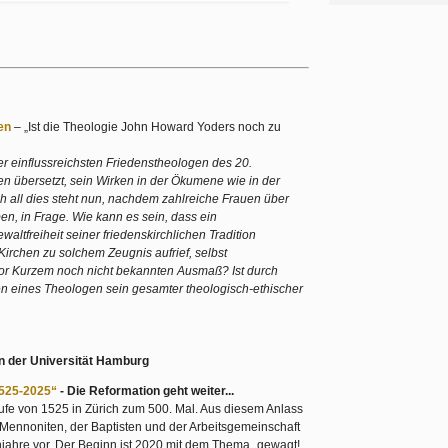
en
–
„Ist die Theologie John Howard Yoders noch zu
er einflussreichsten Friedenstheologen des 20.
en übersetzt, sein Wirken in der Ökumene wie in der
ch all dies steht nun, nachdem zahlreiche Frauen über
en, in Frage. Wie kann es sein, dass ein
altfreiheit seiner friedenskirchlichen Tradition
irchen zu solchem Zeugnis aufrief, selbst
vor Kurzem noch nicht bekannten Ausmaß? Ist durch
n eines Theologen sein gesamter theologisch-ethischer
an der Universität Hamburg
525-2025“
- Die Reformation geht weiter...
aufe von 1525 in Zürich zum 500. Mal. Aus diesem Anlass
er Mennoniten, der Baptisten und der Arbeitsgemeinschaft
njahre vor. Der Beginn ist 2020 mit dem Thema „gewagt!