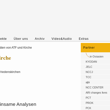
jekte
Über uns
Archiv
Video&Audio
Extras
täten von ATF und Kirche
Partner
irche
in Ostasien
KYODAN
JELC
Friedenskirchen
NCCJ
TCC
ajbi
NCC CENTER
ARI changes lives
PCT
PROK
einsame Analysen
PCK