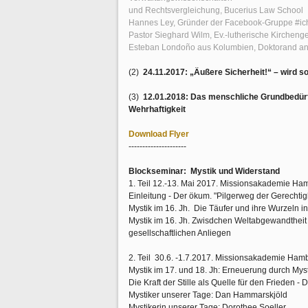
und Rechtsvergleichung, Bucerius Law School
Hannes Ley, Gründer der Facebook-Gruppe #ich
Pastor Sieghard Wilm, Ev.-lutherische Kircheng
Esteban Londoño aus Kolumbien, Doktorand a
(2)
24.11.2017: „Äußere Sicherheit!“ – wird s
(3)
12.01.2018: Das menschliche Grundbedürf
Wehrhaftigkeit
Download Flyer
---------------------
Blockseminar: Mystik und Widerstand
1. Teil 12.-13. Mai 2017. Missionsakademie Ha
Einleitung - Der ökum. "Pilgerweg der Gerechtig
Mystik im 16. Jh. Die Täufer und ihre Wurzeln in
Mystik im 16. Jh. Zwisdchen Weltabgewandtheit u
gesellschaftlichen Anliegen
2. Teil 30.6. -1.7.2017. Missionsakademie Ham
Mystik im 17. und 18. Jh: Erneuerung durch Myst
Die Kraft der Stille als Quelle für den Frieden - 
Mystiker unserer Tage: Dan Hammarskjöld
Mystikerin unserer Tage: Dorothee Soeller