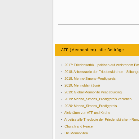
ATF (Mennoniten): alle Beiträge
2017: Friedensethik - politisch auf verlorenem Po
2018: Arbeitsstelle der Friedenskirchen - Stiftung
2018: Menno‐Simons‐Predigtpreis
2019: Mennoblatt (Juni)
2019: Global Mennonite Peacebuilding
2019: Menno_Simons_Predigtpreis verliehen
2020: Menno_Simons_Predigtpreis
Aktivitäten von ATF und Kirche
Arbeitsstelle Theologie der Friedenskirchen -Rund
Church and Peace
Die Mennoniten