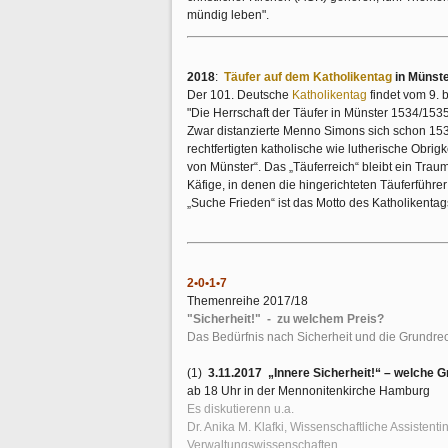
mündig leben".
2018
:
Täufer auf dem Katholikentag
in Münst
Der 101. Deutsche
Katholikentag
findet vom 9. b
"Die Herrschaft der Täufer in Münster 1534/1535
Zwar distanzierte Menno Simons sich schon 153
rechtfertigten katholische wie lutherische Obrigk
von Münster“. Das „Täuferreich“ bleibt ein Trau
Käfige, in denen die hingerichteten Täuferführe
„Suche Frieden“ ist das Motto des Katholikentags
2•0•1•7
Themenreihe 2017/18
"Sicherheit!" - zu welchem Preis?
Das Bedürfnis nach Sicherheit und die Grundrec
(1)
3.11.2017 „Innere Sicherheit!“ – welche G
ab 18 Uhr in der Mennonitenkirche Hamburg
Es diskutierenn u.a.
Dr. Anika M. Klafki, Wissenschaftliche Assistenti
Verwaltungswissenschaften