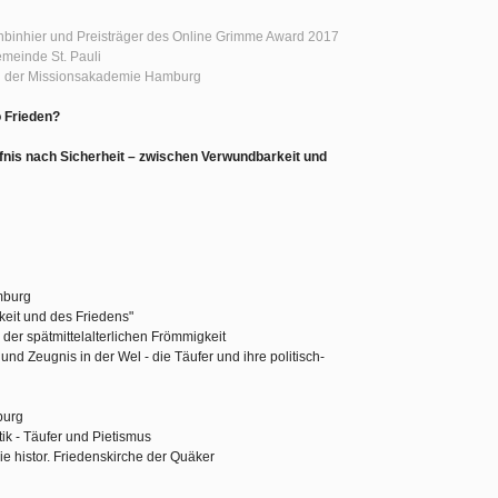
binhier und Preisträger des Online Grimme Award 2017
emeinde St. Pauli
n der Missionsakademie Hamburg
o Frieden?
nis nach Sicherheit – zwischen Verwundbarkeit und
mburg
keit und des Friedens"
 der spätmittelalterlichen Frömmigkeit
nd Zeugnis in der Wel - die Täufer und ihre politisch-
burg
ik - Täufer und Pietismus
Die histor. Friedenskirche der Quäker