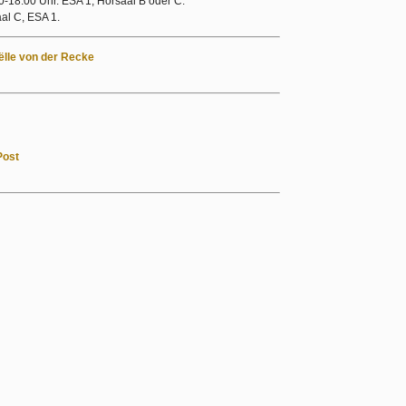
-18.00 Uhr. ESA 1, Hörsaal B oder C.
al C, ESA 1.
lle von der Recke
Post