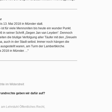
er
is 13. Mai 2018 in Münster statt.
 ist für viele Mennoniten bis heute ein wunder Punkt.
6 in seiner Schrift „Gegen Jan van Leyden“. Dennoch
eiten die blutige Verfolgung aller Täufer mit den „Greueln
ma, auch in der Stadt selbst. Immer noch hängen die
r ausgestellt waren, am Turm der Lambertikirche.
 2018 in Münster. ..."
hte im Widerstreit
rundrechte geben wir dafür auf?
n am Lehrstuhl Öffentliches Recht,