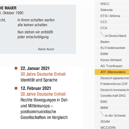
KNCC
Diakonia
KTSI / Ahimna
CCC
CCA
in Deutschland
Baden
Ev.Friedensarbeit
EMW
Korea-Verband
AG Trostfrauen
ATF (Mennoniten)
Deutsch-japanische
Friedensforum DJF
Deutsch-koreanisc
Gesellschaft DKG
EMS
BMW
in der Schweiz
SOAM
WCC/ÖRK