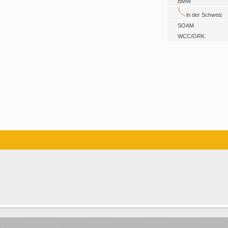
BMW
in der Schweiz
SOAM
WCC/ÖRK