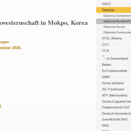
KNCC
Diakonia
Diakonia-Schwester
hwesternschaft in Mokpo, Korea
Diakonia-Rundbriefe
Diakonia-Aunae
Diakonia-Community
KTSI / Ahimna
orgen
CCC
ember 2020.
CCA
in Deutschland
Baden
Ev.Friedensarbeit
EMW
Korea-Verband
AG Trostfrauen
ATF (Mennoniten)
Deutsch-japanische
)
Friedensforum DJF
Deutsch-koreanisc
Gesellschaft DKG
EMS