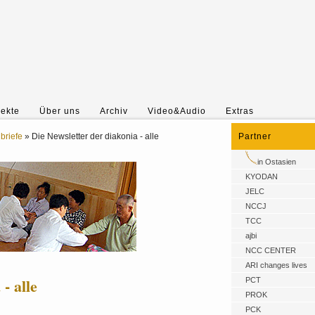
jekte
Über uns
Archiv
Video&Audio
Extras
briefe
»
Die Newsletter der diakonia - alle
Partner
in Ostasien
KYODAN
JELC
NCCJ
TCC
ajbi
NCC CENTER
ARI changes lives
- alle
PCT
PROK
PCK