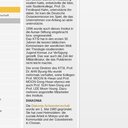
studiert hatte, entwickelte die Idee,
sein Studienkollege, Prof. Dr.
Ferdinand Hahn, unterstützte ihn
dabei. So kam die Deutsche
nschaft
Ostasienmission ins Spiel, die das
Unternehmen von Anfang an aktiv
unterstützte.
1996 wurde auch dieses Institut in
die Aunae-Stiftung eingebracht
bzw. umgewandelt.
Das KTSI hat in den ersten 30
Jahren die besten biblischen
Kommentare der westlichen Welt
der Theologie-studierenden
Jugend Koreas zur Verfügung
gestellt. Das war auch die Zeit der
Militärdiktatur, die das Publizieren
nicht leicht machte.
Der erste Direktor des KTSI, Prof.
Dr. AHN Byung-Mu wurde
mehrmals verhaftet, seine Kollegen
Prof. MOON Ik-Hwan und Prof.
MOON Dong-Hwan ebenso wie
auch Prof. SUH Nam-Dong und
Prof. LEE Moon-Young. Dazu
mehrere angestellte Mitarbeiter
des Instituts.
s
DIAKONIA
Die
Diakonia-Schwesternschaft
wurde am 1. Mai 1980 gegründet.
he
Sie hat zwei Heimstätten: die
soziale Arbeit in Mokpo und die
Kommunität und der Gästebetrieb
in Chonan.