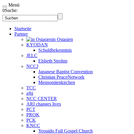
Menü
0
Suche:
Startseite
Partner
in Ostasien
KYODAN
Schuldbekenntnis
JELC
Elsbeth Strohm
NCCJ
Japanese Baptist Convention
Christian PeaceNetwork
Mennonitenkirchen
TCC
ajbi
NCC CENTER
ARI changes lives
PCT
PROK
PCK
KNCC
Yeouido Full Gospel Church