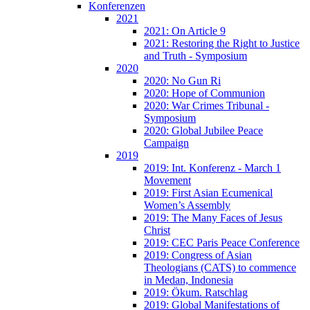
Konferenzen
2021
2021: On Article 9
2021: Restoring the Right to Justice
and Truth - Symposium
2020
2020: No Gun Ri
2020: Hope of Communion
2020: War Crimes Tribunal -
Symposium
2020: Global Jubilee Peace
Campaign
2019
2019: Int. Konferenz - March 1
Movement
2019: First Asian Ecumenical
Women’s Assembly
2019: The Many Faces of Jesus
Christ
2019: CEC Paris Peace Conference
2019: Congress of Asian
Theologians (CATS) to commence
in Medan, Indonesia
2019: Ökum. Ratschlag
2019: Global Manifestations of