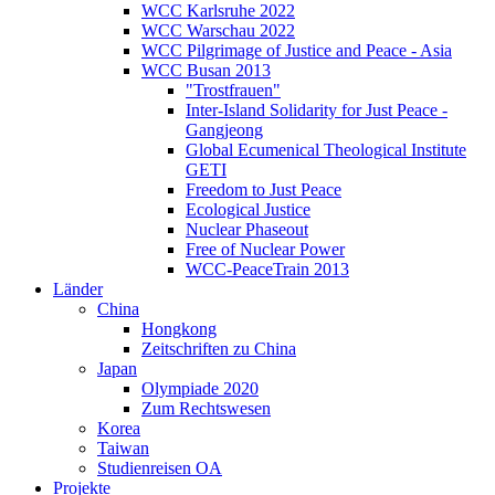
WCC Karlsruhe 2022
WCC Warschau 2022
WCC Pilgrimage of Justice and Peace - Asia
WCC Busan 2013
"Trostfrauen"
Inter-Island Solidarity for Just Peace -
Gangjeong
Global Ecumenical Theological Institute
GETI
Freedom to Just Peace
Ecological Justice
Nuclear Phaseout
Free of Nuclear Power
WCC-PeaceTrain 2013
Länder
China
Hongkong
Zeitschriften zu China
Japan
Olympiade 2020
Zum Rechtswesen
Korea
Taiwan
Studienreisen OA
Projekte