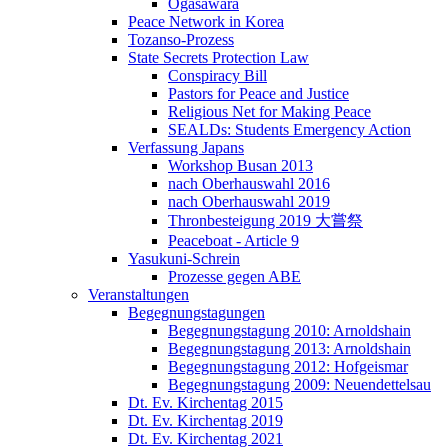
Ogasawara
Peace Network in Korea
Tozanso-Prozess
State Secrets Protection Law
Conspiracy Bill
Pastors for Peace and Justice
Religious Net for Making Peace
SEALDs: Students Emergency Action
Verfassung Japans
Workshop Busan 2013
nach Oberhauswahl 2016
nach Oberhauswahl 2019
Thronbesteigung 2019 大嘗祭
Peaceboat - Article 9
Yasukuni-Schrein
Prozesse gegen ABE
Veranstaltungen
Begegnungstagungen
Begegnungstagung 2010: Arnoldshain
Begegnungstagung 2013: Arnoldshain
Begegnungstagung 2012: Hofgeismar
Begegnungstagung 2009: Neuendettelsau
Dt. Ev. Kirchentag 2015
Dt. Ev. Kirchentag 2019
Dt. Ev. Kirchentag 2021