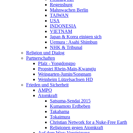
Regensburg
Mahnwachen Berlin
TAIWAN
USA
INDONESIA
VIETNAM
Japan & Korea einigen sich
Uemura : Asahi Shimbun
NHK & Tribunal
Religion und Dialog
Partnerschaften
Pfalz - Yongdongpo
Propstei Rhein-Main-Kwangju
Weingarten-Jumin/Songnam
Weinheim Lützelsachsen HD
Frieden und Sicherheit
AMPO
Atomkraft
Satsuma-Sendai 2015
Kumamoto Erdbeben
Takahama
Tokaimura
Christian Network for a Nuke-Free Earth
Religionen gegen Atomkraft
Auf dem Weg: Vereinigung