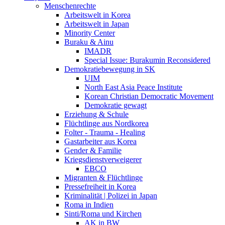
Menschenrechte
Arbeitswelt in Korea
Arbeitswelt in Japan
Minority Center
Buraku & Ainu
IMADR
Special Issue: Burakumin Reconsidered
Demokratiebewegung in SK
UIM
North East Asia Peace Institute
Korean Christian Democratic Movement
Demokratie gewagt
Erziehung & Schule
Flüchtlinge aus Nordkorea
Folter - Trauma - Healing
Gastarbeiter aus Korea
Gender & Familie
Kriegsdienstverweigerer
EBCO
Migranten & Flüchtlinge
Pressefreiheit in Korea
Kriminalität | Polizei in Japan
Roma in Indien
Sinti/Roma und Kirchen
AK in BW