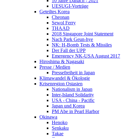
10 Jahre Danach - 2021
UESUGI-Vorträge
Geteiltes Korea
Cheonan
Sewol Ferry
THAAD
2018 Singapore Joint Statement
Nach Park Geun-hye
NK: H-Bomb Tests & Missiles
Der Fall der UPP
Emergency NK-USA August 2017
Hiroshima & Nagasaki
Presse / Medien
Pressefreiheit in Japan
Klimawandel & Ökologie
Krisenregion Ostasien
Nationalism in Japan
Inter-Island Solidarity
USA - China - Pacific
Japan und Korea
PM Abe in Pearl Harbor
Okinawa
Henoko
Senkaku
Takae