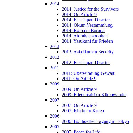
2014
2014: Justice for the Survivors
2014: On Article 9
2014: East Japan Disaster
2014: Ökum.Versammlung
2014: Roma in Europa
2014: Atomkatastrophen
2014: Yasukuni für Frieden
2013
2013: Asia Human Security
2012
2012: East Japan Disaster
2011
2011: Überwindung Gewalt
2011: On Article 9
2009
2009: On Article 9
2009: Friedensrisiko Klimawandel
2007
2007: On Article 9
2007: Kirche in Korea
2006
2006: Bonhoeffer-Tagung in Tokyo
2005
2005: Peace for Life