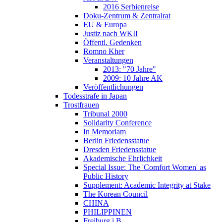
2016 Serbienreise
Doku-Zentrum & Zentralrat
EU & Europa
Justiz nach WKII
Öffentl. Gedenken
Romno Kher
Veranstaltungen
2013: "70 Jahre"
2009: 10 Jahre AK
Veröffentlichungen
Todesstrafe in Japan
Trostfrauen
Tribunal 2000
Solidarity Conference
In Memoriam
Berlin Friedensstatue
Dresden Friedensstatue
Akademische Ehrlichkeit
Special Issue: The 'Comfort Women' as
Public History
Supplement: Academic Integrity at Stake
The Korean Council
CHINA
PHILIPPINEN
Freiburg i.B.