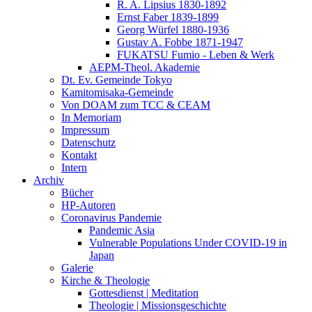
R. A. Lipsius 1830-1892
Ernst Faber 1839-1899
Georg Würfel 1880-1936
Gustav A. Fobbe 1871-1947
FUKATSU Fumio - Leben & Werk
AEPM-Theol. Akademie
Dt. Ev. Gemeinde Tokyo
Kamitomisaka-Gemeinde
Von DOAM zum TCC & CEAM
In Memoriam
Impressum
Datenschutz
Kontakt
Intern
Archiv
Bücher
HP-Autoren
Coronavirus Pandemie
Pandemic Asia
Vulnerable Populations Under COVID-19 in
Japan
Galerie
Kirche & Theologie
Gottesdienst | Meditation
Theologie | Missionsgeschichte