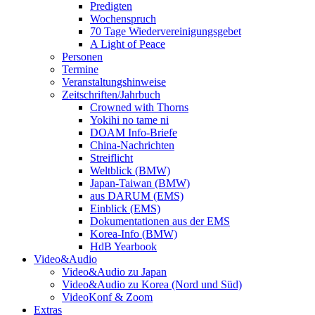
Predigten
Wochenspruch
70 Tage Wiedervereinigungsgebet
A Light of Peace
Personen
Termine
Veranstaltungshinweise
Zeitschriften/Jahrbuch
Crowned with Thorns
Yokihi no tame ni
DOAM Info-Briefe
China-Nachrichten
Streiflicht
Weltblick (BMW)
Japan-Taiwan (BMW)
aus DARUM (EMS)
Einblick (EMS)
Dokumentationen aus der EMS
Korea-Info (BMW)
HdB Yearbook
Video&Audio
Video&Audio zu Japan
Video&Audio zu Korea (Nord und Süd)
VideoKonf & Zoom
Extras