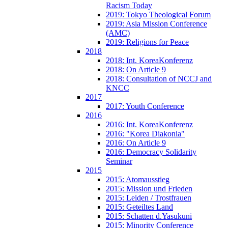
Racism Today
2019: Tokyo Theological Forum
2019: Asia Mission Conference
(AMC)
2019: Religions for Peace
2018
2018: Int. KoreaKonferenz
2018: On Article 9
2018: Consultation of NCCJ and
KNCC
2017
2017: Youth Conference
2016
2016: Int. KoreaKonferenz
2016: "Korea Diakonia"
2016: On Article 9
2016: Democracy Solidarity
Seminar
2015
2015: Atomausstieg
2015: Mission und Frieden
2015: Leiden / Trostfrauen
2015: Geteiltes Land
2015: Schatten d.Yasukuni
2015: Minority Conference