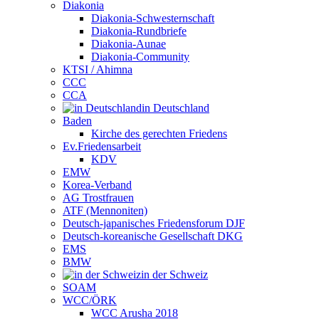
Diakonia
Diakonia-Schwesternschaft
Diakonia-Rundbriefe
Diakonia-Aunae
Diakonia-Community
KTSI / Ahimna
CCC
CCA
in Deutschland
Baden
Kirche des gerechten Friedens
Ev.Friedensarbeit
KDV
EMW
Korea-Verband
AG Trostfrauen
ATF (Mennoniten)
Deutsch-japanisches Friedensforum DJF
Deutsch-koreanische Gesellschaft DKG
EMS
BMW
in der Schweiz
SOAM
WCC/ÖRK
WCC Arusha 2018