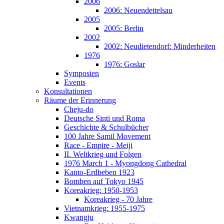
2006
2006: Neuendettelsau
2005
2005: Berlin
2002
2002: Neudietendorf: Minderheiten
1976
1976: Goslar
Symposien
Events
Konsultationen
Räume der Erinnerung
Cheju-do
Deutsche Sinti und Roma
Geschichte & Schulbücher
100 Jahre Samil Movement
Race - Empire - Meiji
II. Weltkrieg und Folgen
1976 March 1 - Myongdong Cathedral
Kanto-Erdbeben 1923
Bomben auf Tokyo 1945
Koreakrieg: 1950-1953
Koreakrieg - 70 Jahre
Vietnamkrieg: 1955-1975
Kwangju