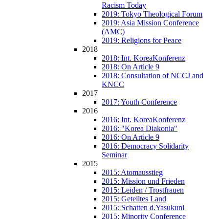
Racism Today
2019: Tokyo Theological Forum
2019: Asia Mission Conference
(AMC)
2019: Religions for Peace
2018
2018: Int. KoreaKonferenz
2018: On Article 9
2018: Consultation of NCCJ and
KNCC
2017
2017: Youth Conference
2016
2016: Int. KoreaKonferenz
2016: "Korea Diakonia"
2016: On Article 9
2016: Democracy Solidarity
Seminar
2015
2015: Atomausstieg
2015: Mission und Frieden
2015: Leiden / Trostfrauen
2015: Geteiltes Land
2015: Schatten d.Yasukuni
2015: Minority Conference