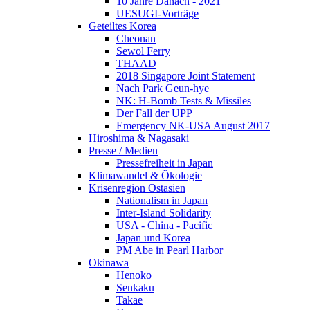
10 Jahre Danach - 2021
UESUGI-Vorträge
Geteiltes Korea
Cheonan
Sewol Ferry
THAAD
2018 Singapore Joint Statement
Nach Park Geun-hye
NK: H-Bomb Tests & Missiles
Der Fall der UPP
Emergency NK-USA August 2017
Hiroshima & Nagasaki
Presse / Medien
Pressefreiheit in Japan
Klimawandel & Ökologie
Krisenregion Ostasien
Nationalism in Japan
Inter-Island Solidarity
USA - China - Pacific
Japan und Korea
PM Abe in Pearl Harbor
Okinawa
Henoko
Senkaku
Takae