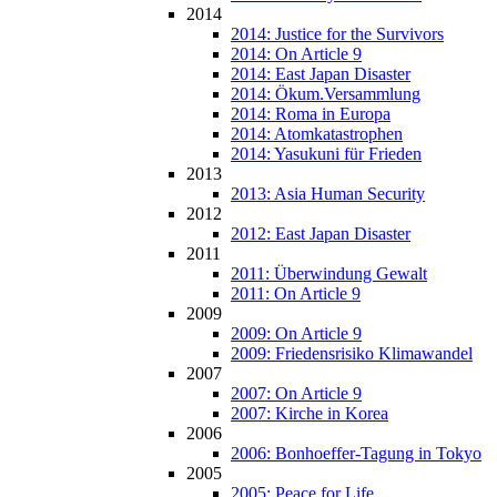
2014
2014: Justice for the Survivors
2014: On Article 9
2014: East Japan Disaster
2014: Ökum.Versammlung
2014: Roma in Europa
2014: Atomkatastrophen
2014: Yasukuni für Frieden
2013
2013: Asia Human Security
2012
2012: East Japan Disaster
2011
2011: Überwindung Gewalt
2011: On Article 9
2009
2009: On Article 9
2009: Friedensrisiko Klimawandel
2007
2007: On Article 9
2007: Kirche in Korea
2006
2006: Bonhoeffer-Tagung in Tokyo
2005
2005: Peace for Life