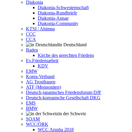
Diakonia
Diakonia-Schwesternschaft
Diakonia-Rundbriefe
Diakonia-Aunae
Diakonia-Community
KTSI / Ahimna
CCC
CCA
in Deutschland
Baden
Kirche des gerechten Friedens
Ev.Friedensarbeit
KDV
EMW
Korea-Verband
AG Trostfrauen
ATF (Mennoniten)
Deutsch-japanisches Friedensforum DJF
Deutsch-koreanische Gesellschaft DKG
EMS
BMW
in der Schweiz
SOAM
WCC/ÖRK
WCC Arusha 2018