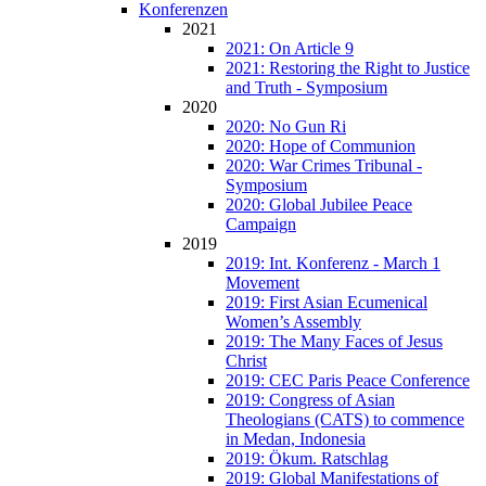
Konferenzen
2021
2021: On Article 9
2021: Restoring the Right to Justice
and Truth - Symposium
2020
2020: No Gun Ri
2020: Hope of Communion
2020: War Crimes Tribunal -
Symposium
2020: Global Jubilee Peace
Campaign
2019
2019: Int. Konferenz - March 1
Movement
2019: First Asian Ecumenical
Women’s Assembly
2019: The Many Faces of Jesus
Christ
2019: CEC Paris Peace Conference
2019: Congress of Asian
Theologians (CATS) to commence
in Medan, Indonesia
2019: Ökum. Ratschlag
2019: Global Manifestations of