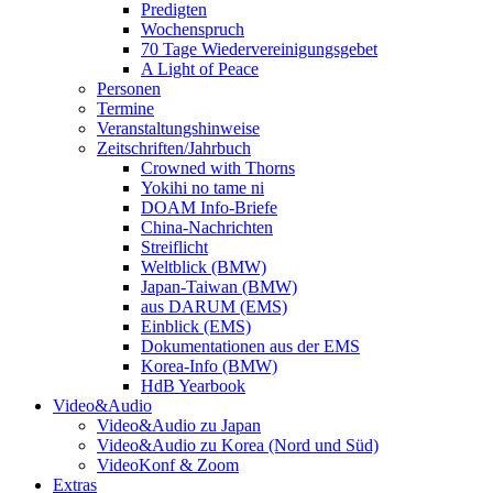
Predigten
Wochenspruch
70 Tage Wiedervereinigungsgebet
A Light of Peace
Personen
Termine
Veranstaltungshinweise
Zeitschriften/Jahrbuch
Crowned with Thorns
Yokihi no tame ni
DOAM Info-Briefe
China-Nachrichten
Streiflicht
Weltblick (BMW)
Japan-Taiwan (BMW)
aus DARUM (EMS)
Einblick (EMS)
Dokumentationen aus der EMS
Korea-Info (BMW)
HdB Yearbook
Video&Audio
Video&Audio zu Japan
Video&Audio zu Korea (Nord und Süd)
VideoKonf & Zoom
Extras