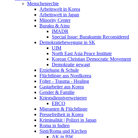
Menschenrechte
Arbeitswelt in Korea
Arbeitswelt in Japan
Minority Center
Buraku & Ainu
IMADR
Special Issue: Burakumin Reconsidered
Demokratiebewegung in SK
UIM
North East Asia Peace Institute
Korean Christian Democratic Movement
Demokratie gewagt
Erziehung & Schule
Flüchtlinge aus Nordkorea
Folter - Trauma - Healing
Gastarbeiter aus Korea
Gender & Familie
Kriegsdienstverweigerer
EBCO
Migranten & Flüchtlinge
Pressefreiheit in Korea
Kriminalität | Polizei in Japan
Roma in Indien
Sinti/Roma und Kirchen
AK in BW