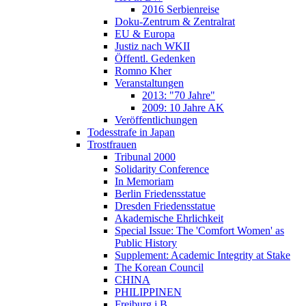
2016 Serbienreise
Doku-Zentrum & Zentralrat
EU & Europa
Justiz nach WKII
Öffentl. Gedenken
Romno Kher
Veranstaltungen
2013: "70 Jahre"
2009: 10 Jahre AK
Veröffentlichungen
Todesstrafe in Japan
Trostfrauen
Tribunal 2000
Solidarity Conference
In Memoriam
Berlin Friedensstatue
Dresden Friedensstatue
Akademische Ehrlichkeit
Special Issue: The 'Comfort Women' as
Public History
Supplement: Academic Integrity at Stake
The Korean Council
CHINA
PHILIPPINEN
Freiburg i.B.