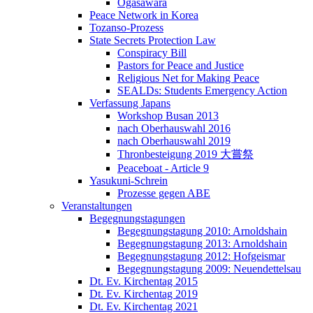
Ogasawara
Peace Network in Korea
Tozanso-Prozess
State Secrets Protection Law
Conspiracy Bill
Pastors for Peace and Justice
Religious Net for Making Peace
SEALDs: Students Emergency Action
Verfassung Japans
Workshop Busan 2013
nach Oberhauswahl 2016
nach Oberhauswahl 2019
Thronbesteigung 2019 大嘗祭
Peaceboat - Article 9
Yasukuni-Schrein
Prozesse gegen ABE
Veranstaltungen
Begegnungstagungen
Begegnungstagung 2010: Arnoldshain
Begegnungstagung 2013: Arnoldshain
Begegnungstagung 2012: Hofgeismar
Begegnungstagung 2009: Neuendettelsau
Dt. Ev. Kirchentag 2015
Dt. Ev. Kirchentag 2019
Dt. Ev. Kirchentag 2021