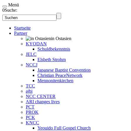
Menü
0
Suche:
Startseite
Partner
in Ostasien
KYODAN
Schuldbekenntnis
JELC
Elsbeth Strohm
NCCJ
Japanese Baptist Convention
Christian PeaceNetwork
Mennonitenkirchen
TCC
ajbi
NCC CENTER
ARI changes lives
PCT
PROK
PCK
KNCC
Yeouido Full Gospel Church