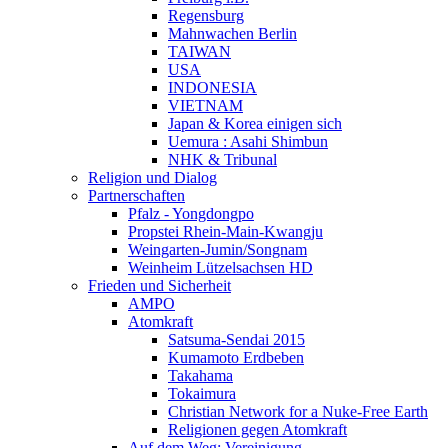
Regensburg
Mahnwachen Berlin
TAIWAN
USA
INDONESIA
VIETNAM
Japan & Korea einigen sich
Uemura : Asahi Shimbun
NHK & Tribunal
Religion und Dialog
Partnerschaften
Pfalz - Yongdongpo
Propstei Rhein-Main-Kwangju
Weingarten-Jumin/Songnam
Weinheim Lützelsachsen HD
Frieden und Sicherheit
AMPO
Atomkraft
Satsuma-Sendai 2015
Kumamoto Erdbeben
Takahama
Tokaimura
Christian Network for a Nuke-Free Earth
Religionen gegen Atomkraft
Auf dem Weg: Vereinigung