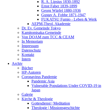
R. A. Lipsius 1830-1892
Ernst Faber 1839-1899
Georg Würfel 1880-1936
Gustav A. Fobbe 1871-1947
FUKATSU Fumio - Leben & Werk
AEPM-Theol. Akademie
Dt. Ev. Gemeinde Tokyo
Kamitomisaka-Gemeinde
Von DOAM zum TCC & CEAM
In Memoriam
Impressum
Datenschutz
Kontakt
Intern
Archiv
Bücher
HP-Autoren
Coronavirus Pandemie
Pandemic Asia
Vulnerable Populations Under COVID-19 in
Japan
Galerie
Kirche & Theologie
Gottesdienst | Meditation
Theologie | Missionsgeschichte