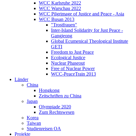
WCC Karlsruhe 2022
WCC Warschau 2022
WCC Pilgrimage of Justice and Peace - Asia
WCC Busan 2013
"Trostfrauen"
Inter-Island Solidarity for Just Peace -
Gangjeong
Global Ecumenical Theological Institute
GETI
Freedom to Just Peace
Ecological Justice
Nuclear Phaseout
Free of Nuclear Power
WCC-PeaceTrain 2013
Länder
China
Hongkong
Zeitschriften zu China
Japan
Olympiade 2020
Zum Rechtswesen
Korea
Taiwan
Studienreisen OA
Projekte