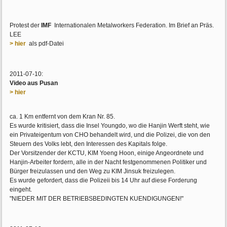
Protest der
IMF
Internationalen Metalworkers Federation. Im Brief an Präs.
LEE
> hier
als pdf-Datei
2011-07-10:
Video aus Pusan
> hier
ca. 1 Km entfernt von dem Kran Nr. 85.
Es wurde kritisiert, dass die Insel Youngdo, wo die Hanjin Werft steht, wie
ein Privateigentum von CHO behandelt wird, und die Polizei, die von den
Steuern des Volks lebt, den Interessen des Kapitals folge.
Der Vorsitzender der KCTU, KIM Yoeng Hoon, einige Angeordnete und
Hanjin-Arbeiter fordern, alle in der Nacht festgenommenen Politiker und
Bürger freizulassen und den Weg zu KIM Jinsuk freizulegen.
Es wurde gefordert, dass die Polizeii bis 14 Uhr auf diese Forderung
eingeht.
"NIEDER MIT DER BETRIEBSBEDINGTEN KUENDIGUNGEN!"