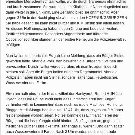
ehemalige Menschenrechtsanwältin, wurde durch Tränengas ohnmächtig
und brach zusammen. Sie wurde in eine Klinik in der Nähe eingeliefert und
dann weiter in die Uniklinik. Eine Zeit lang blieb sie ohnmächtig. Aber
gegen 3 Uhr in der Nacht ging sie wieder zu den HOFFNUNGSBÜRGERN.
Sie habe gesagt: sie kann nicht Bürger und KIM Jinsuk dort allein lassen.
An diesem Hoffnungszug haben neben Chung und Lee noch weitere
Politiker teilgenommen. Besonders Abgeordnete und führende
Oppositionspolitiker standen an der ersten Reihe, um die Polizeigewalt zu
mäßigen.
Man twittert und berichtet. Es gab keine Meldung, dass ein Bürger Steine
geworfen hätte. Aber die Polizisten bewarfen die Bürger mit Steinen und
provozierten. Durch Twitter wurde beraten, ob man trotzdem friedlich
bleiben soll. Aber die Bürger hatten nur ihren Regenmantel. Aber die
Polizisten haben nicht nur Steine, sondern Tränengas, Feuerlöscher,
Wasserwerfer und Farbe.
Etwa um halb eins in der Nacht twittert der Hankyoreh-Report HUH Jae-
Hyeon, dass die Polizei nicht mehr das Einmarschieren der Bürger
verhinder will. Er kommentiert dazu noch: es ist die Macht der Hoffnung.
Blogger MediaMongu berichtet um 12.47 Uhr, dass insgesamt 8 Männer
festgenommen worden seien. Polizei konnte das Einmarschieren der
Bürger auf die Insel Yongdo nicht hindern. Sie fing aber an, gegen die
friedlichen Bürger Flüssigkeit mit Tränengas zu werfen. Und dann später
auch Wasserwerfer mit Farbe. Nach 3 Uhr wurden noch mehr Leute