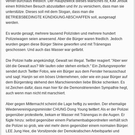
verlief durchaus friedlich. Der Hauptzweck dieses Marsches ist, KIM Jinsuk
einen fröhlichen Besuch abzustatten und ihr zu versichern, dass man sie
unterstütze. Dieses soll mit dem Slogan, dass man die
BETRIEBSBEDINGTE KÜNDIGUNG ABSCHAFFEN soll, ausgesagt
werden.
Es wurde gesagt, mehrere tausend Polizisten und mehrere hundert
Polizeiwagen seien anwesend. Aber die Bürger waren friedlich. Jedoch
wurden gegen diese Bürger Steine geworfen und mit Tränengas
geschossen. Und auch das Wasser war gefärbt.
Die Polizei hatte angekündigt, Gewalt sei illegal. Twitter reagiert: "Aber wer
übt die Gewalt aus? Wir laufen oder stehen einfach." Ein Zeitungsreporter
sendet durch Twitter Fotos, wie ein Bürger aus dem Fenster herausschaut
und sagt: Hanjin sei ein böses Unternehmen, oder wie ein paar Bürger auf
dem Bürgersteig stehend den Marschierenden liebe Blicke schenken. Es
ist Zeichen dafür, dass man hier für die Demonstrierenden Sympathie hegt,
auch wenn man nicht mit marschiert.
Aber gegen Mitternacht scheint die Lage heftig zu werden. Der ehemalige
Wiedervereinigungsminister CHUNG Dong Young twittert: Als er der Polizei
gegenüber protestierte, bekam er Wasser mit Tränengas in die Augen. Er
fügte hinzu: selbst gegenüber einem Parlamentsabgeordneten verhält sich
die Polizei so grob, wie viel mehr denn gegenüber einem normalen Bürger.
LEE Jung Hee, die Vorsitzende der Demokratischen Arbeitspartei und