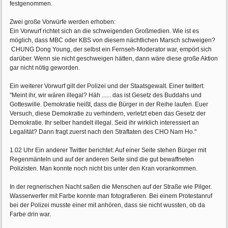
festgenommen.
Zwei große Vorwürfe werden erhoben:
Ein Vorwurf richtet sich an die schweigenden Großmedien. Wie ist es
möglich, dass MBC oder KBS von diesem nächtlichen Marsch schweigen?
CHUNG Dong Young, der selbst ein Fernseh-Moderator war, empört sich
darüber. Wenn sie nicht geschweigen hätten, dann wäre diese große Aktion
gar nicht nötig geworden.
Ein weiterer Vorwurf gilt der Polizei und der Staatsgewalt. Einer twittert:
"Meint ihr, wir wären illegal? Häh ...... das ist Gesetz des Buddahs und
Gotteswille. Demokratie heißt, dass die Bürger in der Reihe laufen. Euer
Versuch, diese Demokratie zu verhindern, verletzt eben das Gesetz der
Demokratie. Ihr selber handelt illegal. Seid ihr wirklich interessiert an
Legalität? Dann fragt zuerst nach den Straftaten des CHO Nam Ho."
1.02 Uhr Ein anderer Twitter berichtet: Auf einer Seite stehen Bürger mit
Regenmänteln und auf der anderen Seite sind die gut bewaffneten
Polizisten. Man konnte noch nicht bis unter den Kran vorankommen.
In der regnerischen Nacht saßen die Menschen auf der Straße wie Pilger.
Wasserwerfer mit Farbe konnte man fotografieren. Bei einem Protestanruf
bei der Polizei musste einer mit anhören, dass sie nicht wussten, ob da
Farbe drin war.