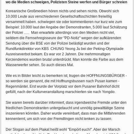
wo die Medien schweigen, Polizisten Steine werfen und Bürger schreien
Koreanische Großmedien hören nichts und sehen nichts. Obwohl sich
10.000 Leute aus verschiedenen Gesellschaftsschichten freiwillig
versammelt haben. schwiegen sie oder kommentieren nur kurz wie zum
Beispiel: 10.000 laut der Angabe der Demonstranten, 5.000 laut Schätzung
der Polizei ...... Man erwartete allerdings von den Medien nicht viel,
seitdem die Fernsehregisseure der "PD-Notiz" wegen der aufklärenden
Sendung über die BSE von der Polizei belästigt wurden und der
Rundfunkdirektor von KBS CHUNG Yeong Ju bei der Peking-Olympiade
Ausreiseverbot bekam. Es war vor 2 Jahren. Die mehrmonatigen
Kerzendemos wurden brutal unterdrückt. Man konnte die Farbe aus dem
Wasserwerfer sehen. So auch dieses Mal.
Wie es in Bilder leicht zu bemerken ist, trugen die HOFFNUNGSBÜRGER -
so werden sie genannt, die mit Hoffnungsbussen nach Pusan kamen -
Regenmäntel. Erst wurde der Vorplatz vor dem Pusaner Bahnhof dicht
gefüllt, nach der Kulturveranstaltung marschierten sie nach Yongdo.
Sie waren bereits darüber informiert, dass irgendwelche Fremde unter den
friedlichen Demonstranten untergetaucht und unnötig gewalttätige Szene
inszenieren könnten. Daher wurde vereinbart, dass man die Mitfahrenden
kennenlernt, um sich von der Fremdlingen nicht lenken zu lassen.
Der Slogan auf dem Plakat heißt wohl "Empört euch!". Aber der Marsch