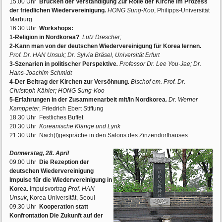
15.00 Uhr
Brücken der Verständigung Zur Rolle der Kirche im Prozess
der friedlichen Wiedervereinigung
.
HONG Sung-Koo
, Philipps-Universität
Marburg
16.30 Uhr
Workshops:
1-Religion in Nordkorea?
Lutz Drescher;
2-Kann man von der deutschen Wiedervereinigung für Korea lernen
.
Prof. Dr. HAN Unsuk; Dr. Sylvia Bräsel, Universität Erfurt
3-Szenarien in politischer Perspektive
.
Professor Dr. Lee You-Jae; Dr.
Hans-Joachim Schmidt
4-Der Beitrag der Kirchen zur Versöhnung
.
Bischof em. Prof. Dr.
Christoph Kähler; HONG Sung-Koo
5-Erfahrungen in der Zusammenarbeit mit/in Nordkorea
.
Dr. Werner
Kamppeter
, Friedrich Ebert Stiftung
18.30 Uhr Festliches Buffet
20.30 Uhr
Koreanische Klänge und Lyrik
21.30 Uhr Nach(t)gespräche in den Salons des Zinzendorfhauses
Donnerstag, 28. April
09.00 Uhr
Die Rezeption der
deutschen Wiedervereinigung
Impulse für die Wiedervereinigung in
Korea.
Impulsvortrag
Prof. HAN
Unsuk
, Korea Universität, Seoul
09.30 Uhr
Kooperation statt
Konfrontation Die Zukunft auf der