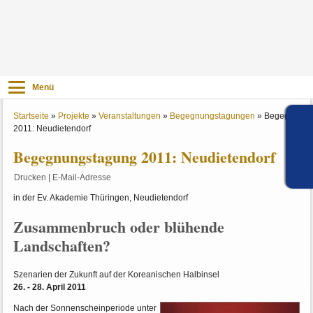
Menü
Startseite
»
Projekte
»
Veranstaltungen
»
Begegnungstagungen
»
Begegnungs
2011: Neudietendorf
Begegnungstagung 2011: Neudietendorf
Drucken
|
E-Mail-Adresse
in der Ev. Akademie Thüringen, Neudietendorf
Zusammenbruch oder blühende
Landschaften?
Szenarien der Zukunft auf der Koreanischen Halbinsel
26. - 28. April 2011
Nach der Sonnenscheinperiode unter