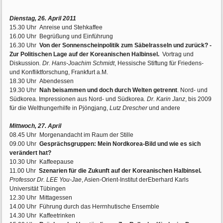
Dienstag, 26. April 2011
15.30 Uhr
Anreise und Stehkaffee
16.00 Uhr Begrüßung und Einführung
16.30 Uhr
Von der Sonnenscheinpolitik zum Säbelrasseln und zurück? -
Zur Politischen Lage auf der Koreanischen Halbinsel.
Vortrag und
Diskussion
. Dr. Hans-Joachim Schmidt
, Hessische Stiftung für Friedens-
und Kon­flikt­for­schung, Frankfurt a.M.
18.30 Uhr Abendessen
19.30 Uhr
Nah beisammen und doch durch Welten getrennt
. Nord- und
Südkorea. Impressionen aus Nord- und Südkorea
. Dr. Karin Janz
, bis 2009
für die Welthungerhilfe in Pjöngjang,
Lutz Drescher
und andere
Mittwoch, 27. April
08.45 Uhr Morgenandacht im Raum der Stille
09.00 Uhr
Gesprächsgruppen: Mein Nordkorea-Bild und wie es sich
verändert hat?
10.30 Uhr Kaffeepause
11.00 Uhr
Szenarien für die Zukunft auf der Koreanischen Halbinsel
.
Professor Dr. LEE You-Jae
, Asien-Orient-Institut derEberhard Karls
Universität Tübingen
12.30 Uhr Mittagessen
14.00 Uhr Führung durch das Herrnhutische Ensemble
14.30 Uhr Kaffeetrinken