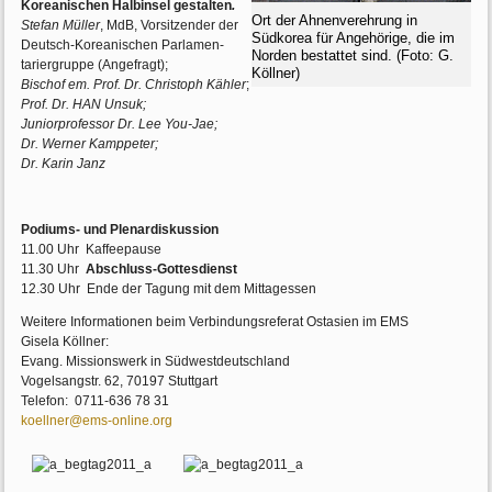
Koreanischen Halbinsel gestalten
.
Ort der Ahnenverehrung in
Stefan Müller
, MdB, Vorsitzender der
Südkorea für Angehörige, die im
Deutsch-Koreanischen Parlamen­
Norden bestattet sind. (Foto: G.
tarier­gruppe (Angefragt);
Köllner)
Bischof em. Prof. Dr. Christoph Kähler
;
Prof. Dr. HAN Unsuk;
Juniorprofessor Dr. Lee You-Jae;
Dr. Werner Kamppeter;
Dr. Karin Janz
Podiums- und Plenardiskussion
11.00 Uhr Kaffeepause
11.30 Uhr
Abschluss-Gottesdienst
12.30 Uhr Ende der Tagung mit dem Mittagessen
Weitere Informationen beim Verbindungsreferat Ostasien im EMS
Gisela Köllner:
Evang. Missionswerk in Südwestdeutschland
Vogelsangstr. 62, 70197 Stuttgart
Telefon: 0711-636 78 31
koellner@ems-online.org