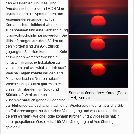
den Präsidenten KIM Dae Jung
(Friedensnobelpreis) und ROH Moo-
Hyung haben die Spannungen und
Auseinandersetzungen auf der
Koreanischen Halbinsel wieder
zugenommen und eine Verständigung
ist unwahrscheinlicher geworden. Die
Hilfslieferungen aus dem Süden an
den Norden sind um 95% zurück
gegangen. Soll Nordkorea in die Knie
gezwungen werden? Wie ist die
jüngste militärische Eskalation zu
verstehen und wie wirkt sie sich aus?
Welche Folgen könnte der geplante
Machtwechsel im Norden haben?
Welche Perspektiven gibt es unter
diesen Umständen für Nord- und
Sonnenaufgang über Korea (Foto:
Südkorea? Wird es einen
LHH, Korea)
Zusammenbrauch geben? Oder sind
gar blühende Landschaften nach einer Wiedervereinigung möglich? Gibt
es Entsprechungen zur deutschen Vereinigung und was kann aus ihr
gelernt werden? Welche Rolle können Kirchen und Zivilgesellschaft in
einer gespaltenen Gesellschaft für Verständigung und Versöhnung
spielen?