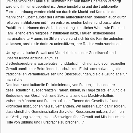
um das Wohl der Familie zu kümmern hat, von ihrem Ehemann versorgt
wird und ihm untergeordnet ist. Diese Einstellung und die traditionelle
Familienordnung werden nicht nur durch die Macht und Kontrolle der
männlichen Oberhäupter der Familie aufrechterhalten, sondern auch durch
religiöse Institutionen mit ihren entsprechenden Lehren und pastoralen
Praktiken. Im Namen der Aufrechterhaltung christlicher Werte wie Ehe und
Familie tendieren religiöse Institutionen dazu, Frauen, insbesondere
marginalisierte Frauen, im Stillen leiden und sich für die Familie aufopfern
zu lassen, anstatt sie darin zu unterstützen, ihre Rechte wahrzunehmen.
Um systematische Gewalt und Vorurteile in unserer Gesellschaft und
unserer Kirche abzubauen,muss
dieSeelsorgebreiterausgelegtseinunddarfsichnichtnur aufdievon sexueller
Gewalt unmittelbar Betroffenen beschränken. Es ist auch notwendig, die
traditionellen Verhaltensweisen und Überzeugungen, die die Grundlage für
männliche
Dominanz und kulturelle Diskriminierung von Frauen, insbesondere
gesellschaftlich ausgegrenzten Frauen, bilden, in Frage zu stellen, und die
Bedeutung von Geschlecht und Sexualität und das Machtverhältnis
zwischen Männern und Frauen auf allen Ebenen der Gesellschaft und
kirchlicher Institutionen neu zu verhandeln. Wir müssen auch dafiir sorgen,
dass christliche Gemeinschaften die vielen Ressourcen nutzen, die ihnen
zur Verfiigung stehen, um das Schweigen über Gewalt und Missbrauch mit
Hilfe von Bildung und Fürsprache zu brechen. ..."