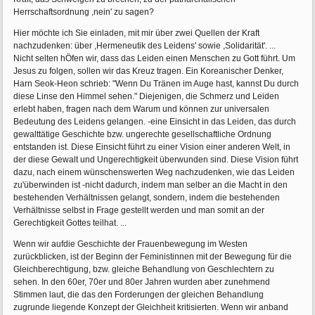
Herrschaftsordnung ,nein' zu sagen?
Hier möchte ich Sie einladen, mit mir über zwei Quellen der Kraft
nachzudenken: über ,Hermeneutik des Leidens' sowie ,Solidarität'. ...
Nicht selten hÖfen wir, dass das Leiden einen Menschen zu Gott führt. Um
Jesus zu folgen, sollen wir das Kreuz tragen. Ein Koreanischer Denker,
Harn Seok-Heon schrieb: "Wenn Du Tränen im Auge hast, kannst Du durch
diese Linse den Himmel sehen." Diejenigen, die Schmerz und Leiden
erlebt haben, fragen nach dem Warum und können zur universalen
Bedeutung des Leidens gelangen. -eine Einsicht in das Leiden, das durch
gewalttätige Geschichte bzw. ungerechte gesellschaftliche Ordnung
entstanden ist. Diese Einsicht führt zu einer Vision einer anderen Welt, in
der diese Gewalt und Ungerechtigkeit überwunden sind. Diese Vision führt
dazu, nach einem wünschenswerten Weg nachzudenken, wie das Leiden
zu'überwinden ist -nicht dadurch, indem man selber an die Macht in den
bestehenden Verhältnissen gelangt, sondern, indem die bestehenden
Verhältnisse selbst in Frage gestellt werden und man somit an der
Gerechtigkeit Gottes teilhat. ...
Wenn wir aufdie Geschichte der Frauenbewegung im Westen
zurückblicken, ist der Beginn der Feministinnen mit der Bewegung für die
Gleichberechtigung, bzw. gleiche Behandlung von Geschlechtern zu
sehen. In den 60er, 70er und 80er Jahren wurden aber zunehmend
Stimmen laut, die das den Forderungen der gleichen Behandlung
zugrunde liegende Konzept der Gleichheit kritisierten. Wenn wir anband