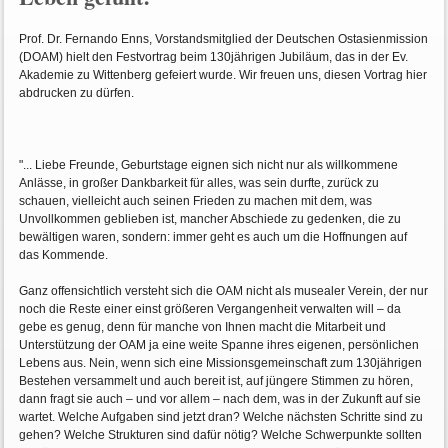
Prof. Dr. Fernando Enns, Vorstandsmitglied der Deutschen Ostasienmission
(DOAM) hielt den Festvortrag beim 130jährigen Jubiläum, das in der Ev.
Akademie zu Wittenberg gefeiert wurde. Wir freuen uns, diesen Vortrag hier
abdrucken zu dürfen.
"... Liebe Freunde, Geburtstage eignen sich nicht nur als willkommene
Anlässe, in großer Dankbarkeit für alles, was sein durfte, zurück zu
schauen, vielleicht auch seinen Frieden zu machen mit dem, was
Unvollkommen geblieben ist, mancher Abschiede zu gedenken, die zu
bewältigen waren, sondern: immer geht es auch um die Hoffnungen auf
das Kommende.
Ganz offensichtlich versteht sich die OAM nicht als musealer Verein, der nur
noch die Reste einer einst größeren Vergangenheit verwalten will – da
gebe es genug, denn für manche von Ihnen macht die Mitarbeit und
Unterstützung der OAM ja eine weite Spanne ihres eigenen, persönlichen
Lebens aus. Nein, wenn sich eine Missionsgemeinschaft zum 130jährigen
Bestehen versammelt und auch bereit ist, auf jüngere Stimmen zu hören,
dann fragt sie auch – und vor allem – nach dem, was in der Zukunft auf sie
wartet. Welche Aufgaben sind jetzt dran? Welche nächsten Schritte sind zu
gehen? Welche Strukturen sind dafür nötig? Welche Schwerpunkte sollten