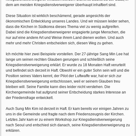
dem am meisten Kriegsdienstverweigerer überhaupt inhaftiert sind.
Diese Situation ist wirklich beschämend, gerade angesichts der
ökonomischen Entwicklung unseres Landes. Und wir müssen leider sehen,
dass die Kirchen in Südkorea dieses Thema viel zu wenig aufgreifen.
Dabei sind die Kriegsdienstverweigerer engagierte junge Menschen, die
nur auf eine andere Art und Weise ihrem Land dienen wollen. Und auch
mehr und mehr Christen entscheiden sich, diesen Weg zu gehen.
Ich möchte hier zwei Beispiele vorstellen. Der 27-jährige Sang Min Lee hat
lange um seinen rechten Glauben gerungen und schließlich seine
Kriegsdienstverweigerung erklärt. Er wurde zu 18 Monaten Haft verurteilt
und befindet sich derzeit in Haft. Obwohl er ein guter Sohn sein will und die
Position seines Vaters kennt, der Pilot der Luftwaffe war, hat er sich zur
Kriegsdienstverweigerung entschlossen, weil er seinem Glauben treu
bleiben will. Seine Familie kann dies leider nicht verstehen. Die
Kirchengemeinde hat aufgrund seiner Entscheidung starkes Interesse an
der Friedensfrage entwickelt.
Auch Sung Min Kim ist derzeit in Haft. Er kam bereits vor einigen Jahren zu
uns in die Gemeinde und fragte nach dem Friedenszeugnis der Kirchen.
Letztes Jahr kam er zu einem Workshop zur Kriegsdienstverweigerung
nach Seoul und entschied sich danach, seine Kriegsdienstverweigerung zu
erklären.