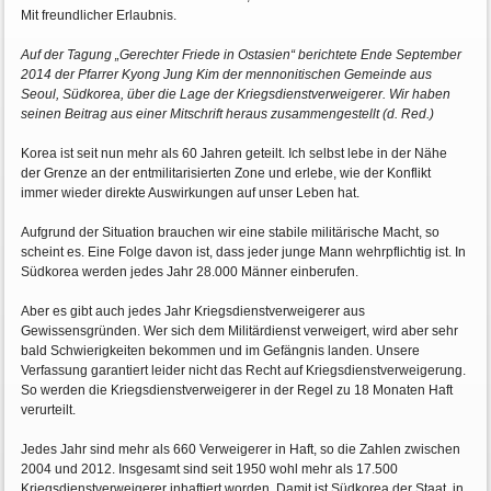
Mit freundlicher Erlaubnis.
Auf der Tagung „Gerechter Friede in Ostasien“ berichtete Ende September
2014 der Pfarrer Kyong Jung Kim der mennonitischen Gemeinde aus
Seoul, Südkorea, über die Lage der Kriegsdienstverweigerer. Wir haben
seinen Beitrag aus einer Mitschrift heraus zusammengestellt (d. Red.)
Korea ist seit nun mehr als 60 Jahren geteilt. Ich selbst lebe in der Nähe
der Grenze an der entmilitarisierten Zone und erlebe, wie der Konflikt
immer wieder direkte Auswirkungen auf unser Leben hat.
Aufgrund der Situation brauchen wir eine stabile militärische Macht, so
scheint es. Eine Folge davon ist, dass jeder junge Mann wehrpflichtig ist. In
Südkorea werden jedes Jahr 28.000 Männer einberufen.
Aber es gibt auch jedes Jahr Kriegsdienstverweigerer aus
Gewissensgründen. Wer sich dem Militärdienst verweigert, wird aber sehr
bald Schwierigkeiten bekommen und im Gefängnis landen. Unsere
Verfassung garantiert leider nicht das Recht auf Kriegsdienstverweigerung.
So werden die Kriegsdienstverweigerer in der Regel zu 18 Monaten Haft
verurteilt.
Jedes Jahr sind mehr als 660 Verweigerer in Haft, so die Zahlen zwischen
2004 und 2012. Insgesamt sind seit 1950 wohl mehr als 17.500
Kriegsdienstverweigerer inhaftiert worden. Damit ist Südkorea der Staat, in