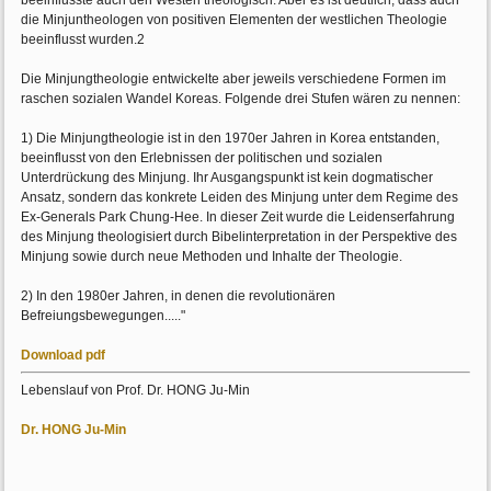
beeinflusste auch den Westen theologisch. Aber es ist deutlich, dass auch
die Minjuntheologen von positiven Elementen der westlichen Theologie
beeinflusst wurden.2
Die Minjungtheologie entwickelte aber jeweils verschiedene Formen im
raschen sozialen Wandel Koreas. Folgende drei Stufen wären zu nennen:
1) Die Minjungtheologie ist in den 1970er Jahren in Korea entstanden,
beeinflusst von den Erlebnissen der politischen und sozialen
Unterdrückung des Minjung. Ihr Ausgangspunkt ist kein dogmatischer
Ansatz, sondern das konkrete Leiden des Minjung unter dem Regime des
Ex-Generals Park Chung-Hee. In dieser Zeit wurde die Leidenserfahrung
des Minjung theologisiert durch Bibelinterpretation in der Perspektive des
Minjung sowie durch neue Methoden und Inhalte der Theologie.
2) In den 1980er Jahren, in denen die revolutionären
Befreiungsbewegungen....."
Download pdf
Lebenslauf von Prof. Dr. HONG Ju-Min
Dr. HONG Ju-Min