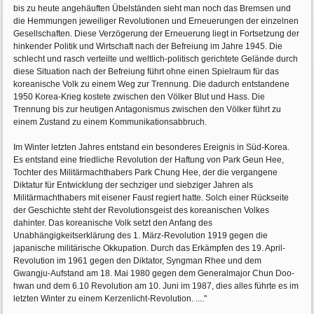
bis zu heute angehäuften Übelständen sieht man noch das Bremsen und
die Hemmungen jeweiliger Revolutionen und Erneuerungen der einzelnen
Gesellschaften. Diese Verzögerung der Erneuerung liegt in Fortsetzung der
hinkender Politik und Wirtschaft nach der Befreiung im Jahre 1945. Die
schlecht und rasch verteilte und weltlich-politisch gerichtete Gelände durch
diese Situation nach der Befreiung führt ohne einen Spielraum für das
koreanische Volk zu einem Weg zur Trennung. Die dadurch entstandene
1950 Korea-Krieg kostete zwischen den Völker Blut und Hass. Die
Trennung bis zur heutigen Antagonismus zwischen den Völker führt zu
einem Zustand zu einem Kommunikationsabbruch.
Im Winter letzten Jahres entstand ein besonderes Ereignis in Süd-Korea.
Es entstand eine friedliche Revolution der Haftung von Park Geun Hee,
Tochter des Militärmachthabers Park Chung Hee, der die vergangene
Diktatur für Entwicklung der sechziger und siebziger Jahren als
Militärmachthabers mit eisener Faust regiert hatte. Solch einer Rückseite
der Geschichte steht der Revolutionsgeist des koreanischen Volkes
dahinter. Das koreanische Volk setzt den Anfang des
Unabhängigkeitserklärung des 1. März-Revolution 1919 gegen die
japanische militärische Okkupation. Durch das Erkämpfen des 19. April-
Revolution im 1961 gegen den Diktator, Syngman Rhee und dem
Gwangju-Aufstand am 18. Mai 1980 gegen dem Generalmajor Chun Doo-
hwan und dem 6.10 Revolution am 10. Juni im 1987, dies alles führte es im
letzten Winter zu einem Kerzenlicht-Revolution. ...."