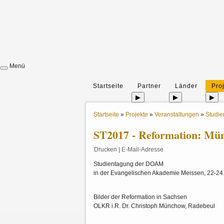
Menü
Startseite
Partner
Länder
Pro
▶
▶
▶
Startseite
»
Projekte
»
Veranstaltungen
»
Studi
ST2017 - Reformation: Mü
Drucken
|
E-Mail-Adresse
Studientagung der DOAM
in der Evangelischen Akademie Meissen, 22-24
Bilder der Reformation in Sachsen
OLKR i.R. Dr. Christoph Münchow, Radebeul