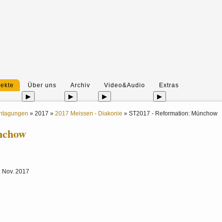
jekte
Über uns
Archiv
Video&Audio
Extras
▶
▶
▶
▶
entagungen
»
2017
»
2017 Meissen - Diakonie
»
ST2017 - Reformation: Münchow
nchow
. Nov. 2017