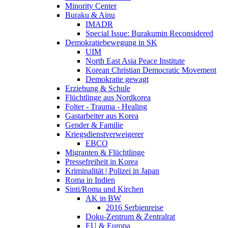
Minority Center
Buraku & Ainu
IMADR
Special Issue: Burakumin Reconsidered
Demokratiebewegung in SK
UIM
North East Asia Peace Institute
Korean Christian Democratic Movement
Demokratie gewagt
Erziehung & Schule
Flüchtlinge aus Nordkorea
Folter - Trauma - Healing
Gastarbeiter aus Korea
Gender & Familie
Kriegsdienstverweigerer
EBCO
Migranten & Flüchtlinge
Pressefreiheit in Korea
Kriminalität | Polizei in Japan
Roma in Indien
Sinti/Roma und Kirchen
AK in BW
2016 Serbienreise
Doku-Zentrum & Zentralrat
EU & Europa