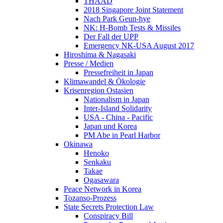
THAAD
2018 Singapore Joint Statement
Nach Park Geun-hye
NK: H-Bomb Tests & Missiles
Der Fall der UPP
Emergency NK-USA August 2017
Hiroshima & Nagasaki
Presse / Medien
Pressefreiheit in Japan
Klimawandel & Ökologie
Krisenregion Ostasien
Nationalism in Japan
Inter-Island Solidarity
USA - China - Pacific
Japan und Korea
PM Abe in Pearl Harbor
Okinawa
Henoko
Senkaku
Takae
Ogasawara
Peace Network in Korea
Tozanso-Prozess
State Secrets Protection Law
Conspiracy Bill