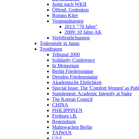
Justiz nach WKII
Öffentl. Gedenken
Romno Kher
Veranstaltungen
2013: "70 Jahre"
2009: 10 Jahre AK
Veröffentlichungen
Todesstrafe in Japan
Trostfrauen
Tribunal 2000
Solidarity Conference
In Memoriam
Berlin Friedensstatue
Dresden Friedensstatue
Akademische Ehrlichkeit
Special Issue: The 'Comfort Women' as Publ
Supplement: Academic Integrity at Stake
The Korean Council
CHINA
PHILIPPINEN
Freiburg i.B.
Regensburg
Mahnwachen Berlin
TAIWAN
USA