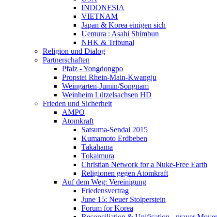
INDONESIA
VIETNAM
Japan & Korea einigen sich
Uemura : Asahi Shimbun
NHK & Tribunal
Religion und Dialog
Partnerschaften
Pfalz - Yongdongpo
Propstei Rhein-Main-Kwangju
Weingarten-Jumin/Songnam
Weinheim Lützelsachsen HD
Frieden und Sicherheit
AMPO
Atomkraft
Satsuma-Sendai 2015
Kumamoto Erdbeben
Takahama
Tokaimura
Christian Network for a Nuke-Free Earth
Religionen gegen Atomkraft
Auf dem Weg: Vereinigung
Friedensvertrag
June 15: Neuer Stolperstein
Forum for Korea
Reconciliation & Unification - prayer Mov