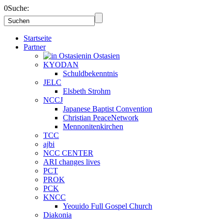
0
Suche:
Startseite
Partner
in Ostasien
KYODAN
Schuldbekenntnis
JELC
Elsbeth Strohm
NCCJ
Japanese Baptist Convention
Christian PeaceNetwork
Mennonitenkirchen
TCC
ajbi
NCC CENTER
ARI changes lives
PCT
PROK
PCK
KNCC
Yeouido Full Gospel Church
Diakonia