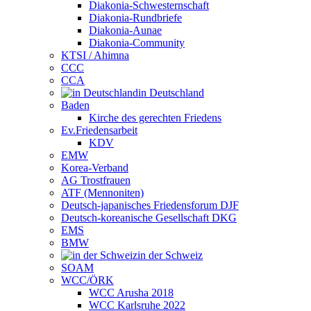
Diakonia-Schwesternschaft
Diakonia-Rundbriefe
Diakonia-Aunae
Diakonia-Community
KTSI / Ahimna
CCC
CCA
in Deutschland
Baden
Kirche des gerechten Friedens
Ev.Friedensarbeit
KDV
EMW
Korea-Verband
AG Trostfrauen
ATF (Mennoniten)
Deutsch-japanisches Friedensforum DJF
Deutsch-koreanische Gesellschaft DKG
EMS
BMW
in der Schweiz
SOAM
WCC/ÖRK
WCC Arusha 2018
WCC Karlsruhe 2022