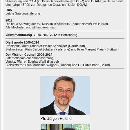
Vereinigung von OAM (im Bereich der ehemaligen DDR) und DOAM (im Bereich der
ehemaligen BRD) zur Deutschen Ostasienmission DOAM.
2007
Letzte Satzungänderung
2012
Die neue Satzung der Ev. Mission in Solidarität (neuer Name!) tritt in Kraft.
Alle Mitglieder sind stimmberechtigt.
Vollversammlung
7.-10. Nov.
2012
in Herrenberg
Die Synode
2009-2014
Präsident: Oberkirchenrat Walter Schneider (Darmstadt)
Stellvertreter: Pfrin Bärbel Schäfer (Karlsruhe) und Frau Margret Maier (Stuttgart)
Der Mission Council
2009-2014
(internationale Zusammensetzung)
Vorsitz: Pfarrer Eberhard Will (Kassel)
Stellvertreter: Pfrin Marianne Wagner (Landau) und Dr. Habib Badr (Beirut)
Pfr. Jürgen Reichel