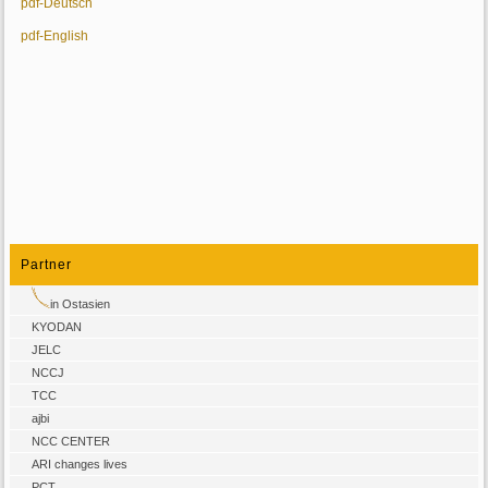
pdf-Deutsch
pdf-English
Partner
in Ostasien
KYODAN
JELC
NCCJ
TCC
ajbi
NCC CENTER
ARI changes lives
PCT