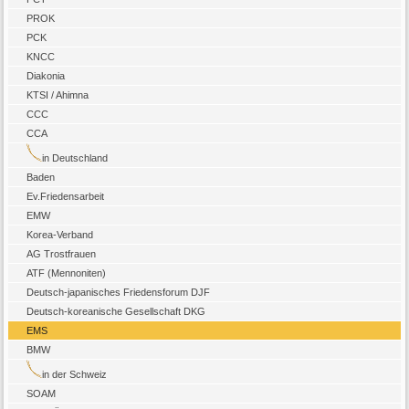
PROK
PCK
KNCC
Diakonia
KTSI / Ahimna
CCC
CCA
in Deutschland
Baden
Ev.Friedensarbeit
EMW
Korea-Verband
AG Trostfrauen
ATF (Mennoniten)
Deutsch-japanisches Friedensforum DJF
Deutsch-koreanische Gesellschaft DKG
EMS
BMW
in der Schweiz
SOAM