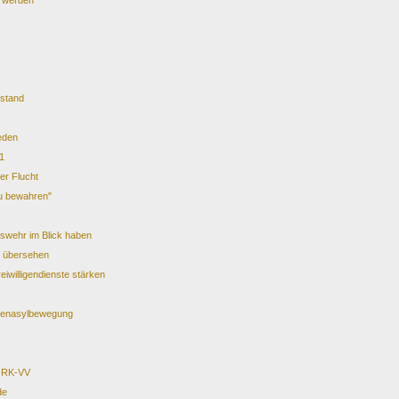
n werden
rstand
ieden
1
er Flucht
zu bewahren"
eswehr im Blick haben
n übersehen
iwilligendienste stärken
rchenasylbewegung
 ÖRK-VV
de