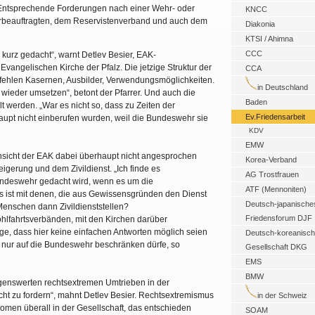
 Entsprechende Forderungen nach einer Wehr- oder
KNCC
hrbeauftragten, dem Reservistenverband und auch dem
Diakonia
KTSI / Ahimna
CCC
u kurz gedacht“, warnt Detlev Besier, EAK-
Evangelischen Kirche der Pfalz. Die jetzige Struktur der
CCA
fehlen Kasernen, Ausbilder, Verwendungsmöglichkeiten.
in Deutschland
ieder umsetzen“, betont der Pfarrer. Und auch die
Baden
 werden. „War es nicht so, dass zu Zeiten der
Ev.Friedensarbeit
aupt nicht einberufen wurden, weil die Bundeswehr sie
KDV
EMW
nsicht der EAK dabei überhaupt nicht angesprochen
Korea-Verband
igerung und dem Zivildienst. „Ich finde es
AG Trostfrauen
undeswehr gedacht wird, wenn es um die
ATF (Mennoniten)
s ist mit denen, die aus Gewissensgründen den Dienst
Deutsch-japanische
Menschen dann Zivildienststellen?
Friedensforum DJF
lfahrtsverbänden, mit den Kirchen darüber
eige, dass hier keine einfachen Antworten möglich seien
Deutsch-koreanisc
ht nur auf die Bundeswehr beschränken dürfe, so
Gesellschaft DKG
EMS
BMW
klagenswerten rechtsextremen Umtrieben in der
ht zu fordern“, mahnt Detlev Besier. Rechtsextremismus
in der Schweiz
men überall in der Gesellschaft, das entschieden
SOAM