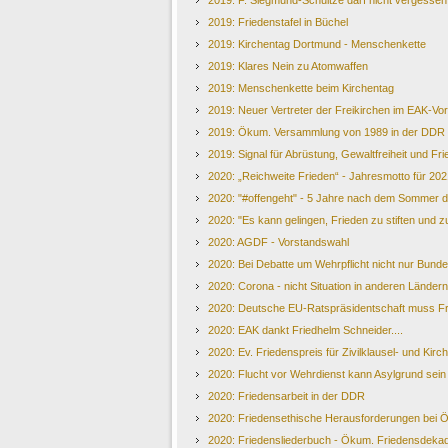
2019: F. Siegmund-Schultze darf nicht vergesse
2019: Friedenstafel in Büchel
2019: Kirchentag Dortmund - Menschenkette
2019: Klares Nein zu Atomwaffen
2019: Menschenkette beim Kirchentag
2019: Neuer Vertreter der Freikirchen im EAK-Vo
2019: Ökum. Versammlung von 1989 in der DDR
2019: Signal für Abrüstung, Gewaltfreiheit und Fr
2020: „Reichweite Frieden“ - Jahresmotto für 202
2020: "#offengeht" - 5 Jahre nach dem Sommer d
2020: "Es kann gelingen, Frieden zu stiften und 
2020: AGDF - Vorstandswahl
2020: Bei Debatte um Wehrpflicht nicht nur Bund
2020: Corona - nicht Situation in anderen Länder
2020: Deutsche EU-Ratspräsidentschaft muss Fre
2020: EAK dankt Friedhelm Schneider....
2020: Ev. Friedenspreis für Zivilklausel- und Ki
2020: Flucht vor Wehrdienst kann Asylgrund sein
2020: Friedensarbeit in der DDR
2020: Friedensethische Herausforderungen bei
2020: Friedensliederbuch - Ökum. Friedensdeka