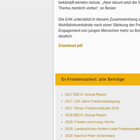
bekämpft werden müsse. „Aber darum jetzt die W
Thema ziemlich vorbei“, so Besier.
Die EAK unterstützt in diesem Zusammenhang a
Wohlfahrtsverbände nach einer Stärkung der Fre
Engagement von jungen Menschen mehr zu förd
deutlich.
Download pdf
Ev.Friedensarbeit: alle Beiträge
2017 EBCO: Annual Report
2017: 125 Jahre Friedensbewegung
2017: Ökum. Friedensdekade 2018
2018 EBCO: Annual Report
2018: Frieden und evang. Kirche
2018: Landeskirchen fordern zivile Friedenspolitik
2018: Nachruf Peter Schicketanz