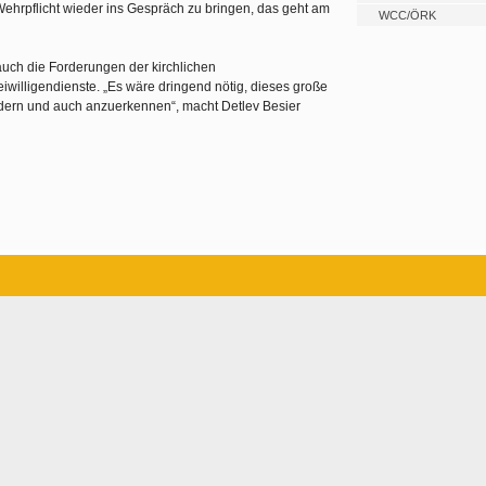
ehrpflicht wieder ins Gespräch zu bringen, das geht am
WCC/ÖRK
uch die Forderungen der kirchlichen
iwilligendienste. „Es wäre dringend nötig, dieses große
ern und auch anzuerkennen“, macht Detlev Besier