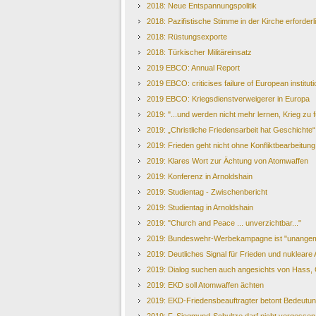
2018: Neue Entspannungspolitik
2018: Pazifistische Stimme in der Kirche erforderl
2018: Rüstungsexporte
2018: Türkischer Militäreinsatz
2019 EBCO: Annual Report
2019 EBCO: criticises failure of European institut
2019 EBCO: Kriegsdienstverweigerer in Europa
2019: "...und werden nicht mehr lernen, Krieg zu 
2019: „Christliche Friedensarbeit hat Geschichte“
2019: Frieden geht nicht ohne Konfliktbearbeitung
2019: Klares Wort zur Ächtung von Atomwaffen
2019: Konferenz in Arnoldshain
2019: Studientag - Zwischenbericht
2019: Studientag in Arnoldshain
2019: "Church and Peace ... unverzichtbar..."
2019: Bundeswehr-Werbekampagne ist "unange
2019: Deutliches Signal für Frieden und nukleare
2019: Dialog suchen auch angesichts von Hass,
2019: EKD soll Atomwaffen ächten
2019: EKD-Friedensbeauftragter betont Bedeutun