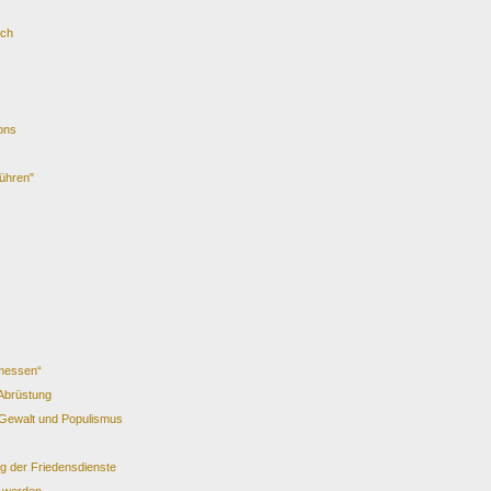
ich
ions
führen"
messen“
 Abrüstung
 Gewalt und Populismus
g der Friedensdienste