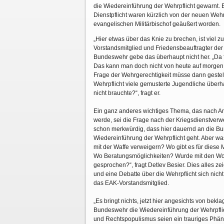
die Wiedereinführung der Wehrpflicht gewarnt.
Dienstpflicht waren kürzlich von der neuen We
evangelischen Militärbischof geäußert worden.
„Hier etwas über das Knie zu brechen, ist viel z
Vorstandsmitglied und Friedensbeauftragter der 
Bundeswehr gebe das überhaupt nicht her. „Da 
Das kann man doch nicht von heute auf morgen w
Frage der Wehrgerechtigkeit müsse dann gestellt
Wehrpflicht viele gemusterte Jugendliche überh
nicht brauchte?“, fragt er.
Ein ganz anderes wichtiges Thema, das nach A
werde, sei die Frage nach der Kriegsdienstverwe
schon merkwürdig, dass hier dauernd an die B
Wiedereinführung der Wehrpflicht geht. Aber wa
mit der Waffe verweigern? Wo gibt es für diese 
Wo Beratungsmöglichkeiten? Wurde mit den Woh
gesprochen?“, fragt Detlev Besier. Dies alles z
und eine Debatte über die Wehrpflicht sich nic
das EAK-Vorstandsmitglied.
„Es bringt nichts, jetzt hier angesichts von be
Bundeswehr die Wiedereinführung der Wehrpflic
und Rechtspopulismus seien ein trauriges Phäno