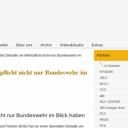
jekte
Über uns
Archiv
Video&Audio
Extras
Bei Debatte um Wehrpflicht nicht nur Bundeswehr im
Partner
in Ostasien
pflicht nicht nur Bundeswehr im
KYODAN
JELC
NCCJ
TCC
ajbi
NCC CENTER
ARI changes lives
PCT
cht nur Bundeswehr im Blick haben
PROK
PCK
nd Frieden (EAK) hat vor einer übereilten Debatte um