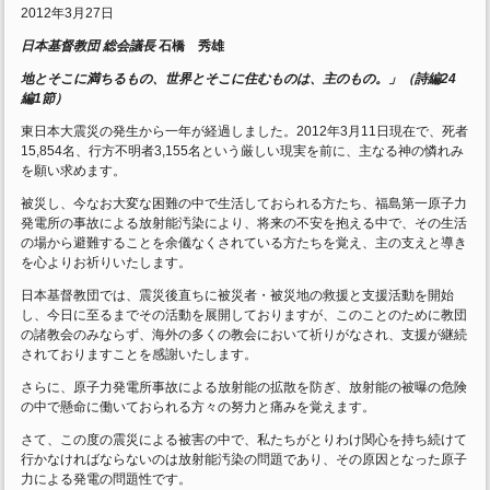
2012年3月27日
日本基督教団 総会議長
石橋 秀雄
地とそこに満ちるもの、世界とそこに住むものは、主のもの。」（詩編24
編1節）
東日本大震災の発生から一年が経過しました。2012年3月11日現在で、死者
15,854名、行方不明者3,155名という厳しい現実を前に、主なる神の憐れみ
を願い求めます。
被災し、今なお大変な困難の中で生活しておられる方たち、福島第一原子力
発電所の事故による放射能汚染により、将来の不安を抱える中で、その生活
の場から避難することを余儀なくされている方たちを覚え、主の支えと導き
を心よりお祈りいたします。
日本基督教団では、震災後直ちに被災者・被災地の救援と支援活動を開始
し、今日に至るまでその活動を展開しておりますが、このことのために教団
の諸教会のみならず、海外の多くの教会において祈りがなされ、支援が継続
されておりますことを感謝いたします。
さらに、原子力発電所事故による放射能の拡散を防ぎ、放射能の被曝の危険
の中で懸命に働いておられる方々の努力と痛みを覚えます。
さて、この度の震災による被害の中で、私たちがとりわけ関心を持ち続けて
行かなければならないのは放射能汚染の問題であり、その原因となった原子
力による発電の問題性です。