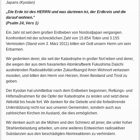
Japans (Kyodan)
„Die Erde ist des HERRN und was darinnen ist, der Erdkreis und die
darauf wohnen."
(Psalm 24, Vers 1)
Ein Jahr ist seit dem großen Erdbeben von Nordostjapan vergangen.
Konfrontiert mit der schrecklichen Zahl von 15.854 Toten und 3.155
Vermissten (Stand vom 3. März 2011) bitten wir Gott unsern Herrn um sein
Erbarmen.
Wir gedenken derer, die seit der Katastrophe in großer Not leben und derer,
die wegen der aus dem havarierten Atomkraftwerk Fukushima Daiichi
austretenden Radioaktivität unter Zukunftsangst ihren Wohnort verlassen
mussten, und bitten den Herrn von Herzen, ihnen Beistand und Trost zu
geben.
Der Kyodan hat unmittelbar nach dem Erdbeben begonnen, Rettungs- und
Hilfsmaßnahmen für die Opfer der Katastrophe zu leisten und setzt diese
Aktivität bis heute fort. Wir danken für die Gebete und die fortwährende
Unterstützung nicht nur aus unseren Gemeinden, sondern auch aus
zahlreichen Kirchen im Ausland, die dies ermöglichen.
Wir denken auch an die Mühen und den Schmerz all jener, die unter hoher
Strahlenbelastung arbeiten, um eine weiteres Entweichen radioaktiver
Substanzen aus den beschädigten Atomreaktoren zu verhindern.