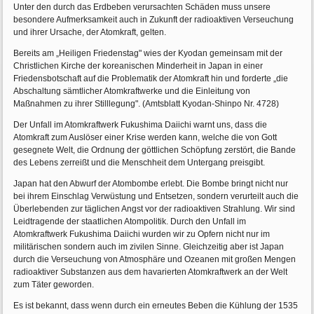
Unter den durch das Erdbeben verursachten Schäden muss unsere
besondere Aufmerksamkeit auch in Zukunft der radioaktiven Verseuchung
und ihrer Ursache, der Atomkraft, gelten.
Bereits am „Heiligen Friedenstag" wies der Kyodan gemeinsam mit der
Christlichen Kirche der koreanischen Minderheit in Japan in einer
Friedensbotschaft auf die Problematik der Atomkraft hin und forderte „die
Abschaltung sämtlicher Atomkraftwerke und die Einleitung von
Maßnahmen zu ihrer Stilllegung". (Amtsblatt Kyodan-Shinpo Nr. 4728)
Der Unfall im Atomkraftwerk Fukushima Daiichi warnt uns, dass die
Atomkraft zum Auslöser einer Krise werden kann, welche die von Gott
gesegnete Welt, die Ordnung der göttlichen Schöpfung zerstört, die Bande
des Lebens zerreißt und die Menschheit dem Untergang preisgibt.
Japan hat den Abwurf der Atombombe erlebt. Die Bombe bringt nicht nur
bei ihrem Einschlag Verwüstung und Entsetzen, sondern verurteilt auch die
Überlebenden zur täglichen Angst vor der radioaktiven Strahlung. Wir sind
Leidtragende der staatlichen Atompolitik. Durch den Unfall im
Atomkraftwerk Fukushima Daiichi wurden wir zu Opfern nicht nur im
militärischen sondern auch im zivilen Sinne. Gleichzeitig aber ist Japan
durch die Verseuchung von Atmosphäre und Ozeanen mit großen Mengen
radioaktiver Substanzen aus dem havarierten Atomkraftwerk an der Welt
zum Täter geworden.
Es ist bekannt, dass wenn durch ein erneutes Beben die Kühlung der 1535