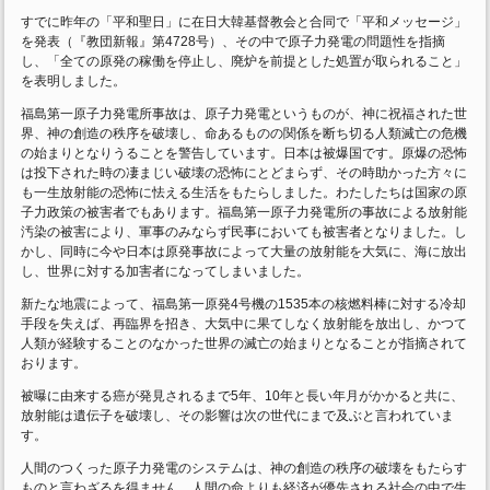
すでに昨年の「平和聖日」に在日大韓基督教会と合同で「平和メッセージ」
を発表（『教団新報』第4728号）、その中で原子力発電の問題性を指摘
し、「全ての原発の稼働を停止し、廃炉を前提とした処置が取られること」
を表明しました。
福島第一原子力発電所事故は、原子力発電というものが、神に祝福された世
界、神の創造の秩序を破壊し、命あるものの関係を断ち切る人類滅亡の危機
の始まりとなりうることを警告しています。日本は被爆国です。原爆の恐怖
は投下された時の凄まじい破壊の恐怖にとどまらず、その時助かった方々に
も一生放射能の恐怖に怯える生活をもたらしました。わたしたちは国家の原
子力政策の被害者でもあります。福島第一原子力発電所の事故による放射能
汚染の被害により、軍事のみならず民事においても被害者となりました。し
かし、同時に今や日本は原発事故によって大量の放射能を大気に、海に放出
し、世界に対する加害者になってしまいました。
新たな地震によって、福島第一原発4号機の1535本の核燃料棒に対する冷却
手段を失えば、再臨界を招き、大気中に果てしなく放射能を放出し、かつて
人類が経験することのなかった世界の滅亡の始まりとなることが指摘されて
おります。
被曝に由来する癌が発見されるまで5年、10年と長い年月がかかると共に、
放射能は遺伝子を破壊し、その影響は次の世代にまで及ぶと言われていま
す。
人間のつくった原子力発電のシステムは、神の創造の秩序の破壊をもたらす
ものと言わざるを得ません。人間の命よりも経済が優先される社会の中で生