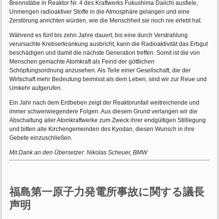
Brennstäbe in Reaktor Nr. 4 des Kraftwerks Fukushima Daiichi ausfiele,
Unmengen radioaktiver Stoffe in die Atmosphäre gelangen und eine
Zerstörung anrichten würden, wie die Menschheit sie noch nie erlebt hat.
Während es fünf bis zehn Jahre dauert, bis eine durch Verstrahlung
verursachte Krebserkrankung ausbricht, kann die Radioaktivität das Erbgut
beschädigen und damit die nächste Generation treffen. Somit ist die von
Menschen gemachte Atomkraft als Feind der göttlichen
Schöpfungsordnung anzusehen. Als Teile einer Gesellschaft, die der
Wirtschaft mehr Bedeutung beimisst als dem Leben, sind wir zur Reue und
Umkehr aufgerufen.
Ein Jahr nach dem Erdbeben zeigt der Reaktorunfall weitreichende und
immer schwerwiegendere Folgen. Aus diesem Grund verlangen wir die
Abschaltung aller Atomkraftwerke zum Zweck ihrer endgültigen Stilllegung
und bitten alle Kirchengemeinden des Kyodan, diesen Wunsch in ihre
Gebete einzuschließen.
Mit Dank an den Übersetzer: Nikolas Scheuer, BMW
福島第一原子力発電所事故に関する議長
声明