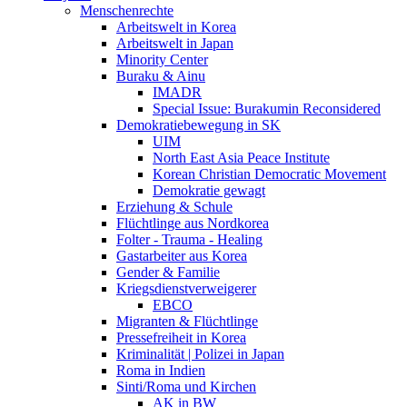
Menschenrechte
Arbeitswelt in Korea
Arbeitswelt in Japan
Minority Center
Buraku & Ainu
IMADR
Special Issue: Burakumin Reconsidered
Demokratiebewegung in SK
UIM
North East Asia Peace Institute
Korean Christian Democratic Movement
Demokratie gewagt
Erziehung & Schule
Flüchtlinge aus Nordkorea
Folter - Trauma - Healing
Gastarbeiter aus Korea
Gender & Familie
Kriegsdienstverweigerer
EBCO
Migranten & Flüchtlinge
Pressefreiheit in Korea
Kriminalität | Polizei in Japan
Roma in Indien
Sinti/Roma und Kirchen
AK in BW