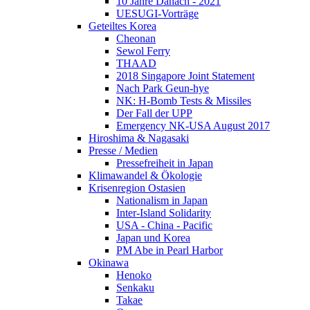
10 Jahre Danach - 2021
UESUGI-Vorträge
Geteiltes Korea
Cheonan
Sewol Ferry
THAAD
2018 Singapore Joint Statement
Nach Park Geun-hye
NK: H-Bomb Tests & Missiles
Der Fall der UPP
Emergency NK-USA August 2017
Hiroshima & Nagasaki
Presse / Medien
Pressefreiheit in Japan
Klimawandel & Ökologie
Krisenregion Ostasien
Nationalism in Japan
Inter-Island Solidarity
USA - China - Pacific
Japan und Korea
PM Abe in Pearl Harbor
Okinawa
Henoko
Senkaku
Takae