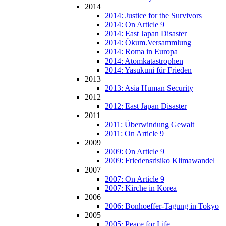
2014
2014: Justice for the Survivors
2014: On Article 9
2014: East Japan Disaster
2014: Ökum.Versammlung
2014: Roma in Europa
2014: Atomkatastrophen
2014: Yasukuni für Frieden
2013
2013: Asia Human Security
2012
2012: East Japan Disaster
2011
2011: Überwindung Gewalt
2011: On Article 9
2009
2009: On Article 9
2009: Friedensrisiko Klimawandel
2007
2007: On Article 9
2007: Kirche in Korea
2006
2006: Bonhoeffer-Tagung in Tokyo
2005
2005: Peace for Life