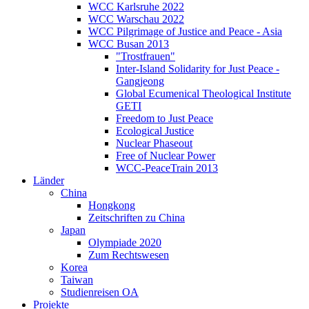
WCC Karlsruhe 2022
WCC Warschau 2022
WCC Pilgrimage of Justice and Peace - Asia
WCC Busan 2013
"Trostfrauen"
Inter-Island Solidarity for Just Peace -
Gangjeong
Global Ecumenical Theological Institute
GETI
Freedom to Just Peace
Ecological Justice
Nuclear Phaseout
Free of Nuclear Power
WCC-PeaceTrain 2013
Länder
China
Hongkong
Zeitschriften zu China
Japan
Olympiade 2020
Zum Rechtswesen
Korea
Taiwan
Studienreisen OA
Projekte