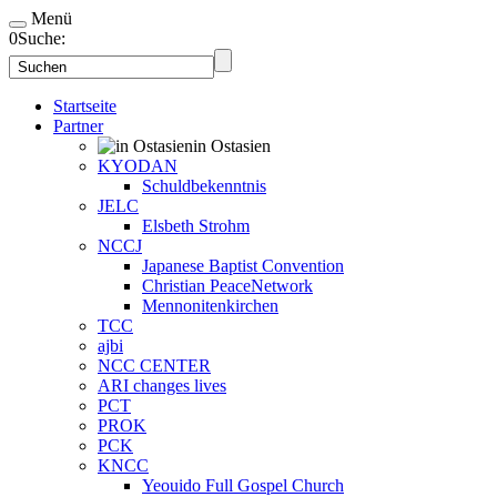
Menü
0
Suche:
Startseite
Partner
in Ostasien
KYODAN
Schuldbekenntnis
JELC
Elsbeth Strohm
NCCJ
Japanese Baptist Convention
Christian PeaceNetwork
Mennonitenkirchen
TCC
ajbi
NCC CENTER
ARI changes lives
PCT
PROK
PCK
KNCC
Yeouido Full Gospel Church