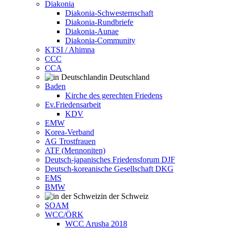
Diakonia
Diakonia-Schwesternschaft
Diakonia-Rundbriefe
Diakonia-Aunae
Diakonia-Community
KTSI / Ahimna
CCC
CCA
in Deutschland
Baden
Kirche des gerechten Friedens
Ev.Friedensarbeit
KDV
EMW
Korea-Verband
AG Trostfrauen
ATF (Mennoniten)
Deutsch-japanisches Friedensforum DJF
Deutsch-koreanische Gesellschaft DKG
EMS
BMW
in der Schweiz
SOAM
WCC/ÖRK
WCC Arusha 2018