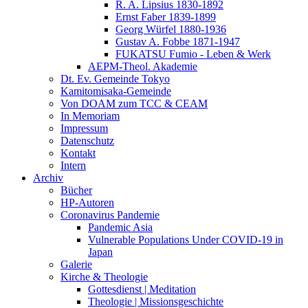
R. A. Lipsius 1830-1892
Ernst Faber 1839-1899
Georg Würfel 1880-1936
Gustav A. Fobbe 1871-1947
FUKATSU Fumio - Leben & Werk
AEPM-Theol. Akademie
Dt. Ev. Gemeinde Tokyo
Kamitomisaka-Gemeinde
Von DOAM zum TCC & CEAM
In Memoriam
Impressum
Datenschutz
Kontakt
Intern
Archiv
Bücher
HP-Autoren
Coronavirus Pandemie
Pandemic Asia
Vulnerable Populations Under COVID-19 in
Japan
Galerie
Kirche & Theologie
Gottesdienst | Meditation
Theologie | Missionsgeschichte