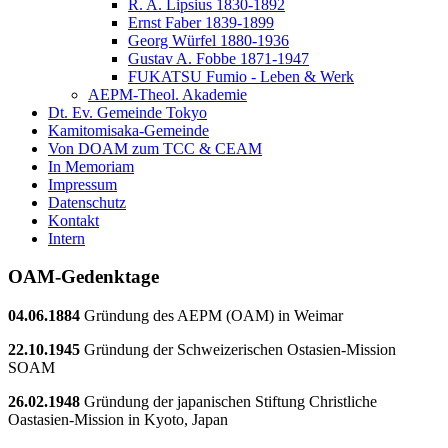
R. A. Lipsius 1830-1892
Ernst Faber 1839-1899
Georg Würfel 1880-1936
Gustav A. Fobbe 1871-1947
FUKATSU Fumio - Leben & Werk
AEPM-Theol. Akademie
Dt. Ev. Gemeinde Tokyo
Kamitomisaka-Gemeinde
Von DOAM zum TCC & CEAM
In Memoriam
Impressum
Datenschutz
Kontakt
Intern
OAM-Gedenktage
04.06.1884
Gründung des AEPM (OAM) in Weimar
22.10.1945
Gründung der Schweizerischen Ostasien-Mission
SOAM
26.02.1948
Gründung der japanischen Stiftung Christliche
Oastasien-Mission in Kyoto, Japan