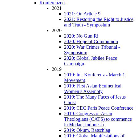
Konferenzen
2021
2021: On Article 9
2021: Restoring the Right to Justice
and Truth - Symposium
2020
2020: No Gun Ri
2020: Hope of Communion
2020: War Crimes Tribunal -
Symposium
2020: Global Jubilee Peace
Campaign
2019
2019: Int. Konferenz - March 1
Movement
2019: First Asian Ecumenical
Women’s Assembly
2019: The Many Faces of Jesus
Christ
2019: CEC Paris Peace Conference
2019: Congress of Asian
Theologians (CATS) to commence
in Medan, Indonesia
2019: Ökum. Ratschlag
2019: Global Manifestations of