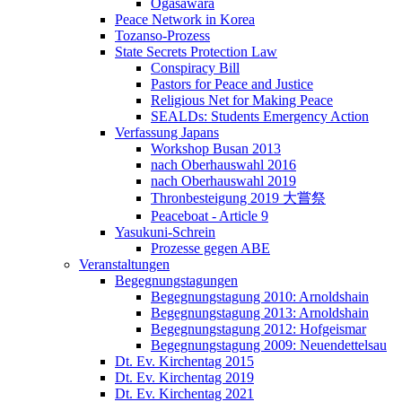
Ogasawara
Peace Network in Korea
Tozanso-Prozess
State Secrets Protection Law
Conspiracy Bill
Pastors for Peace and Justice
Religious Net for Making Peace
SEALDs: Students Emergency Action
Verfassung Japans
Workshop Busan 2013
nach Oberhauswahl 2016
nach Oberhauswahl 2019
Thronbesteigung 2019 大嘗祭
Peaceboat - Article 9
Yasukuni-Schrein
Prozesse gegen ABE
Veranstaltungen
Begegnungstagungen
Begegnungstagung 2010: Arnoldshain
Begegnungstagung 2013: Arnoldshain
Begegnungstagung 2012: Hofgeismar
Begegnungstagung 2009: Neuendettelsau
Dt. Ev. Kirchentag 2015
Dt. Ev. Kirchentag 2019
Dt. Ev. Kirchentag 2021