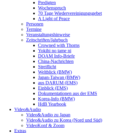
Predigten
Wochenspruch
70 Tage Wiedervereinigungsgebet
A Light of Peace
Personen
Termine
Veranstaltungshinweise
Zeitschriften/Jahrbuch
Crowned with Thorns
Yokihi no tame ni
DOAM Info-Briefe
China-Nachrichten
Streiflicht
Weltblick (BMW)
Japan-Taiwan (BMW)
aus DARUM (EMS)
Einblick (EMS)
Dokumentationen aus der EMS
Korea-Info (BMW)
HdB Yearbook
Video&Audio
Video&Audio zu Japan
Video&Audio zu Korea (Nord und Süd)
VideoKonf & Zoom
Extras