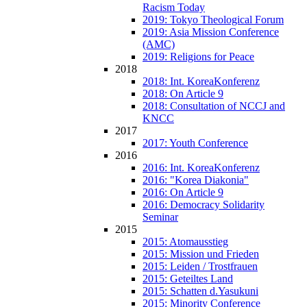
Racism Today
2019: Tokyo Theological Forum
2019: Asia Mission Conference
(AMC)
2019: Religions for Peace
2018
2018: Int. KoreaKonferenz
2018: On Article 9
2018: Consultation of NCCJ and
KNCC
2017
2017: Youth Conference
2016
2016: Int. KoreaKonferenz
2016: "Korea Diakonia"
2016: On Article 9
2016: Democracy Solidarity
Seminar
2015
2015: Atomausstieg
2015: Mission und Frieden
2015: Leiden / Trostfrauen
2015: Geteiltes Land
2015: Schatten d.Yasukuni
2015: Minority Conference