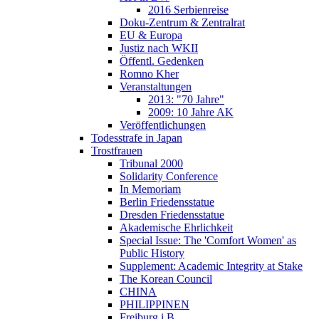
2016 Serbienreise
Doku-Zentrum & Zentralrat
EU & Europa
Justiz nach WKII
Öffentl. Gedenken
Romno Kher
Veranstaltungen
2013: "70 Jahre"
2009: 10 Jahre AK
Veröffentlichungen
Todesstrafe in Japan
Trostfrauen
Tribunal 2000
Solidarity Conference
In Memoriam
Berlin Friedensstatue
Dresden Friedensstatue
Akademische Ehrlichkeit
Special Issue: The 'Comfort Women' as
Public History
Supplement: Academic Integrity at Stake
The Korean Council
CHINA
PHILIPPINEN
Freiburg i.B.