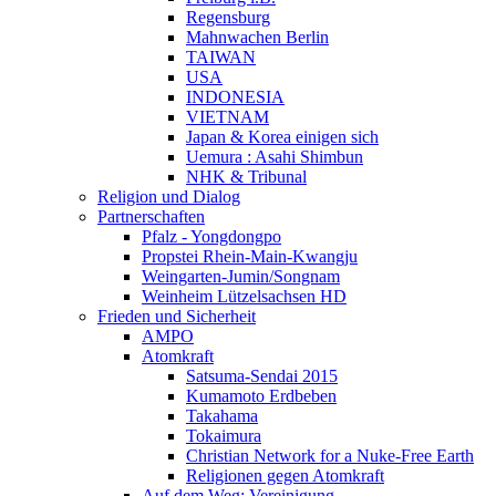
Regensburg
Mahnwachen Berlin
TAIWAN
USA
INDONESIA
VIETNAM
Japan & Korea einigen sich
Uemura : Asahi Shimbun
NHK & Tribunal
Religion und Dialog
Partnerschaften
Pfalz - Yongdongpo
Propstei Rhein-Main-Kwangju
Weingarten-Jumin/Songnam
Weinheim Lützelsachsen HD
Frieden und Sicherheit
AMPO
Atomkraft
Satsuma-Sendai 2015
Kumamoto Erdbeben
Takahama
Tokaimura
Christian Network for a Nuke-Free Earth
Religionen gegen Atomkraft
Auf dem Weg: Vereinigung