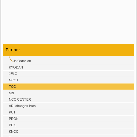
Partner
in Ostasien
KYODAN
JELC
NCCJ
TCC
ajbi
NCC CENTER
ARI changes lives
PCT
PROK
PCK
KNCC