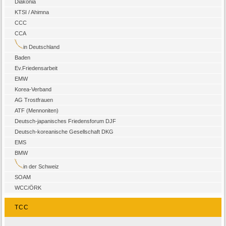
Diakonia
KTSI / Ahimna
CCC
CCA
in Deutschland
Baden
Ev.Friedensarbeit
EMW
Korea-Verband
AG Trostfrauen
ATF (Mennoniten)
Deutsch-japanisches Friedensforum DJF
Deutsch-koreanische Gesellschaft DKG
EMS
BMW
in der Schweiz
SOAM
WCC/ÖRK
TCC