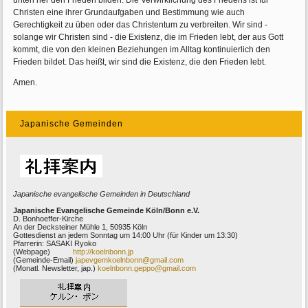
unten her den Frieden bilden. Die Verwirklichung des Friedens ist für
Christen eine ihrer Grundaufgaben und Bestimmung wie auch
Gerechtigkeit zu üben oder das Christentum zu verbreiten. Wir sind -
solange wir Christen sind - die Existenz, die im Frieden lebt, der aus Gott
kommt, die von den kleinen Beziehungen im Alltag kontinuierlich den
Frieden bildet. Das heißt, wir sind die Existenz, die den Frieden lebt.
Amen.
Japanische Gemeinden
Japanische evangelische Gemeinden in Deutschland
Japanische Evangelische Gemeinde Köln/Bonn e.V.
D. Bonhoeffer-Kirche
An der Decksteiner Mühle 1, 50935 Köln
Gottesdienst an jedem Sonntag um 14:00 Uhr (für Kinder um 13:30)
Pfarrerin: SASAKI Ryoko
(Webpage)
http://koelnbonn.jp
(Gemeinde-Email)
japevgemkoelnbonn@gmail.com
(Monatl. Newsletter, jap.)
koelnbonn.geppo@gmail.com