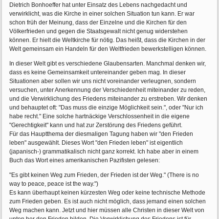
Dietrich Bonhoeffer hat unter Einsatz des Lebens nachgedacht und
verwirklicht, was die Kirche in einer solchen Situation tun kann. Er war
schon früh der Meinung, dass der Einzelne und die Kirchen für den
Völkerfrieden und gegen die Staatsgewalt nicht genug widerstehen
können. Er hielt die Weltkirche für nötig. Das heißt, dass die Kirchen in der
Welt gemeinsam ein Handeln für den Weltfrieden bewerkstelligen können.
In dieser Welt gibt es verschiedene Glaubensarten. Manchmal denken wir,
dass es keine Gemeinsamkeit untereinander geben mag. In dieser
Situationen aber sollen wir uns nicht voreinander verleugnen, sondern
versuchen, unter Anerkennung der Verschiedenheit miteinander zu reden,
und die Verwirklichung des Friedens miteinander zu erstreben. Wir denken
und behauptet oft: "Das muss die einzige Möglichkeit sein.", oder "Nur ich
habe recht." Eine solche hartnäckige Verschlossenheit in die eigene
"Gerechtigkeit" kann und hat zur Zerstörung des Friedens geführt.
Für das Hauptthema der diesmaligen Tagung haben wir "den Frieden
leben" ausgewählt. Dieses Wort "den Frieden leben" ist eigentlich
(japanisch-) grammatikalisch nicht ganz korrekt. Ich habe aber in einem
Buch das Wort eines amerikanischen Pazifisten gelesen:
"Es gibt keinen Weg zum Frieden, der Frieden ist der Weg." (There is no
way to peace, peace ist the way.")
Es kann überhaupt keinen kürzesten Weg oder keine technische Methode
zum Frieden geben. Es ist auch nicht möglich, dass jemand einen solchen
Weg machen kann. Jetzt und hier müssen alle Christen in dieser Welt von