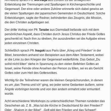
Am Abend sprach Pfr.
Morinaga
aus London zu der unsäglichen
Entwicklung der Trennungen und Spaltungen in Kirchengeschichte und
Gegenwart. Der eine oder andere Zuhörer erinnerte sich dabei gewiss an
die vielen Spaltungen der japanischen Gemeinden in Deutschland. Solche
Entwicklungen, sagte der Redner, behinderten das Zeugnis, die Mission,
die den Christen aufgetragen sei.
Der dritte Vortrag von Pfr.
Tanabe
aus Darmstadt befasste sich mit dem
persönlichen Aspekt, dass Christen durch Jesus Christus der Friede Gottes
geschenkt ist. Nach ihm zu streben, ihn auszubreiten sei die Aufgabe eines
jeden einzelnen Christen.
Schließlich sprach Pfr.
Inagaki
aus Paris über „Krieg und Frieden“ in der
Bibel, besonders anhand von Beispielen aus dem Alten Testament, wobei
er die Linie zu den Kriegen der Gegenwart weiterführte. Das Gebot „Du
sollst nicht töten“ stehe in Spannung zu den vielen Befehlen Gottes an
Israel, seine Feinde ohne Ansehen der Person zu töten, sei es als Gericht
Gottes oder zum Heil des Gottesvolkes.
Wichtig für die Teilnehmer waren die kleinen Gesprächsrunden, in denen
es um „das Thema und ich“ ging, wo jeder seine Gedanken äußern, seine
Ängste vorbringen konnte und von den andern ermahnt oder ermuntert
wurde.
Acht verschiedene Workshops zu unterschiedlichen Themen rundeten das
Geschehen ab. Z. B. „Was tut die Kirche in Deutschland für den Frieden?“
Oder: „Shalom in der Bibel“, „Gott gibt den Frieden und das Schwert“,