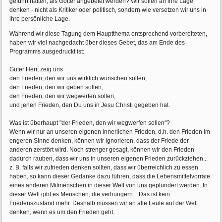
geführt hatten, als Götter angebetet werden? Wir sollen an ihre Lage
denken - nicht als Kritiker oder politisch, sondern wie versetzen wir uns in
ihre persönliche Lage.
Während wir diese Tagung dem Hauptthema entsprechend vorbereiteten,
haben wir viel nachgedacht über dieses Gebet, das am Ende des
Programms ausgedruckt ist:
Guter Herr, zeig uns
den Frieden, den wir uns wirklich wünschen sollen,
den Frieden, den wir geben sollen,
den Frieden, den wir wegwerfen sollen,
und jenen Frieden, den Du uns in Jesu Christi gegeben hat.
Was ist überhaupt "der Frieden, den wir wegwerfen sollen"?
Wenn wir nur an unseren eigenen innerlichen Frieden, d.h. den Frieden im
engeren Sinne denken, können wir ignorieren, dass der Friede der
anderen zerstört wird. Noch strenger gesagt, können wir den Frieden
dadurch rauben, dass wir uns in unseren eigenen Frieden zurückziehen...
z. B. falls wir zufrieden denken sollten, dass wir überreichlich zu essen
haben, so kann dieser Gedanke dazu führen, dass die Lebensmittelvorräte
eines anderen Mitmenschen in dieser Welt von uns geplündert werden. In
dieser Welt gibt es Menschen, die verhungern... Das ist kein
Friedenszustand mehr. Deshalb müssen wir an alle Leute auf der Welt
denken, wenn es um den Frieden geht.