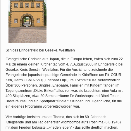
Schloss Eringersfeld bei Geseke, Westfalen
Evangelische Christen aus Japan, die in Europa leben, trafen sich zum 22.
Mal zu einem kleinen Kirchentag vom 4. 7. August 2005 in Eringersfeld bei
Geseke, Kreis Soest in Westfalen. Für die Ausrichtung zeichnete die
Evangelische japanischsprachige Gemeinde in Köln/Bonn um Pfr. OGURI
Ken, Herrn OBATA Shuji, Ehepaar Fujii, Frau Schmitt u.v.a. verantwortlich.
Über 300 Personen, Singles, Ehepaare, Familien mit Kindern fanden im
Tagungszentrum „Dicke Birken“ alles vor, was sie brauchten: eine Aula mit
400 Sitzplätzen, etwa 20 Seminarräume für Workshops und Bibel-Teilen;
Bastelräume und ein Sportplatz für die 57 Kinder und Jugendliche, für die
ein eigenes Programm vorbereitet worden war.
Vier Vorträge kreisten um das Thema, das sich im 60. Jahr nach
Kriegsende und am Tag der ersten Atombombe auf Hiroshima (6.8.1945)
mit dem Frieden befasste: „Frieden leben“ - das sollte deutlich machen,