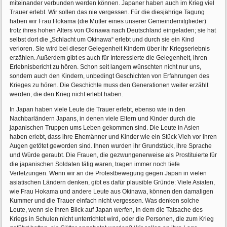
miteinander verbunden werden können. Japaner haben auch im Krieg viel
Trauer erlebt. Wir sollen das nie vergessen. Für die diesjährige Tagung
haben wir Frau Hokama (die Mutter eines unserer Gemeindemitglieder)
trotz ihres hohen Alters von Okinawa nach Deutschland eingeladen; sie hat
selbst dort die „Schlacht um Okinawa“ erlebt und durch sie ein Kind
verloren. Sie wird bei dieser Gelegenheit Kindern über ihr Kriegserlebnis
erzählen. Außerdem gibt es auch für Interessierte die Gelegenheit, ihren
Erlebnisbericht zu hören. Schon seit langem wünschten nicht nur uns,
sondern auch den Kindern, unbedingt Geschichten von Erfahrungen des
Krieges zu hören. Die Geschichte muss den Generationen weiter erzählt
werden, die den Krieg nicht erlebt haben.
In Japan haben viele Leute die Trauer erlebt, ebenso wie in den
Nachbarländern Japans, in denen viele Eltern und Kinder durch die
japanischen Truppen ums Leben gekommen sind. Die Leute in Asien
haben erlebt, dass ihre Ehemänner und Kinder wie ein Stück Vieh vor ihren
Augen getötet geworden sind. Ihnen wurden ihr Grundstück, ihre Sprache
und Würde geraubt. Die Frauen, die gezwungenerweise als Prostituierte für
die japanischen Soldaten tätig waren, tragen immer noch tiefe
Verletzungen. Wenn wir an die Protestbewegung gegen Japan in vielen
asiatischen Ländern denken, gibt es dafür plausible Gründe: Viele Asiaten,
wie Frau Hokama und andere Leute aus Okinawa, können den damaligen
Kummer und die Trauer einfach nicht vergessen. Was denken solche
Leute, wenn sie ihren Blick auf Japan werfen, in dem die Tatsache des
Kriegs in Schulen nicht unterrichtet wird, oder die Personen, die zum Krieg