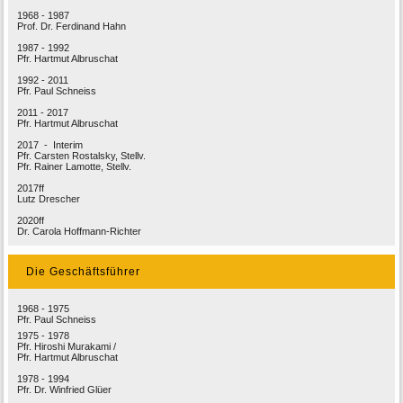
1968 - 1987
Prof. Dr. Ferdinand Hahn
1987 - 1992
Pfr. Hartmut Albruschat
1992 - 2011
Pfr. Paul Schneiss
2011 - 2017
Pfr. Hartmut Albruschat
2017 - Interim
Pfr. Carsten Rostalsky, Stellv.
Pfr. Rainer Lamotte, Stellv.
2017ff
Lutz Drescher
2020ff
Dr. Carola Hoffmann-Richter
Die Geschäftsführer
1968 - 1975
Pfr. Paul Schneiss
1975 - 1978
Pfr. Hiroshi Murakami /
Pfr. Hartmut Albruschat
1978 - 1994
Pfr. Dr. Winfried Glüer