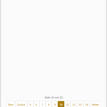
Seite 10 von 23
Start
Zurück
5
6
7
8
9
10
11
12
13
14
Weiter