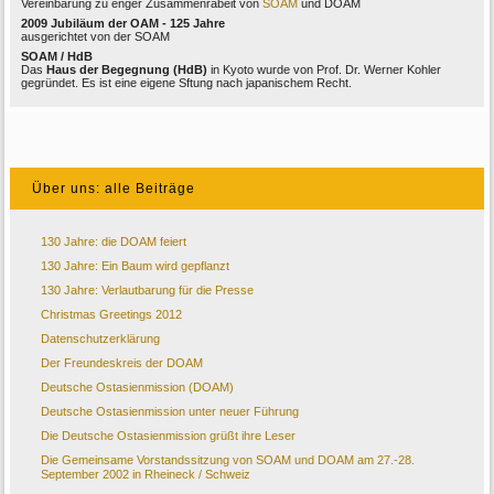
Vereinbarung zu enger Zusammenrabeit von
SOAM
und DOAM
2009 Jubiläum der OAM - 125 Jahre
ausgerichtet von der SOAM
SOAM / HdB
Das
Haus der Begegnung (HdB)
in Kyoto wurde von Prof. Dr. Werner Kohler
gegründet. Es ist eine eigene Sftung nach japanischem Recht.
Über uns: alle Beiträge
130 Jahre: die DOAM feiert
130 Jahre: Ein Baum wird gepflanzt
130 Jahre: Verlautbarung für die Presse
Christmas Greetings 2012
Datenschutzerklärung
Der Freundeskreis der DOAM
Deutsche Ostasienmission (DOAM)
Deutsche Ostasienmission unter neuer Führung
Die Deutsche Ostasienmission grüßt ihre Leser
Die Gemeinsame Vorstandssitzung von SOAM und DOAM am 27.-28.
September 2002 in Rheineck / Schweiz