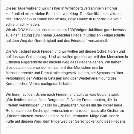
Dieser Tage während wir uns hier in Wittenberg versammeln sind wir
konfrontiert mit so vielen Berichten von Krieg: Der Konflikt in der Ukraine,
der Terror der IS in Syrien und im Irak, Boko Haram in Nigeria: Die Welt
schreit nach Frieden.
Wir als DOAM haben uns zu unserem 130jährigen Jubiläum ganz bewusst
zu einer Tagung zum Thema „Gerechter Friede in Ostasien - Pilgerschritte
auf dem Weg der Gerechtigkeit und des Friedens “ versammelt.
Die Welt schreit nach Frieden und wir wollen auf diesen Schrei hören und
auf das was Gott uns sagt. Und wir wollen gemeinsam mit den Menschen in
Ostasien Pilgerschritte auf diesem Weg des Friedens gehen. Wir haben
dies getan, indem wir gemeinsam mit den Menschen uns für
Menschenrechte und Demokratie eingesetzt haben, bei Symposien über
Versöhnung der Völker in Ostasien und über Wiedervereinigung des
Koreanischen Volkes nachgedacht haben.
Wir hören auf den Schrei nach Frieden und auf das was Gott uns sagt:
„Wie lieblich sind auf den Bergen die Füße der Freudenboten, die da
Frieden verkündigen…“ Hier im Luthergarten, wo es um die immer neue
Reformation der Kirche geht wünschen wir uns sehr, dass alle Kirchen zu
„Friedenskirchen“ werden und so zu Freudenboten. Möge Gott unsere
Füße auf diesem Weg, dem Pilgerweg der Gerechtigkeit und des Friedens
leiten.