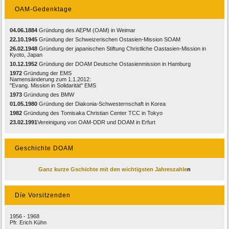
OAM-Gedenktage
04.06.1884
Gründung des AEPM (OAM) in Weimar
22.10.1945
Gründung der Schweizerischen Ostasien-Mission SOAM
26.02.1948
Gründung der japanischen Stiftung Christliche Oastasien-Mission in
Kyoto, Japan
10.12.1952
Gründung der DOAM Deutsche Ostasienmission in Hamburg
1972
Gründung der EMS
Namensänderung zum 1.1.2012:
"Evang. Mission in Solidarität" EMS
1973
Gründung des BMW
01.05.1980
Gründung der Diakonia-Schwesternschaft in Korea
1982
Gründung des Tomisaka Christian Center TCC in Tokyo
23.02.1991
Vereinigung von OAM-DDR und DOAM in Erfurt
Geschichte DOAM
Ganz kurze Gschichte mit den wichtigsten Jahreszahle
n
Díe Vorsitzenden
1956 - 1968
Pfr. Erich Kühn