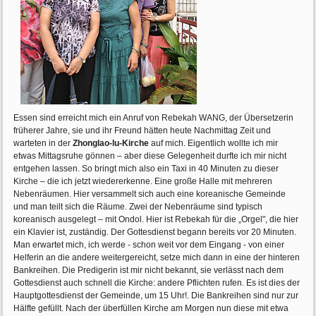
Essen sind erreicht mich ein Anruf von Rebekah WANG, der Übersetzerin
früherer Jahre, sie und ihr Freund hätten heute Nachmittag Zeit und
warteten in der
Zhonglao-lu-Kirche
auf mich. Eigentlich wollte ich mir
etwas Mittagsruhe gönnen – aber diese Gelegenheit durfte ich mir nicht
entgehen lassen. So bringt mich also ein Taxi in 40 Minuten zu dieser
Kirche – die ich jetzt wiedererkenne. Eine große Halle mit mehreren
Nebenräumen. Hier versammelt sich auch eine koreanische Gemeinde
und man teilt sich die Räume. Zwei der Nebenräume sind typisch
koreanisch ausgelegt – mit Ondol. Hier ist Rebekah für die „Orgel", die hier
ein Klavier ist, zuständig. Der Gottesdienst begann bereits vor 20 Minuten.
Man erwartet mich, ich werde - schon weit vor dem Eingang - von einer
Helferin an die andere weitergereicht, setze mich dann in eine der hinteren
Bankreihen. Die Predigerin ist mir nicht bekannt, sie verlässt nach dem
Gottesdienst auch schnell die Kirche: andere Pflichten rufen. Es ist dies der
Hauptgottesdienst der Gemeinde, um 15 Uhr!. Die Bankreihen sind nur zur
Hälfte gefüllt. Nach der überfüllen Kirche am Morgen nun diese mit etwa