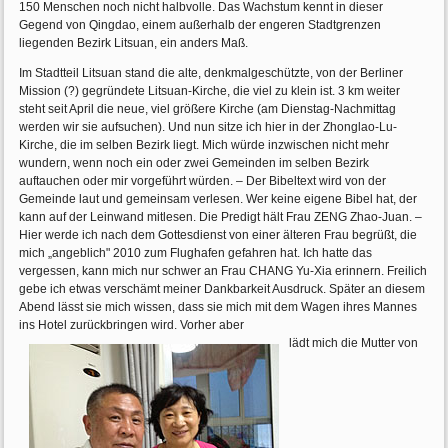
150 Menschen noch nicht halbvolle. Das Wachstum kennt in dieser
Gegend von Qingdao, einem außerhalb der engeren Stadtgrenzen
liegenden Bezirk Litsuan, ein anders Maß.
Im Stadtteil Litsuan stand die alte, denkmalgeschützte, von der Berliner
Mission (?) gegründete Litsuan-Kirche, die viel zu klein ist. 3 km weiter
steht seit April die neue, viel größere Kirche (am Dienstag-Nachmittag
werden wir sie aufsuchen). Und nun sitze ich hier in der Zhonglao-Lu-
Kirche, die im selben Bezirk liegt. Mich würde inzwischen nicht mehr
wundern, wenn noch ein oder zwei Gemeinden im selben Bezirk
auftauchen oder mir vorgeführt würden. – Der Bibeltext wird von der
Gemeinde laut und gemeinsam verlesen. Wer keine eigene Bibel hat, der
kann auf der Leinwand mitlesen. Die Predigt hält Frau ZENG Zhao-Juan. –
Hier werde ich nach dem Gottesdienst von einer älteren Frau begrüßt, die
mich „angeblich" 2010 zum Flughafen gefahren hat. Ich hatte das
vergessen, kann mich nur schwer an Frau CHANG Yu-Xia erinnern. Freilich
gebe ich etwas verschämt meiner Dankbarkeit Ausdruck. Später an diesem
Abend lässt sie mich wissen, dass sie mich mit dem Wagen ihres Mannes
ins Hotel zurückbringen wird. Vorher aber
lädt mich die Mutter von