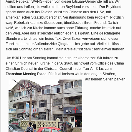
Anruf: Rebekah WANG,- eben von dieser Litsuan-Gemeinde ruft an. Wir
sollten uns treffen, sie wolle mir ihren Boyfriend vorstellen. Der Boyfriend
spricht dann auch ins Telefon: er ist ein Chinese aus den USA, mit
amerikanischer Staatsbürgerschaft. Verständigung kein Problem. Plötzlich
wagt Rebekah kaum zu übersetzen, überlässt es ihrem Freund. Da ich
weiß, wie ich zur Kirche komme auch ohne Führung, mache ich mich auf
den Weg. Aber das ist leichter entschieden als getan. Eine geschlagene
Stunde warte ich auf ein freies Taxi. Zwei Taxen verweigern sich dieser
Fahrt in einen der Außenbezirke Qingdaos. Ich gebe auf. Vielleicht lässt es
sich am Sonntag organisieren. Mein Kreislauf ist damit sehr einverstanden.
Um 8:30 Uhr am Sonntag kommt mein treuer Übersetzer. Wir fahren zu
einer für mich neuen Kirche in der Altstadt, nicht weit vom Office des China
Christian Council in der Christian Council in der Yan-An-3-Lu: zum
Zhanshan Meeting Place
. Fünfmal kreisen wir in den engen Straßen,
auf beiden Seiten parken