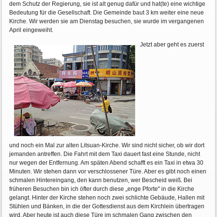
dem Schutz der Regierung, sie ist alt genug dafür und hat(te) eine wichtige
Bedeutung für die Gesellschaft. Die Gemeinde baut 3 km weiter eine neue
Kirche. Wir werden sie am Dienstag besuchen, sie wurde im vergangenen
April eingeweiht.
Jetzt aber geht es zuerst
und noch ein Mal zur alten Litsuan-Kirche. Wir sind nicht sicher, ob wir dort
jemanden antreffen. Die Fahrt mit dem Taxi dauert fast eine Stunde, nicht
nur wegen der Entfernung. Am späten Abend schafft es ein Taxi in etwa 30
Minuten. Wir stehen dann vor verschlossener Türe. Aber es gibt noch einen
schmalen Hintereingang, den kann benutzen, wer Bescheid weiß. Bei
früheren Besuchen bin ich öfter durch diese „enge Pforte" in die Kirche
gelangt. Hinter der Kirche stehen noch zwei schlichte Gebäude, Hallen mit
Stühlen und Bänken, in die der Gottesdienst aus dem Kirchlein übertragen
wird. Aber heute ist auch diese Türe im schmalen Gang zwischen den