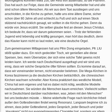
Wohngegend kommen etwa 100, der Rest von außerhalb, so die Pfarrerin.
Das hat auch zur Folge, dass die Gemeinde wenig Mitarbeiter hat und alle
sind schon ältere Menschen. Als wir aus dem Taxi ausstiegen und uns
anschickten, in die Kirche zu gehen, hatte uns eine ältere Dame, sicher
schon über 80 Jahre alt und schlecht zu Fuß und sich auf einen Stock
stützend nachdrücklich gesagt, wir sollten in die Kirche gehen. Denn da
würde von Jesus erzählt. Sie selber glaube fest an diesen Jesus Christus.
Ich bedeute ihr, dass wir darum gekommen seien. - Trotz der fehlenden
Jugend wird lebendig und kräftig gesungen, man hört das deutlich, denn
das Klavier kann nicht so laut reden, wie eine deutsche Orgel.
Zum gemeinsamen Mittagessen hat uns Pfrin Dong eingeladen, Pfr. LIU
stößt später dazu. Ein reich gedeckter Tisch, wir genießen alle diese
Speisen, bes. mein Übersetzer, der sich eine solche Tafel gewiss nicht
leisten kann. Ich werde nach Deutschland ausgefragt und wir sind uns
einig, dass wir solche Gespräche öfter führen sollten. Es komme darauf an,
dass wir voneinander lernen, nicht einander belehren. Die Mega-Kirchen in
Korea faszinieren ja die deutschen Kirchen beträchtlich, die chinesischen
Kirchen wachsen schneller. Aber Korea praktiziert das westliche Modell,
China hat sein eigenes und hat es dabei nicht nötig, westliche Modelle
nachzuahmen. Sie würden die Menschen kaum erreichen. Vielleicht sollten
wir in Deutschland darüber nachdenken, was „leben mit den Menschen"
bei uns bedeuten müsste. – Meine widerholte Frage nach kirchlicher Arbeit
außer den Gottesdiensten findet wenig Resonanz. Langsam beginne ich zu
ahnen, dass jeder Gottesdienst, jedes Gespräch, jeder Besuch und jeder
„Hauskreis" nicht nur evangelisierenden Charakter hat, sondern vor allem