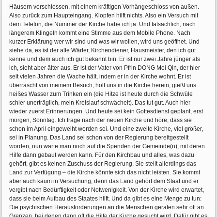
Häusern verschlossen, mit einem kräftigen Vorhängeschloss von außen.
Also zurück zum Haupteingang. Klopfen hilft nichts. Also ein Versuch mit
dem Telefon, die Nummer der Kirche habe ich ja. Und tatsächlich, nach
längerem Klingeln kommt eine Stimme aus dem Mobile Phone. Nach
kurzer Erklärung wer wir sind und was wir wollen, wird uns geöffnet. Und
siehe da, es ist der alte Wärter, Kirchendiener, Hausmeister, den ich gut
kenne und dem auch ich gut bekannt bin. Er ist nur zwei Jahre jünger als
ich, sieht aber älter aus. Er ist der Vater von Pfrin DONG Mei Qin, der hier
seit vielen Jahren die Wache hält, indem er in der Kirche wohnt. Er ist
überrascht von meinem Besuch, holt uns in die Kirche herein, gießt uns
heißes Wasser zum Trinken ein (die Hitze ist heute durch die Schwüle
schier unerträglich, mein Kreislauf schwächelt). Das tut gut. Auch hier
wieder zuerst Erinnerungen. Und heute sei kein Gottesdienst geplant, erst
morgen, Sonntag. Ich frage nach der neuen Kirche und höre, dass sie
schon im April eingeweiht worden sei. Und eine zweite Kirche, viel größer,
sei in Planung. Das Land sei schon von der Regierung bereitgestellt
worden, nun warte man noch auf die Spenden der Gemeinde(n), mit deren
Hilfe dann gebaut werden kann. Für den Kirchbau und alles, was dazu
gehört, gibt es keinen Zuschuss der Regierung. Sie stellt allerdings das
Land zur Verfügung – die Kirche könnte sich das nicht leisten. Sie kommt
aber auch kaum in Versuchung, denn das Land gehört dem Staat und er
vergibt nach Bedürftigkeit oder Notwenigkeit. Von der Kirche wird erwartet,
dass sie beim Aufbau des Staates hilft. Und da gibt es eine Menge zu tun:
Die psychischen Herausforderungen an die Menschen geraten sehr oft an
Grenzen, bei denen dann oft die Hilfe der Kirche gesucht wird. Dafür gibt es