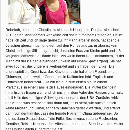
Rebekah, eine treue Christin, zu sich nach Hause ein. Das hat sie schon
2010 getan, aber damals war keine Zeit dafür in meinem Reiseplan. Heute
habe ich Zeit und ich sage gerne zu. Ihr Mann arbeitet noch, hat aber die
60 schon überschritten und geht auf den Ruhestand zu. Er aber ist kein
Christ und es gefällt ihm gar nicht, das seine Frau zur Kirche geht und z.B.
vor jeder Mahlzeit die Hände faltet. Als wir in ihrem Haus ankommen, ist der
Mann mit der kleinen einjährigen Enkelin auf einem Spaziergang. Sie hat
zwei Töchter, die jüngere ist verheiratet und sie haben den Enkel. Die
ältere spielt die Orgel bzw. das Klavier und sie hat einen Freund, einen
Chinesen, der in zweiter Generation in Kalifornien lebt, Englisch und
Chinesisch beherrscht. - Da bin ich nun zum ersten Mal in einem
Privathaus, in einer Familie zu Hause eingeladen. Die Mutter kocht ein
himmlisches Essen während ich mich mit dem Vater des Hauses unterhalte
– mit Hilfe des künftigen Schwiegersohnes aus den USA. Zunächst wirkt
der Vater etwas reserviert, taut dann auf, als er sieht, wie auch für mich
keine Messer und Gabel, sondern Stäbchen gedeckt werden, und erfährt
dann von der Familie, dass der fremde Pfarrer in China geboren sei. Da
gibt es dann Gesprächsstoff die Fülle. Sechs verschiedene Fischsorten,
Gemüse, Reis ist Nebensache. Alles innerhalb einer Stunde von der Mutter
des Hauses allein zubereitet. Selbst