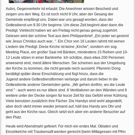
Autos, Gegenverkehr ist erlaubt. Die Anwohner wissen Bescheid und
zeigen uns den Weg. Es ist noch nicht 9 Uhr, aber der Gesang der
Gemeinde empfängt uns. Dabei war uns gesagt worden, dass der
Gottesdienst um 9:30 Uhr beginne. Um diese Zeit beginnt aber dann die
Predigt. Vielleicht haben wir am Freitag nicht genau genug zugehört.
Gelesen wird der schöne Text aus dem Philipperbrief: „Ein jeder sei gesinnt
wie Jesus Christus auch war...". Ein Chor von 16 Leuten rahmt mit seinen
Liedern die Predigt. Diese Kirche ist keine „Kirche", sondern ein sog.
Meeting Place, ein großer Saal mit Bänken, mindestens 15 Reihen und 10-
12 Leute sitzen in einer Bankreihe. Ich schätze, dass etwa 200 Personen
anwesend sind, meist ältere Menschen. Sie scheinen aus der Umgebung
der Kirche zu kommen, die nicht gerade reich aussieht. Pfarrerin Dong
bestätigt später diese Einschätzung und fügt hinzu, dass die
Jugend andere Gottesdienstformen verlange und darum lieber in die
Gottesdiente anderer Gemeinden gehe. „Wir gehen dorthin, wo die Leute
sind." - auch wenn es nur ältere sind. 8 Ventilatoren an den Wänden und 8
weitere unter der Decke sorgen für kurze Zeit für das Gefühl einer Kühlung.
Viele benutzen zusätzlich ihre Fächer. Die Handys sind wohl abgestellt,
aber doch steht immer wieder jemand auf, hält das Handy ans Ohr und
geht aus der Kirche raus. Gleich setzt sich aber ein anderer Besucher auf
den Platz.
Heute wird Abendmahl gefeiert. Für mich ein erstes Mal. Oblaten und
Einzelkelche mit Traubensaft werden gereicht (beim Mittagessen mit Pfrin