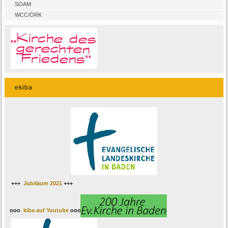
SOAM
WCC/ÖRK
ekiba
+++
Jubiläum 2021
+++
ooo
kiba auf Youtube
ooo