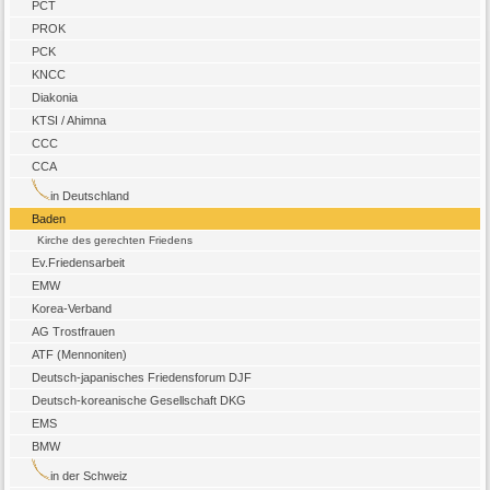
PCT
PROK
PCK
KNCC
Diakonia
KTSI / Ahimna
CCC
CCA
in Deutschland
Baden
Kirche des gerechten Friedens
Ev.Friedensarbeit
EMW
Korea-Verband
AG Trostfrauen
ATF (Mennoniten)
Deutsch-japanisches Friedensforum DJF
Deutsch-koreanische Gesellschaft DKG
EMS
BMW
in der Schweiz