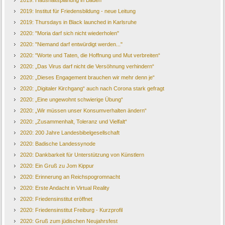
2019: Haushaltsplanung in Baden
2019: Institut für Friedensbildung - neue Leitung
2019: Thursdays in Black launched in Karlsruhe
2020: "Moria darf sich nicht wiederholen"
2020: "Niemand darf entwürdigt werden..."
2020: "Worte und Taten, die Hoffnung und Mut verbreiten“
2020: „Das Virus darf nicht die Versöhnung verhindern“
2020: „Dieses Engagement brauchen wir mehr denn je“
2020: „Digitaler Kirchgang“ auch nach Corona stark gefragt
2020: „Eine ungewohnt schwierige Übung“
2020: „Wir müssen unser Konsumverhalten ändern“
2020: „Zusammenhalt, Toleranz und Vielfalt“
2020: 200 Jahre Landesbibelgesellschaft
2020: Badische Landessynode
2020: Dankbarkeit für Unterstützung von Künstlern
2020: Ein Gruß zu Jom Kippur
2020: Erinnerung an Reichspogromnacht
2020: Erste Andacht in Virtual Reality
2020: Friedensinstitut eröffnet
2020: Friedensinstitut Freiburg - Kurzprofil
2020: Gruß zum jüdischen Neujahrsfest