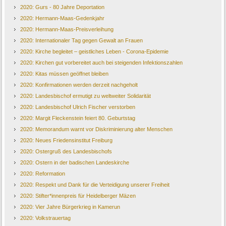
2020: Gurs - 80 Jahre Deportation
2020: Hermann-Maas-Gedenkjahr
2020: Hermann-Maas-Preisverleihung
2020: Internationaler Tag gegen Gewalt an Frauen
2020: Kirche begleitet – geistliches Leben - Corona-Epidemie
2020: Kirchen gut vorbereitet auch bei steigenden Infektionszahlen
2020: Kitas müssen geöffnet bleiben
2020: Konfirmationen werden derzeit nachgeholt
2020: Landesbischof ermutigt zu weltweiter Solidarität
2020: Landesbischof Ulrich Fischer verstorben
2020: Margit Fleckenstein feiert 80. Geburtstag
2020: Memorandum warnt vor Diskriminierung alter Menschen
2020: Neues Friedensinstitut Freiburg
2020: Ostergruß des Landesbischofs
2020: Ostern in der badischen Landeskirche
2020: Reformation
2020: Respekt und Dank für die Verteidigung unserer Freiheit
2020: Stifter*innenpreis für Heidelberger Mäzen
2020: Vier Jahre Bürgerkrieg in Kamerun
2020: Volkstrauertag