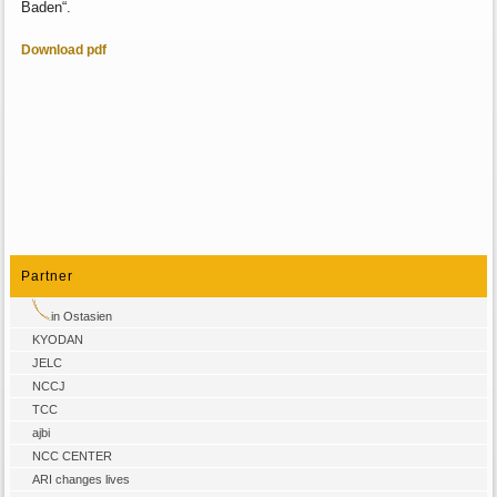
Baden“.
Download pdf
Partner
in Ostasien
KYODAN
JELC
NCCJ
TCC
ajbi
NCC CENTER
ARI changes lives