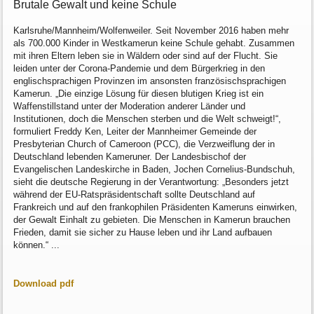
Brutale Gewalt und keine Schule
Karlsruhe/Mannheim/Wolfenweiler. Seit November 2016 haben mehr
als 700.000 Kinder in Westkamerun keine Schule gehabt. Zusammen
mit ihren Eltern leben sie in Wäldern oder sind auf der Flucht. Sie
leiden unter der Corona-Pandemie und dem Bürgerkrieg in den
englischsprachigen Provinzen im ansonsten französischsprachigen
Kamerun. „Die einzige Lösung für diesen blutigen Krieg ist ein
Waffenstillstand unter der Moderation anderer Länder und
Institutionen, doch die Menschen sterben und die Welt schweigt!“,
formuliert Freddy Ken, Leiter der Mannheimer Gemeinde der
Presbyterian Church of Cameroon (PCC), die Verzweiflung der in
Deutschland lebenden Kameruner. Der Landesbischof der
Evangelischen Landeskirche in Baden, Jochen Cornelius-Bundschuh,
sieht die deutsche Regierung in der Verantwortung: „Besonders jetzt
während der EU-Ratspräsidentschaft sollte Deutschland auf
Frankreich und auf den frankophilen Präsidenten Kameruns einwirken,
der Gewalt Einhalt zu gebieten. Die Menschen in Kamerun brauchen
Frieden, damit sie sicher zu Hause leben und ihr Land aufbauen
können.“ ...
Download pdf