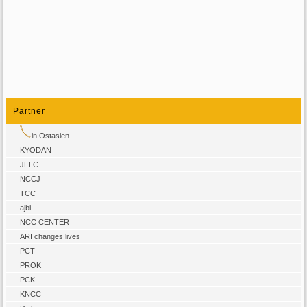
Partner
in Ostasien
KYODAN
JELC
NCCJ
TCC
ajbi
NCC CENTER
ARI changes lives
PCT
PROK
PCK
KNCC