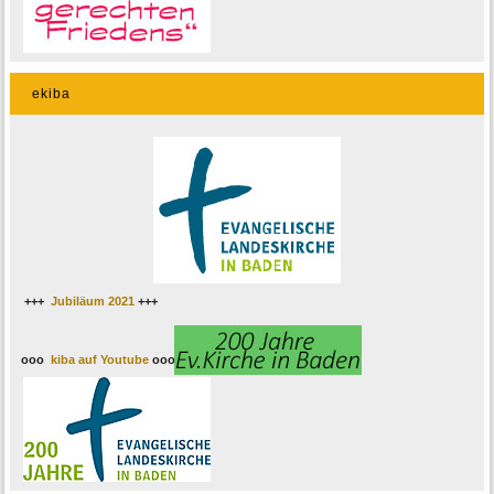
ekiba
+++
Jubiläum 2021
+++
ooo
kiba auf Youtube
ooo