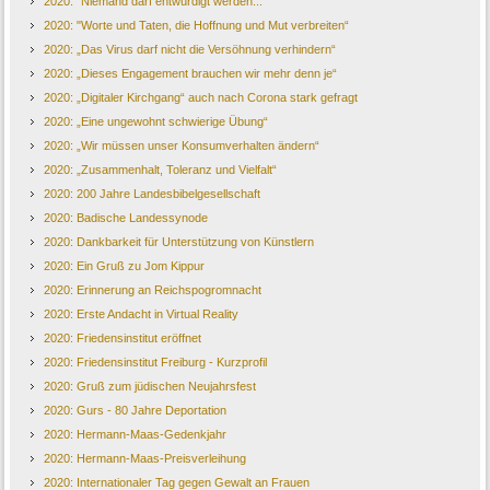
2020: "Niemand darf entwürdigt werden..."
2020: "Worte und Taten, die Hoffnung und Mut verbreiten“
2020: „Das Virus darf nicht die Versöhnung verhindern“
2020: „Dieses Engagement brauchen wir mehr denn je“
2020: „Digitaler Kirchgang“ auch nach Corona stark gefragt
2020: „Eine ungewohnt schwierige Übung“
2020: „Wir müssen unser Konsumverhalten ändern“
2020: „Zusammenhalt, Toleranz und Vielfalt“
2020: 200 Jahre Landesbibelgesellschaft
2020: Badische Landessynode
2020: Dankbarkeit für Unterstützung von Künstlern
2020: Ein Gruß zu Jom Kippur
2020: Erinnerung an Reichspogromnacht
2020: Erste Andacht in Virtual Reality
2020: Friedensinstitut eröffnet
2020: Friedensinstitut Freiburg - Kurzprofil
2020: Gruß zum jüdischen Neujahrsfest
2020: Gurs - 80 Jahre Deportation
2020: Hermann-Maas-Gedenkjahr
2020: Hermann-Maas-Preisverleihung
2020: Internationaler Tag gegen Gewalt an Frauen