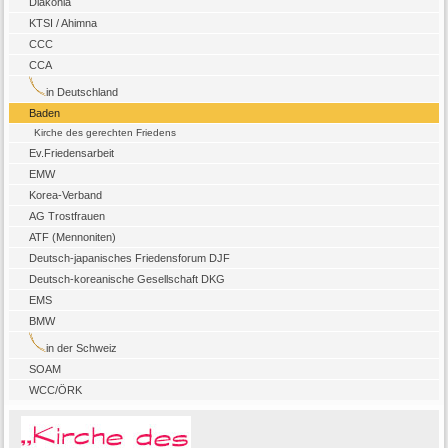
Diakonia
KTSI / Ahimna
CCC
CCA
in Deutschland
Baden
Kirche des gerechten Friedens
Ev.Friedensarbeit
EMW
Korea-Verband
AG Trostfrauen
ATF (Mennoniten)
Deutsch-japanisches Friedensforum DJF
Deutsch-koreanische Gesellschaft DKG
EMS
BMW
in der Schweiz
SOAM
WCC/ÖRK