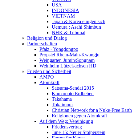
USA
INDONESIA
VIETNAM
Japan & Korea einigen sich
Uemura : Asahi Shimbun
NHK & Tribunal
Religion und Dialog
Partnerschaften
Pfalz - Yongdongpo
Propstei Rhein-Main-Kwangju
Weingarten-Jumin/Songnam
Weinheim Lützelsachsen HD
Frieden und Sicherheit
AMPO
Atomkraft
Satsuma-Sendai 2015
Kumamoto Erdbeben
Takahama
Tokaimura
Christian Network for a Nuke-Free Earth
Religionen gegen Atomkraft
Auf dem Weg: Vereinigung
Friedensvertrag
June 15: Neuer Stolperstein
Forum for Korea