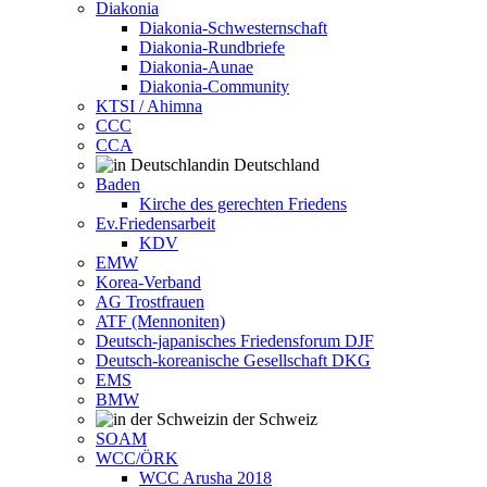
Diakonia
Diakonia-Schwesternschaft
Diakonia-Rundbriefe
Diakonia-Aunae
Diakonia-Community
KTSI / Ahimna
CCC
CCA
in Deutschland
Baden
Kirche des gerechten Friedens
Ev.Friedensarbeit
KDV
EMW
Korea-Verband
AG Trostfrauen
ATF (Mennoniten)
Deutsch-japanisches Friedensforum DJF
Deutsch-koreanische Gesellschaft DKG
EMS
BMW
in der Schweiz
SOAM
WCC/ÖRK
WCC Arusha 2018