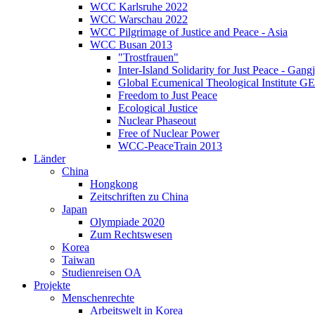
WCC Karlsruhe 2022
WCC Warschau 2022
WCC Pilgrimage of Justice and Peace - Asia
WCC Busan 2013
"Trostfrauen"
Inter-Island Solidarity for Just Peace - Gang
Global Ecumenical Theological Institute G
Freedom to Just Peace
Ecological Justice
Nuclear Phaseout
Free of Nuclear Power
WCC-PeaceTrain 2013
Länder
China
Hongkong
Zeitschriften zu China
Japan
Olympiade 2020
Zum Rechtswesen
Korea
Taiwan
Studienreisen OA
Projekte
Menschenrechte
Arbeitswelt in Korea