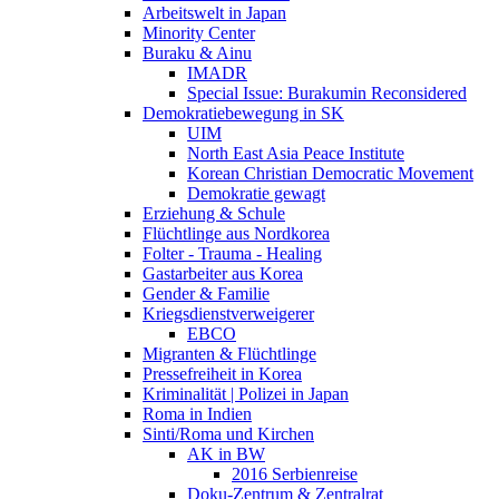
Arbeitswelt in Japan
Minority Center
Buraku & Ainu
IMADR
Special Issue: Burakumin Reconsidered
Demokratiebewegung in SK
UIM
North East Asia Peace Institute
Korean Christian Democratic Movement
Demokratie gewagt
Erziehung & Schule
Flüchtlinge aus Nordkorea
Folter - Trauma - Healing
Gastarbeiter aus Korea
Gender & Familie
Kriegsdienstverweigerer
EBCO
Migranten & Flüchtlinge
Pressefreiheit in Korea
Kriminalität | Polizei in Japan
Roma in Indien
Sinti/Roma und Kirchen
AK in BW
2016 Serbienreise
Doku-Zentrum & Zentralrat