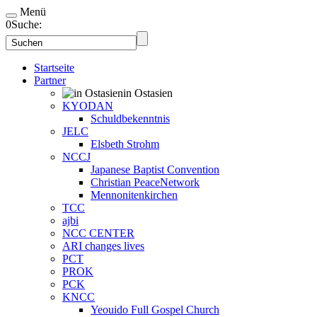
Menü
0
Suche:
Startseite
Partner
in Ostasien
KYODAN
Schuldbekenntnis
JELC
Elsbeth Strohm
NCCJ
Japanese Baptist Convention
Christian PeaceNetwork
Mennonitenkirchen
TCC
ajbi
NCC CENTER
ARI changes lives
PCT
PROK
PCK
KNCC
Yeouido Full Gospel Church