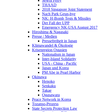
Sewol Ferry
THAAD
2018 Singapore Joint Statement
Nach Park Geun-hye
NK: H-Bomb Tests & Missiles
Der Fall der UPP
Emergency NK-USA August 2017
Hiroshima & Nagasaki
Presse / Medien
Pressefreiheit in Japan
Klimawandel & Ökologie
Krisenregion Ostasien
Nationalism in Japan
Inter-Island Solidarity
USA - China - Pacific
Japan und Korea
PM Abe in Pearl Harbor
Okinawa
Henoko
Senkaku
Takae
Ogasawara
Peace Network in Korea
Tozanso-Prozess
State Secrets Protection Law