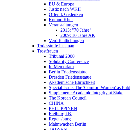
EU & Europa
Justiz nach WKII
Öffentl. Gedenken
Romno Kher
Veranstaltungen
2013: "70 Jahre"
2009: 10 Jahre AK
Veröffentlichungen
Todesstrafe in Japan
Trostfrauen
Tribunal 2000
Solidarity Conference
In Memoriam
Berlin Friedensstatue
Dresden Friedensstatue
Akademische Ehrlichkeit
Special Issue: The 'Comfort Women' as Publ
Supplement: Academic Integrity at Stake
The Korean Council
CHINA
PHILIPPINEN
Freiburg i.B.
Regensburg
Mahnwachen Berlin
TAIWAN